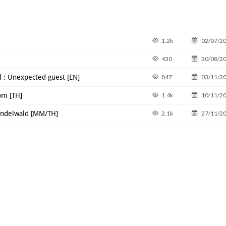
1.2k
02/07/2
430
30/08/2
 ; Unexpected guest [EN]
847
03/11/2
om [TH]
1.4k
10/11/2
indelwald [MM/TH]
2.1k
27/11/2