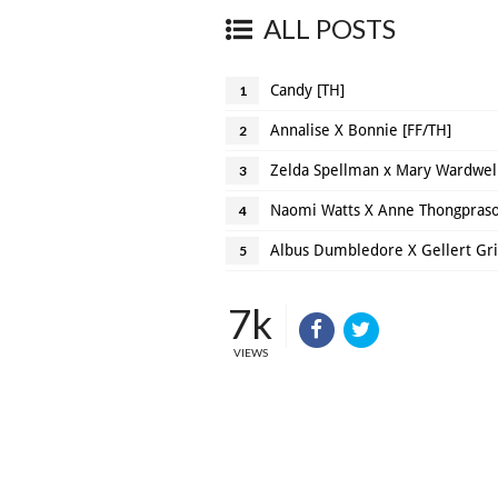
ALL POSTS
Candy [TH]
1
Annalise X Bonnie [FF/TH]
2
Zelda Spellman x Mary Wardwell
3
Naomi Watts X Anne Thongpras
4
Albus Dumbledore X Gellert Gr
5
7k
VIEWS