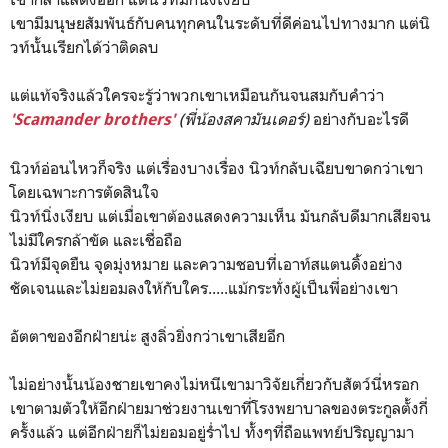
เขามีมนุษยสัมพันธ์กับคนทุกคนในระดับที่ดีค่อนไปทางมาก แต่นิ
วท์นั้นเรียกได้ว่าติดลบ
แต่แท้จริงแล้วใครจะรู้ว่าพวกเขาเหมือนกันจนสมกับคำว่า
(พี่น้องสคามันเดอร์)
อย่างกับอะไรดี
'Scamander brothers'
นิวท์อ่อนไหวก็จริง แต่เรื่องบางเรื่อง นิวท์กลับเฉียบขาดกว่าเขา
โดยเฉพาะการตัดสินใจ
นิวท์นิ่งเงียบ แต่เมื่อเขาต้องแสดงความเห็น มันกลับดีมากเสียจน
ไม่มีใครกล้าขัด และเชื่อถือ
นิวท์มีจุดยืน จุดมุ่งหมาย และความชอบที่เอาท์สแตนดิ้งอย่าง
ชัดเจนและไม่ยอมลงให้กับใคร.....แม้กระทั่งผู้เป็นพี่อย่างเขา
อัตตาของอีกฝ่ายน่ะ สูงลิ่วยิ่งกว่าเขาเสียอีก
ไม่อย่างนั้นน้องชายเขาคงไม่หนีเขามาวิจัยเกี่ยวกับสัตว์นี่หรอก
เขาตามตัวให้อีกฝ่ายมาช่วยงานเขาที่โรงพยาบาลของตระกูลตั้งกี่
ครั้งแล้ว แต่อีกฝ่ายก็ไม่ยอมอยู่ร่ำไป ทั้งๆที่ถือแพทย์ปริญญามา