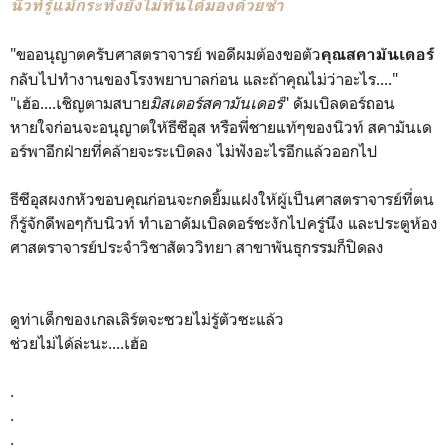
นิวท์รู้แม้กระทั่งยังไม่ทันได้มองด้วยซ้ำ
"ขออนุญาตครับศาสตราจารย์ พอดีผมต้องขอตัว
คุณสคามันเดอร์
กลับไปทำงานของโรงพยาบาลก่อน และถ้าคุณไม่ว่าอะไร...."
"เฮ้อ....เชิญตามสบาย
มิสเตอร์สคามันเดอร์
" ดัมเบิลดอร์ถอน
หายใจก่อนจะอนุญาตให้ธีซีอุส หรือพี่ชายแท้ๆของนิวท์ สคามันเด
อร์พาอีกฝ่ายที่คล้ายจะระเบิดลง ไม่ฟังอะไรอีกแล้วออกไป
ธีซีอุสผงกหัวขอบคุณก่อนจะกดยิ้มแฝงให้ผู้เป็นศาสตราจารย์ที่ตน
ก็รู้จักดีพอๆกับนิวท์ ทำเอาดัมเบิลดอร์ชะงักไปครู่นึง และประตูห้อง
ศาสตราจารย์ประจำวิชาสัตววิทยา สาขาพันธุกรรมก็ปิดลง
ดูท่าเด็กของเกลเลิร์ตจะซวยไม่รู้ตัวซะแล้ว
ช่วยไม่ได้ล่ะนะ....เฮ้อ
.
.
.