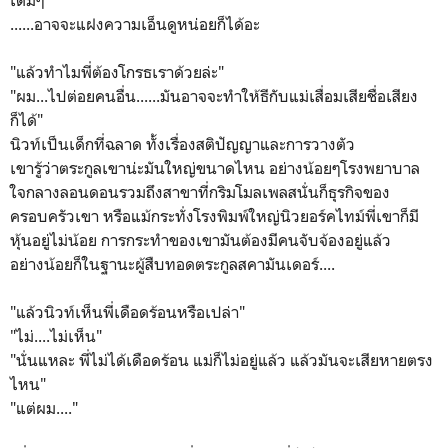
เดิมๆ
......อาจจะแฝงความเอ็นดูหน่อยก็ได้อะ
"แล้วทำไมพี่ต้องโกรธเราด้วยล่ะ"
"ผม...ไปต่อยคนอื่น......มันอาจจะทำให้ธีกับแม่เสื่อมเสียชื่อเสียง
ก็ได้"
นิวท์เป็นเด็กที่ฉลาด ทั้งเรื่องสติปัญญาและการวางตัว
เขารู้ว่าตระกูลเขาน่ะมันใหญ่ขนาดไหน อย่างน้อยๆโรงพยาบาล
ใจกลางลอนดอนรวมถึงสาขาที่กริมโมลเพลสนั่นก็ธุรกิจของ
ครอบครัวเขา หรือแม้กระทั่งโรงพิมพ์ใหญ่นิวยอร์คไทม์พี่เขาก็มี
หุ้นอยู่ไม่น้อย การกระทำของเขามันต้องมีคนจับจ้องอยู่แล้ว
อย่างน้อยก็ในฐานะผู้สืบทอดตระกูลสคามันเดอร์....
"แล้วนิวท์เห็นพี่เดือดร้อนหรือเปล่า"
"ไม่....ไม่เห็น"
"นั่นแหละ พี่ไม่ได้เดือดร้อน แม่ก็ไม่อยู่แล้ว แล้วมันจะเสียหายตรง
ไหน"
"แต่ผม...."