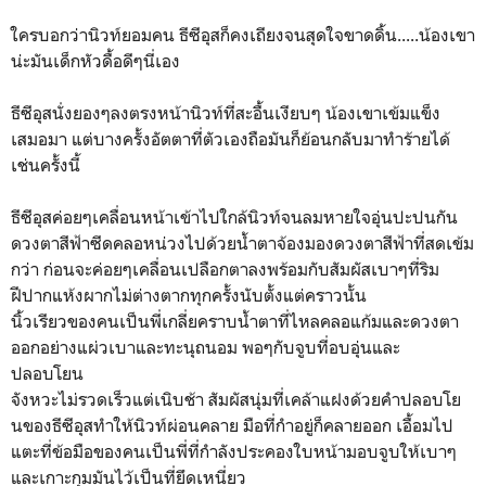
ใครบอกว่านิวท์ยอมคน ธีซีอุสก็คงเถียงจนสุดใจขาดดิ้น.....น้องเขา
น่ะมันเด็กหัวดื้อดีๆนี่เอง
ธีซีอุสนั่งยองๆลงตรงหน้านิวท์ที่สะอื้นเงียบๆ น้องเขาเข้มแข็ง
เสมอมา แต่บางครั้งอัตตาที่ตัวเองถือมันก็ย้อนกลับมาทำร้ายได้
เช่นครั้งนี้
ธีซีอุสค่อยๆเคลื่อนหน้าเข้าไปใกล้นิวท์จนลมหายใจอุ่นปะปนกัน
ดวงตาสีฟ้าซีดคลอหน่วงไปด้วยน้ำตาจ้องมองดวงตาสีฟ้าที่สดเข้ม
กว่า ก่อนจะค่อยๆเคลื่อนเปลือกตาลงพร้อมกับสัมผัสเบาๆที่ริม
ฝีปากแห้งผากไม่ต่างตากทุกครั้งนับตั้งแต่คราวนั้น
นิ้วเรียวของคนเป็นพี่เกลี่ยคราบน้ำตาที่ไหลคลอแก้มและดวงตา
ออกอย่างแผ่วเบาและทะนุถนอม พอๆกับจูบที่อบอุ่นและ
ปลอบโยน
จังหวะไม่รวดเร็วแต่เนิบช้า สัมผัสนุ่มที่เคล้าแฝงด้วยคำปลอบโย
นของธีซีอุสทำให้นิวท์ผ่อนคลาย มือที่กำอยู่ก็คลายออก เอื้อมไป
แตะที่ข้อมือของคนเป็นพี่ที่กำลังประคองใบหน้ามอบจูบให้เบาๆ
และเกาะกุมมันไว้เป็นที่ยึดเหนี่ยว