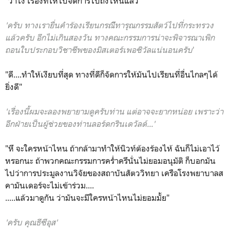
"ว่าไง เรื่องที่ให้ไปจัดการไปถึงไหนแล้ว"
'ครับ ทางเรายื่นคำร้องเรียนกรณีีทารุณกรรมสัตว์ไปที่กระทรวง
แล้วครับ อีกไม่เกินสองวัน ทางคณะกรรมการน่าจะพิจารณาเพิก
ถอนใบประกอบวิชาชีพของมิสเตอร์เพอซิวัลแน่นอนครับ
'
"ดี....ทำให้เงียบที่สุด ทางที่ดีก็จัดการให้มันไปเรียนที่อื่นไกลๆได้
ยิ่งดี"
'เรื่องนี้ผมจะลองพยายามดูครับท่าน แต่อาจจะยากหน่อย เพราะว่า
อีกฝ่ายเป็นผู้ช่วยของท่านลอร์ดกรินเดวัลด์...'
"หึ จะใครหน้าไหน ถ้ากล้ามาทำให้นิวท์ต้องร้องไห้ ฉันก็ไม่เอาไว้
หรอกนะ ถ้าพวกคณะกรรมการคร่ำครึนั่นไม่ยอมอนุมัติ ก็บอกมัน
ไปว่าการประมูลงานวิจัยของสถาบันสัตววิทยา เครือโรงพยาบาลส
คามันเดอร์จะไม่เข้าร่วม....
.....แล้วมาดูกัน ว่ามันจะมีใครหน้าไหนไม่ยอมมั้ย"
'ครับ คุณธีซีอุส'