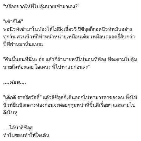
"หรืออยากให้พี่ไปอุ้มนายเข้ามาเอง?"
"เข้าก็ได้"
พอนิวท์เข้ามาในห้องได้ไม่ถึงเสี้ยววิ ธีซีอุสก็กอดนิวท์หมับอย่าง
ทุกวัน ส่วนนิวท์ก็ทำหน้าหน่ายเหมือนเดิม เหมือนตลอดยี่สิบกว่า
ปี่ที่ผ่านมานั่นแหละ
"คืนนี้นอนที่นี่นะ อ่อ แล้วก็ถ้านายหนีไปนอนที่ห้อง พี่จะตามไปอุ้ม
นายถึงห้องเลย โอเคนะ พี่ไปหาแม่ก่อนล่ะ"
....ฟอด
....
"เด็กดี ราตรีสวัสดิ์" แล้วธีซีอุสก็เดินออกไปหามารดาของตน ทิ้งให้
นิวท์ยืนนิ่งกลางห้องก่อนจะค่อยๆกุมหน้าที่ขึ้นสีเรื่อยๆ และลามไป
ถึงใบหู
.....ไอ้บ้าธีซีอุส
ทำไมชอบทำให้ใจเต้น