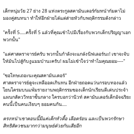
เด็กหนุ่มวัย 27 ย่าง 28 แห่งตระกูลสคามันเดอร์ก้มหน้าก้มตาไม่
มองคู่สนทนา ทำให้อีกฝ่ายได้แต่ส่ายหัวกับพฤติกรรมดังกล่าว
"ครั้งที่ 5.....ครั้งที่ 5 แล้วที่คุณเข้าไปมีเรื่องกับพวกเด็กปริญญาเอก
พวกนั้น"
"แต่ศาสตราจารย์ครับ พวกนั้นกำลังจะแกล้งนิฟเลอร์นะ! เขาจะจับ
ให้มันไปสู้กับงูแมมบ้านะครับ! ผมไม่เข้าใจว่าทำไมคุณยอม----"
"ขอโทษเถอะนะคุณสคามันเดอร์"
ศาสตราจารย์ดูจะเหลืออดเกินทน อีกฝ่ายถอดแว่นกรอบทองแล้ว
โยนโครมบนแฟ้มรายงานพฤติกรรมของเด็กนักเรียนดีเด่นประจำ
แผนกสัตววิทยาขั้นกลาง ใครบอกว่านิวท์ สคามันเดอร์เด็กอัจฉริยะ
คนนี้เป็นคนเงียบๆ ยอมคนกัน....
ตรงหน้าเขาตอนนี้มีแค่เด็กหัวดื้อ เลือดร้อน และเป็นพวกรักษา
สิทธิสัตวชนมากกว่ามนุษย์ด้วยกันเสียอีก