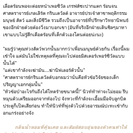
เลือดร้อนพอจะต่อยหน้าเพอซิวัล เกรฟส์ซะปากแตก ร้อนจน
ศาสตราจารย์เกลเลิร์ต กรินเดวัลด์ อาจารย์ประจำสาขาพฤติกรรม
มนุษย์ สัตว์ และสิ่งมีชีวิต รวมถึงเป็นอาจารย์ที่ปรึกษาวิทยานิพนธ์
ของอีกฝ่ายด้วยต้องวิ่งมาบอกเขา (อันที่จริงอีกฝ่ายเดินชิลๆมาหา
เขาแบบไม่รู้สึกเดือดร้อนที่เด็กตัวเองโดนต่อยน่ะนะ)
"ผมรู้ว่าคุณห่วงสัตว์พวกนั้นมากกว่าเพื่อนมนุษย์ด้วยกัน เรื่องนี้ผม
เข้าใจ แต่มันไม่ใช่เหตุผลที่คุณจะไปต่อยมิสเตอร์เพอร์ซิวัลแบบ
นั้นได้"
"แต่เขากำลังจะฆ่ามัน....ฆ่านิฟเลอร์ตัวนั้น"
"ศาสตราจารย์กรินเดวัลด์บอกผมว่านั่นคือหัวข้อวิจัยของเด็ก
ปริญญาเอกกลุ่มนั้น"
"หัวข้อบ้าอะไรกันถึงได้โหดร้ายขนาดนี้!" นิวท์ทำท่าจะไม่ยอม รีบ
หมุนตัวเตรียมออกจากห้องไป จังหวะที่กำลังจะเอื้อมมือจับลูกบิด
ประตูก็เปิดเสียก่อน ทำให้นิวท์ที่พุ่งตัวไปด้วยอารมณ์ปะทะเข้ากับ
อกแกร่งอย่างจัง
กลิ่นน้ำหอมที่คุ้นเคย และสัมผัสอบอุ่นของตัวคนทำให้