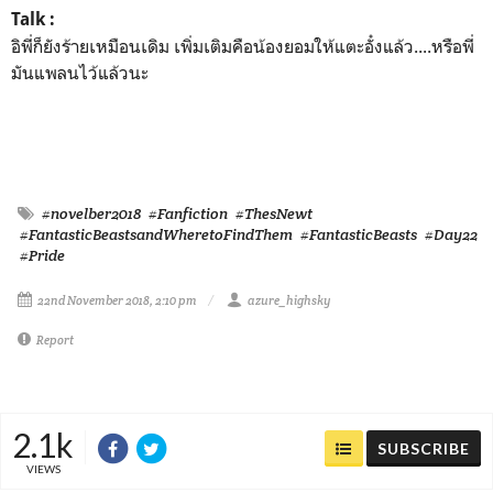
Talk :
อิพี่ก็ยังร้ายเหมือนเดิม เพิ่มเติมคือน้องยอมให้แตะอั๋งแล้ว....หรือพี่
มันแพลนไว้แล้วนะ
#novelber2018
#Fanfiction
#ThesNewt
#FantasticBeastsandWheretoFindThem
#FantasticBeasts
#Day22
#Pride
22nd November 2018, 2:10 pm
azure_highsky
Report
2.1k
SUBSCRIBE
VIEWS