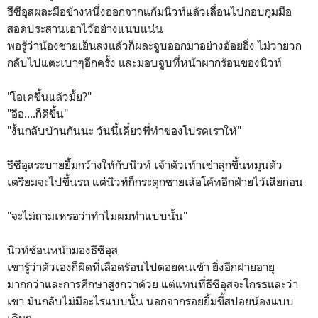
ธีซีอุสผละมือข้างหนึ่งออกจากแก้มนิวท์แล้วเลื่อนไปกอบกุมมือ
สอดประสานเอาไว้อย่างแนบแน่น
พอรู้ว่าน้องชายเย็นลงแล้วก็ผละจูบออกมาอย่างอ้อยอิ่ง ไม่วายวก
กลับไปแตะเบาๆอีกครั้ง และมอบจูบที่หน้าผากร้อนของนิวท์
"โอเคขึ้นแล้วมั้ย?"
"อือ....ก็ดีขึ้น"
"งั้นกลับบ้านกันนะ วันนี้เดี๋ยวพี่ทำของโปรดเราให้"
ธีซีอุสระบายยิ้มกว้างให้กับนิวท์ เจ้าตัวเท้าเข่าลุกขึ้นหมุนตัว
เตรียมจะไปขึ้นรถ แต่นิวท์ก็กระตุกชายเส้อโค้ทอีกฝ่ายไว้เสียก่อน
"จะไม่ถามเหรอว่าทำไมผมทำแบบนั้น"
นิวท์ช้อนหน้ามองธีซีอุส
เขารู้ว่าตัวเองก็ผิดที่เลือดร้อนไปต่อยคนเข้า ยิ่งอีกฝ่ายอายุ
มากกว่าและการศึกษาสูงกว่าด้วย แต่แทนที่ธีซีอุสจะโกรธและว่า
เขา มันกลับไม่มีอะไรแบบนั้น นอกจากรอยยิ้มขี้สปอยน้องแบบ