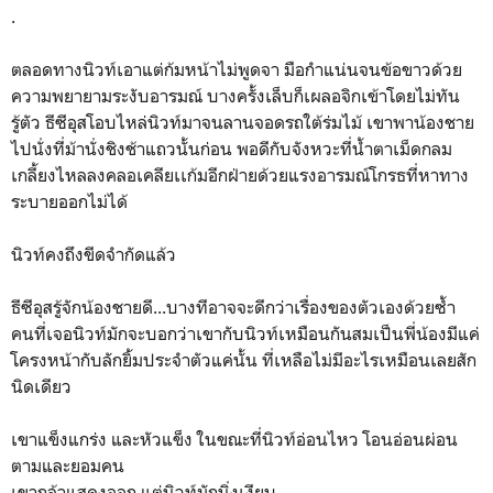
.
ตลอดทางนิวท์เอาแต่ก้มหน้าไม่พูดจา มือกำแน่นจนข้อขาวด้วย
ความพยายามระงับอารมณ์ บางครั้งเล็บก็เผลอจิกเข้าโดยไม่ทัน
รู้ตัว ธีซีอุสโอบไหล่นิวท์มาจนลานจอดรถใต้ร่มไม้ เขาพาน้องชาย
ไปนั่งที่ม้านั่งชิงช้าแถวนั้นก่อน พอดีกับจังหวะที่น้ำตาเม็ดกลม
เกลี้ยงไหลลงคลอเคลียเเก้มอีกฝ่ายด้วยแรงอารมณ์โกรธที่หาทาง
ระบายออกไม่ได้
นิวท์คงถึงขีดจำกัดแล้ว
ธีซีอุสรู้จักน้องชายดี...บางทีอาจจะดีกว่าเรื่องของตัวเองด้วยซ้ำ
คนที่เจอนิวท์มักจะบอกว่าเขากับนิวท์เหมือนกันสมเป็นพี่น้องมีแค่
โครงหน้ากับลักยิ้มประจำตัวแค่นั้น ที่เหลือไม่มีอะไรเหมือนเลยสัก
นิดเดียว
เขาแข็งแกร่ง และหัวแข็ง ในขณะที่นิวท์อ่อนไหว โอนอ่อนผ่อน
ตามและยอมคน
เขากล้าแสดงออก แต่นิวท์มักนิ่งเงียบ