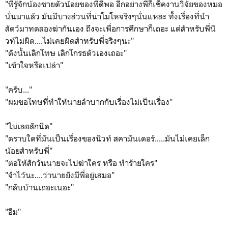
"พี่รู้จักน้องชายตัวน้อยของพี่ดีพอ อีกอย่างพี่ก็เช็คงานวิจัยของหมอ
นั่นมาแล้ว มันมีบางส่วนที่น่าโมโหจริงๆนั่นแหละ ทั้งเรื่องที่นำ
สัตว์มาทดลองฆ่ากันเอง ถึงจะเพื่อการศึกษาก็เถอะ แต่สำหรับพี่นิ
วท์ไม่ผิด....ไม่เคยผิดสำหรับพี่จริงๆนะ"
"ดังนั้นเลิกโทษ เลิกโกรธตัวเองเถอะ"
"เข้าใจหรือเปล่า"
"ครับ..."
"ผมขอโทษที่ทำให้นายลำบากกับเรื่องไม่เป็นเรื่อง"
"ไม่เลยสักนิด"
"ตราบใดที่มันเป็นเรื่องของนิวท์ สคามันเดอร์.....มันไม่เคยเล็ก
น้อยสำหรับพี่"
"ต่อให้สักวันนายจะไปฆ่าใคร หรือ ทำร้ายใคร"
"จำไว้นะ....ว่านายยังมีพี่อยู่เสมอ"
"กลับบ้านเถอะเนอะ"
"อืม"