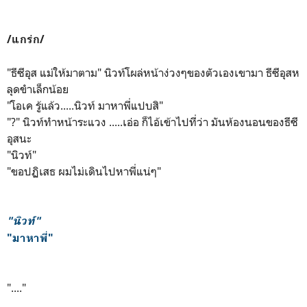
/แกร่ก/
"ธีซีอุส แม่ให้มาตาม" นิวท์โผล่หน้าง่วงๆของตัวเองเขามา ธีซีอุสห
ลุดขำเล็กน้อย
"โอเค รู้แล้ว.....นิวท์ มาหาพี่แปบสิ"
"?" นิวท์ทำหน้าระแวง .....เอ่อ ก็ไอ้เข้าไปที่ว่า มันห้องนอนของธีซี
อุสนะ
"นิวท์"
"ขอปฏิเสธ ผมไม่เดินไปหาพี่แน่ๆ"
"นิวท์"
"มาหาพี่"
"...."