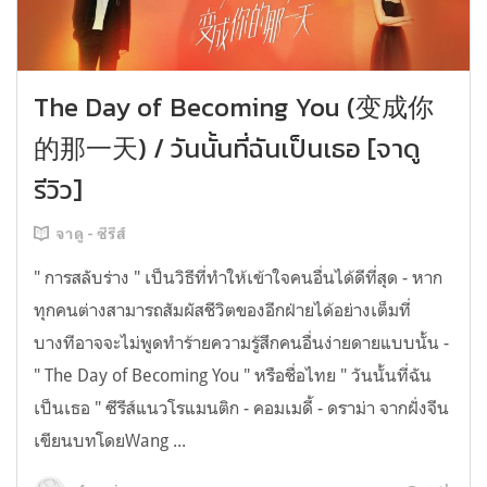
The Day of Becoming You (变成你
的那一天) / วันนั้นที่ฉันเป็นเธอ [จาดู
รีวิว]
จาดู - ซีรีส์
" การสลับร่าง " เป็นวิธีที่ทำให้เข้าใจคนอื่นได้ดีที่สุด - หาก
ทุกคนต่างสามารถสัมผัสชีวิตของอีกฝ่ายได้อย่างเต็มที่
บางทีอาจจะไม่พูดทำร้ายความรู้สึกคนอื่นง่ายดายแบบนั้น -
" The Day of Becoming You " หรือชื่อไทย " วันนั้นที่ฉัน
เป็นเธอ " ซีรีส์แนวโรแมนติก - คอมเมดี้ - ดราม่า จากฝั่งจีน
เขียนบทโดยWang ...