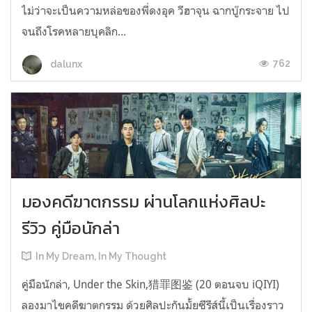
ไม่ว่าจะเป็นความหล่อของพี่ดงอุค วีฮาจุน ฉากบู๊กระจาย ไป
จนถึงโรคหลายบุคลิก...
762
dalunx
มองคดีฆาตกรรม ผ่านโลกแห่งศิลปะ
รีวิว คู่มือนักล่า
In My Dream, In My Thought
คู่มือนักล่า, Under the Skin,猎罪图鉴 (20 ตอนจบ iQIYI)
ลองมาไขคดีฆาตกรรม ด้วยศิลปะกันมั้ยซีรีส์นี้เป็นเรื่องราว