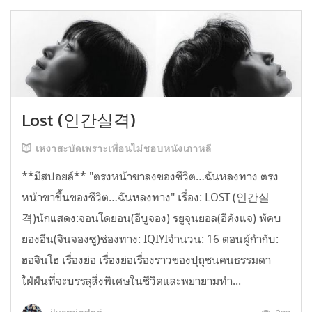
Lost (인간실격)
เหงาสะบัดเพราะเพื่อนไม่ชอบหนังเกาหลี
**มีสปอยล์** "ตรงหน้าขาลงของชีวิต…ฉันหลงทาง ตรง
หน้าขาขึ้นของชีวิต…ฉันหลงทาง" เรื่อง: LOST (인간실
격)นักแสดง:จอนโดยอน(อีบูจอง) รยูจุนยอล(อีคังแจ) พัคบ
ยองอึน(จินจองซู)ช่องทาง: IQIYIจำนวน: 16 ตอนผู้กำกับ:
ฮอจินโฮ เรื่องย่อ เรื่องย่อเรื่องราวของปุถุชนคนธรรมดา
ใฝ่ฝันที่จะบรรลุสิ่งพิเศษในชีวิตและพยายามทำ...