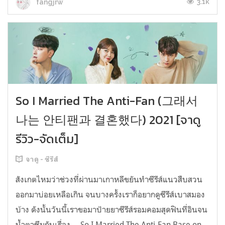
3.1k
fangjrw
So I Married The Anti-Fan (그래서
나는 안티팬과 결혼했다) 2021 [จาดู
รีวิว-จัดเต็ม]
จาดู - ซีรีส์
สังเกตไหมว่าช่วงที่ผ่านมาเกาหลีขยันทำซีรีส์แนวสืบสวน
ออกมาบ่อยเหลือเกิน จนบางครั้งเราก็อยากดูซีรีส์เบาสมอง
บ้าง ดังนั้นวันนี้เราขอมาป้ายยาซีรีส์รอมคอมสุดฟินที่อินจน
น้ำตาซึมกับเรื่อง.... So I Married The Anti-Fan Base on