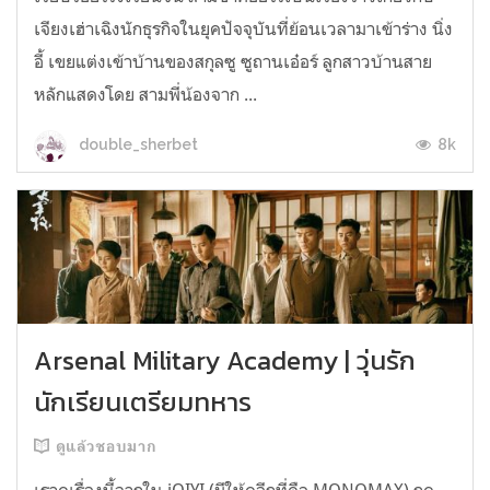
เจียงเฮ่าเฉิงนักธุรกิจในยุคปัจจุบันที่ย้อนเวลามาเข้าร่าง นิ่ง
อี้ เขยแต่งเข้าบ้านของสกุลซู ซูถานเอ๋อร์ ลูกสาวบ้านสาย
หลักแสดงโดย สามพี่น้องจาก ...
8k
double_sherbet
Arsenal Military Academy | วุ่นรัก
นักเรียนเตรียมทหาร
ดูแล้วชอบมาก