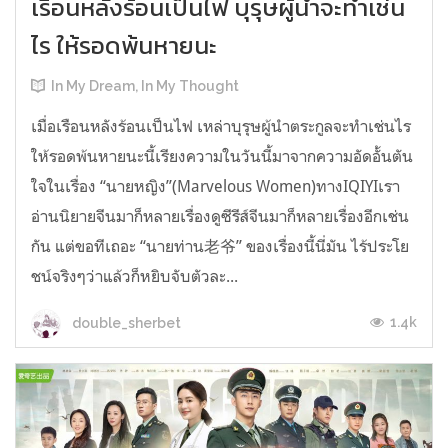
เรือนหลังร้อนเป็นไฟ บุรุษผู้นำจะทำเช่น
ไร ให้รอดพ้นหายนะ
In My Dream, In My Thought
เมื่อเรือนหลังร้อนเป็นไฟ เหล่าบุรุษผู้นำตระกูลจะทำเช่นไร
ให้รอดพ้นหายนะนี้เรียงความในวันนี้มาจากความอัดอั้นตัน
ใจในเรื่อง “นายหญิง”(Marvelous Women)ทางIQIYIเรา
อ่านนิยายจีนมาก็หลายเรื่องดูซีรีส์จีนมาก็หลายเรื่องอีกเช่น
กัน แต่ขอทีเถอะ “นายท่าน老爷” ของเรื่องนี้นี่มัน ไร้ประโย
ชน์จริงๆว่าแล้วก็หยิบจับตัวละ...
1.4k
double_sherbet