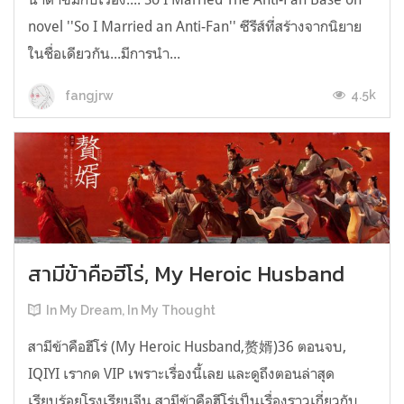
novel ''So I Married an Anti-Fan'' ซีรีส์ที่สร้างจากนิยาย
ในชื่อเดียวกัน...มีการนำ...
4.5k
fangjrw
สามีข้าคือฮีโร่, My Heroic Husband
In My Dream, In My Thought
สามีข้าคือฮีโร่ (My Heroic Husband,赘婿)36 ตอนจบ,
IQIYI เรากด VIP เพราะเรื่องนี้เลย และดูถึงตอนล่าสุด
เรียบร้อยโรงเรียนจีน สามีข้าคือฮีโร่เป็นเรื่องราวเกี่ยวกับ