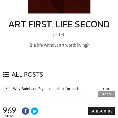
ART FIRST, LIFE SECOND
CHÉRI
Is a life without art worth living?
ALL POSTS
Why Fadel and Style so perfect for each other? ♡
1
FREE
READ
969
SUBSCRIBE
VIEWS