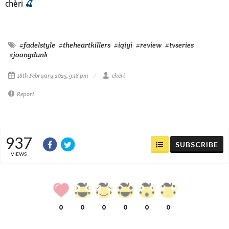
chèri
🍒
#fadelstyle
#theheartkillers
#iqiyi
#review
#tvseries
#joongdunk
18th February 2025, 9:18 pm
chéri
Report
937
SUBSCRIBE
VIEWS
0
0
0
0
0
0