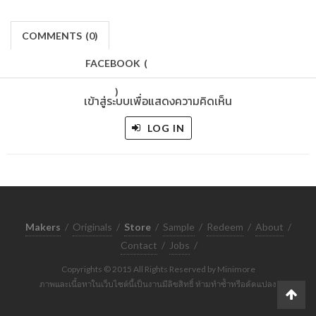
COMMENTS
(
0)
FACEBOOK
(
)
เข้าสู่ระบบเพื่อแสดงความคิดเห็น
LOG IN
Makers
/
Originals
/
Store
/
Sample
/
Redeem
/
About
/
Contact
/
Jobs
/
Copyrights © 2015 All Rights Reserved by Minimore
ภาพและเนื้อหาในเว็บไซต์นี้เป็นงานมีลิขสิทธิ์ ห้ามทำซ้ำหรือดัดแปลง