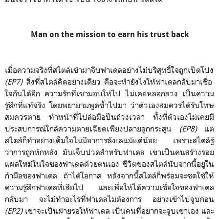
Man on the mission to earn his trust back
เมื่อความจริงที่สไตล์เข้ามาจีบฟาเดลอย่างไม่บริสุทธิ์ใจถูกเปิดโปง
(EP7)
สิ่งที่สไตล์คิดอย่างเดียว คือจะทำยังไงให้ฟาเดลกลับมาเชื่อ
ใจกันได้อีก ความรักที่เขามอบให้ไป ไม่เคยหลอกลวง เป็นความ
รู้สึกที่แท้จริง โดยพยายามพูดซ้ำไปมา ว่าตัวเองสมควรได้รับโทษ
สมควรตาย ทำหน้าที่ไปล่อมือปืนถ่วงเวลา ทั้งที่ตัวเองไม่เคยมี
ประสบการณ์ใกล้ความตายเฉียดเพียงปลายลูกกระสุน
(EP8)
แต่
สไตล์ก็ทำอย่างเต็มใจไม่มีอาการลังเลแม้แต่น้อย เพราะสไตล์รู้
ว่าการถูกหักหลัง มันเจ็บปวดสำหรับฟาเดล เขาเป็นคนสร้างรอย
แผลใหม่ในใจของฟาเดลด้วยตนเอง ชีวิตของสไตล์นับจากนี้อยู่ใน
กำมือของฟาเดล ถ้าได้โอกาส หลังจากนี้สไตล์ก็พร้อมจะชดใช้ให้
ความรู้สึกฟาเดลที่เสียไป และเพื่อให้ได้ความเชื่อใจของฟาเดล
กลับมา จะไม่ทำอะไรที่ฟาเดลไม่ต้องการ อย่างเข้าไปจูบก่อน
(EP2)
เขาจะเป็นฝ่ายรอให้ฟาเดล เป็นคนที่อยากจะจูบเขาเอง และ