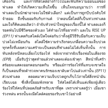
เคียงกัน และการที่สไตล์ย่างก้าวไปแตะพื้นที่ความอ่อนแอของ
ฟาเดล ทำให้เกิดความเห็นใจขึ้น เห็นใจจนอนุมานว่า การที่
ฟาเดลเป็นนักฆ่าอาจจะไม่ใช่ตัวเลือก? แต่เป็นการถูกบีบบังคับให้
จำยอม ถึงขั้นยอมรับกับกานต์ ว่าตอนนี้สไตล์ก็เป็นห่วงฟาเดล
และใจก็คิดเลยเถิดว่า ถ้าจับหัวหน้าใหญ่ของเรื่องนี้ได้ ฟาเดลเองก็
รอดพ้นไปมีชีวิตของตัวเอง ได้ทำอะไรที่อยากทำ และใน RISE UP
(EP11)
ฟาเดลกับสไตล์เปิดใจต่อกันว่าทั้งคู่มีวิธีรับมือกับความเจ็บ
ปวดไม่เหมือนกัน สไตล์ใช้ความร่าเริงกลบเกลื่อนความเจ็บปวด
ทุกครั้งที่เผยความเศร้าจะเป็นตอนที่ฟาเดลไม่ได้เห็นทั้งนั้น การ
หันหลังหนีหลบเลี่ยงไปร้องไห้ หลังจากฝากฝังเรื่องพ่อในเตียงรถ
(EP8
) เมื่อรับรู้ว่าสุดท้ายแล้วฟาเดลจะต้องเข้าคุก สีหน้าที่เศร้า
สร้อยจะแสดงออกตอนกอดกัน หรือแม้การร้องไห้ที่แทบจะขาดใจ
ก็เป็นตอนที่รถตำรวจพาคนรักของเขาลับตาไปแล้วเท่านั้น
(EP11)
ส่วนฟาเดล ตลอดมาความเจ็บปวดถูกเก็บไว้ภายใต้สิ่งหน้าอัน
เรียบเฉย ซึ่งสิ่งนี้ยอมพังทลาย ให้สไตล์ได้เห็นแต่เพียงผู้เดียว
ร้องไห้ให้คนที่ปลอดภัยสำหรับเขาที่สุด เพราะฟาเดลรู้ว่า เมื่อเขา
ร่วงหล่น ตรงนั้นจะมีสไตล์คอยรองรับเขาไว้อย่างดี