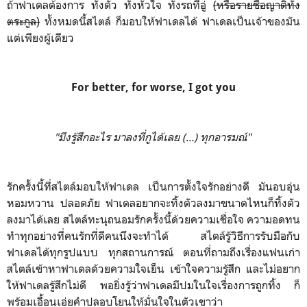
ถ้าฟาเดลต้องการ ทั้งตัว ทั้งหัวใจ ทั้งรถที่อู่
(หรือรายชื่อญาติทั้ง
ตระกูล)
ทั้งหมดนี้สไตล์ ก็มอบให้ฟาเดลได้ ฟาเดลเป็นเจ้าของมัน
แต่เพียงผู้เดียว
For better, for worse, I got you
"มึงรู้สึกอะไร มาลงที่กูได้เลย (...) ทุกอารมณ์"
รักครั้งนี้ที่สไตล์มอบให้ฟาเดล เป็นการตั้งใจรักอย่างดี มันอบอุ่น
หอมหวาน ปลอดภัย ฟาเดลอยากจะทิ้งตัวลงมาขนาดไหนก็ทิ้งตัว
ลงมาได้เลย สไตล์ทะนุถนอมรักครั้งนี้ด้วยความเชื่อใจ ความอดทน
ทำทุกอย่างที่คนรักที่ดีคนนึงจะทำได้ สไตล์รู้วิธีการรับมือกับ
ฟาเดลได้ทุกรูปแบบ ทุกสถานการณ์ ตอนที่ถามถึงเรื่องแฟนเก่า
สไตล์เข้าหาฟาเดลด้วยความใจเย็น เข้าใจความรู้สึก และไม่อยาก
ให้ฟาเดลรู้สึกไม่ดี พอยิ่งรู้ว่าฟาเดลมีปมในใจเรื่องการถูกทิ้ง ก็
พร้อมเอื้อนเอ่ยคำปลอบโยนให้มั่นใจในตัวเขาว่า