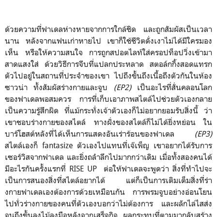
ด้วยความที่ฟาเดลห่างหายจากการใกล้ชิด และถูกสัมผัสเป็นเวลา
นาน หลังจากแฟนเก่าหายไป เขาก็ใช้ชีวิตดั่งเงาไม่ได้มีใครมอง
เห็น หรือให้ความสนใจ การถูกสปอตไลท์ใส่ครอปท็อปวิ่งเข้ามา
สาดแสงใส่ ด้วยวิธีการจีบที่แปลกประหลาด สตอล์กกิ้งสอดแทรก
ตัวไปอยู่ในสถานที่ประจำของเขา ไปถึงขั้นถึงเนื้อถึงตัวกันในห้อง
ซาวน่า ทั้งสัมผัสร่างกายและจูบ
(EP2)
เป็นอะไรที่สั่นคลอนโลก
ของฟาเดลพอสมควร การที่เก็บเอาภาพสไตล์ไปช่วยตัวเองกลาย
เป็นความรู้สึกผิด ที่แม้กระทั่งเจ้าตัวเองก็ไม่อยากยอมรับสิ่งนี้ ว่า
เขาชอบร่างกายของสไตล์ ทางฝั่งของสไตล์ก็ไม่ได้ยิ่งหย่อน ใน
บาร์โฮสต์หลังที่ได้เห็นการแสดงอันเร่าร้อนของฟาเดล
(EP3)
สไตล์เองก็ fantasize ตัวเองไปแทนที่เจ๊เพ็ญ เขาอยากได้รับการ
เซอร์วิสจากฟาเดล และยิ่งถลำลึกไปมากกว่าเดิม เมื่อทั้งสองคนได้
มีอะไรกันครั้งแรกที่ RISE UP ต่อให้ฟาเดลจะพูดว่า สิ่งที่ทำไปจะ
เป็นการสนองสิ่งที่สไตล์อยากได้ แต่ก็เป็นการเติมเต็มสิ่งที่ร่า
งกายฟาเดลเองต้องการด้วยเหมือนกัน การพรมจูบอย่างอ่อนโยน
ไปทั่วร่างกายของคนที่ตัวเองบอกว่าไม่ต้องการ และผลักไล่ไสส่ง
จนถึงขั้นลงไม้ลงมือหลังจากเสร็จกิจ ผลกระทบที่ตามมากลับสร้าง