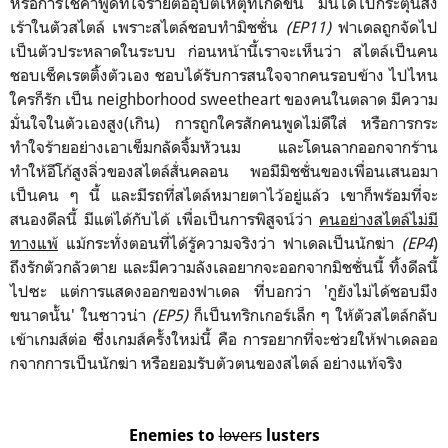
หรือการใช้คำพูดที่ใจร้ายต่ออุบัติเหตุที่เกิดขึ้น มันได้ไปกระตุ้นสิ่ง
เร้าในตัวสไตล์ เพราะสไตล์ชอบทำมิชชั่น
(EP11)
ฟาเดลถูกจัดไป
เป็นตัวประหลาดในระบบ ก่อนหน้านี้เราจะเห็นว่า สไตล์เป็นคน
ชอบเช็คเรตติ้งตัวเอง ชอบได้รับการสนใจจากคนรอบข้าง ไปไหน
ใครก็รัก เป็น neighborhood sweetheart ของคนในตลาด มีความ
มั่นใจในตัวเองสูง(เกิน) การถูกใครสักคนพูดไม่ดีใส่ หรือการกระ
ทำใจร้ายอย่างเอาเข็มกลัดจิ้มหัวนม และโดนลากออกจากร้าน
ทำให้อีโก้สูงลิ่วของสไตล์สั่นคลอน พอมีมิชชั่นของเพื่อนเสนอมา
เป็นคน ๆ นี้ และมีรถที่สไตล์หมายตาไว้อยู่แล้ว เขาก็พร้อมที่จะ
สนองดีลนี้ มีแต่ได้กับได้ เพื่อเป็นการพิสูจน์ว่า
คนอย่างสไตล์ไม่มี
ทางแพ้
แม้กระทั่งตอนที่ได้รู้ความจริงว่า ฟาเดลเป็นนักฆ่า
(EP4
)
ถึงรักตัวกลัวตาย และมีความลังเลอยากจะออกจากมิชชั่นนี้ ทิ้งดีลนี้
ไปซะ แต่การแสดงออกของฟาเดล ที่บอกว่า 'กูยังไม่ได้ชอบมึง
ขนาดนั้น' ในซาวน่า
(EP5)
ก็เป็นทริกเกอร์เล็ก ๆ ให้ตัวสไตล์กลับ
เข้าเกมส์ต่อ ซึ่งเกมส์ครั้งใหม่นี้ คือ การอยากที่จะช่วยให้ฟาเดลออ
กจากการเป็นนักฆ่า หรือยอมรับตัวตนของสไตล์ อย่างแท้จริง
lovers
Enemies to
lusters