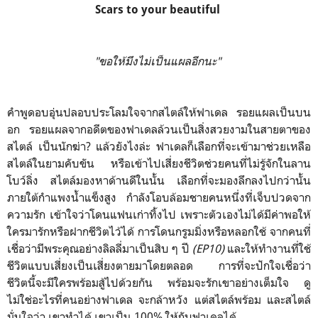
Scars to your beautiful
"ขอให้มึงไม่เป็นแผลอีกนะ"
คำพูดอบอุ่นปลอบประโลมใจจากสไตล์ให้ฟาเดล รอยแผลเป็นบน
อก รอยแผลจากอดีตของฟาเดลล้วนเป็นสิ่งสวยงามในสายตาของ
สไตล์ เป็นนักฆ่า? แล้วยังไงล่ะ ฟาเดลก็เลือกที่จะเข้ามาช่วยเหลือ
สไตล์ในยามคับขัน หรือเข้าไปเสี่ยงชีวิตช่วยคนที่ไม่รู้จักในลาน
โบว์ลิ่ง สไตล์มองหาด้านดีในนั้น เลือกที่จะมองลึกลงไปกว่านั้น
ภายใต้กำแพงน้ำแข็งสูง กำลังโอบล้อมชายคนหนึ่งที่เจ็บปวดจาก
ความรัก เข้าใจว่าโดนแฟนเก่าทิ้งไป เพราะตัวเองไม่ได้มีค่าพอให้
ใครมารักหรือฝากชีวิตไว้ได้ การโดนกรูมมิ่งหรือหลอกใช้ จากคนที่
เชื่อว่ามีพระคุณอย่างลิลลี่มาเป็นสิบ ๆ ปี
(EP10)
และให้ทำงานที่ใช้
ชีวิตแบบเสี่ยงเป็นเสี่ยงตายมาโดยตลอด การที่จะปักใจเชื่อว่า
ชีวิตนี้จะมีใครพร้อมสู้ไปด้วยกัน พร้อมจะรักเขาอย่างเต็มใจ ดู
ไม่ใช่อะไรที่คนอย่างฟาเดล จะกล้าหวัง แต่สไตล์พร้อม และสไตล์
มั่นใจว่า เขาทำได้ เขาเป็น 100% ให้กับฟาเดลได้