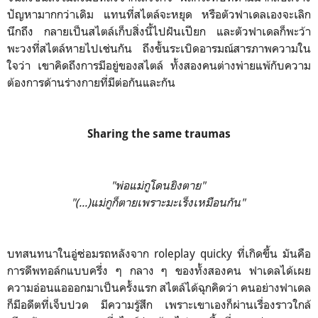
ปัญหามากกว่าเดิม แทนที่สไตล์จะหยุด หรือตัวฟาเดลเองจะเลิก
นึกถึง กลายเป็นสไตล์เก็บสิ่งนี้ไปฝันเปียก และตัวฟาเดลก็พะว้า
พะวงที่สไตล์หายไปเช่นกัน ถึงขั้นระเบิดอารมณ์สารภาพความใน
ใจว่า เขาคิดถึงการมีอยู่ของสไตล์ ทั้งสองคนต่างพ่ายแพ้กับความ
ต้องการด้านร่างกายที่มีต่อกันและกัน
Sharing the same traumas
"พ่อแม่กูโดนยิงตาย"
"(...)แม่กูก็ตายเพราะมะเร็งเหมือนกัน"
บทสนทนาในอู่ซ่อมรถหลังจาก roleplay quicky ที่เกิดขึ้น มันคือ
การดีพทอล์กแบบครึ่ง ๆ กลาง ๆ ของทั้งสองคน ฟาเดลได้เผย
ความอ่อนแอออกมาเป็นครั้งแรก สไตล์ได้ฉุกคิดว่า คนอย่างฟาเดล
ก็มีอดีตที่เจ็บปวด มีความรู้สึก เพราะเขาเองก็ผ่านเรื่องราวใกล้