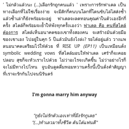
' ไม่กลัวแล้วนะ (...)เลือกรักถูกคนแล้ว ' เพราะการรักฟาเดล เป็น
ทางเลือกที่ไม่ใช่เรื่องง่าย จะมีสักกี่คนบนโลกที่โดนขับไล่ไสส่งซ้ำ
แล้วซ้ำเล่าก็ยังพร้อมจะอยู่ ฟาเดลจะลดทอนคุณค่าในตัวเองอีกกี่
ครั้ง สไตล์ก็พร้อมจะย้ำให้ฟังทุกครั้งเองว่า
ฟาเดล คือ คนที่สไตล์
ต้องการ
สไตล์เห็นอนาคตของเขาทั้งสองคน จะสร้างมันด้วยมือ
ของเขาเอง ไปอยู่ในคุก 5 ปีแล้วมันยังไงล่ะ? รอได้อยู่แล้ว วางแพ
ลนอนาคตเตรียมไว้ให้ด้วย ที่ RISE UP
(EP11)
เป็นเหมือนดั่ง
symbolic wedding vows ที่สไตล์มอบให้ฟาเดล เศร้าก็จะคอย
ปลอบ สุขก็จะหัวเราะไปด้วย ไม่ว่าอะไรจะเกิดขึ้น ไม่ว่าอย่างไรก็
จะไม่มีทางไปไหน จูบอันดูดดื่มหอมหวานครั้งนี้เป็นดั่งคำสัญญา
ที่เราจะรักกันไปจนนิรันดร์
I'm gonna marry him anyway
"กูยังไม่รักตัวเองเท่าที่มึงรักกูเลย"
"(...)ทำเลวมาทั้งชีวิต ดันได้แฟนดี"