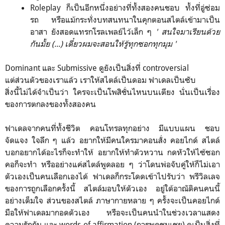
Roleplay ก็เป็นอีกหนึ่งอย่างที่ทั้งสองคนชอบ ทั้งที่อู่ซ่อม
รถ หรือแม้กระทั่งบทสนทนาในคุกตอนสไตล์เข้ามาเป็น
อาสา ยังสอดแทรกโรลเพลย์ไว้เล็ก ๆ
' สนใจมาเรียนด้วย
กันมั้ย (...) เดี๋ยวผมจะสอนให้รู้ทุกซอกทุกมุม '
Dominant และ Submissive ดูยังเป็นสิ่งที่ controversial
แต่ส่วนตัวของเราแล้ว เราให้สไตล์เป็นดอม ฟาเดลเป็นซับ
สิ่งนี้ไม่ได้จำเป็นว่า ใครจะเป็นโพสิชั่นไหนบนเตียง นั่นเป็นเรื่อง
ของการตกลงของทั้งสองคน
ฟาเดลจากคนที่ทั้งชีวิต คอนโทรลทุกอย่าง มีแบบแผน ชอบ
จัดแจง ใจลึก ๆ แล้ว อยากให้มีคนใครมาคอนสั่ง คอยไกด์ สไตล์
บอกอยากได้อะไรก็จะทำให้ อยากให้ทำตัวหวาน กดหัวให้ไซ้ซอก
คอก็จะทำ หรืออย่างแค่สไตล์พูดลอย ๆ ว่าโดนพ่อจับคู่ให้ก็ไม่เอา
ตัวเองเป็นคนเลือกเองได้ ฟาเดลก็กระโดดเข้าไปรับว่า พรีวิลเลจ
ของการถูกเลือกครั้งนี้ สไตล์มอบให้ตัวเอง อยู่ใต้อาณัติคนคนนี้
อย่างเต็มใจ ส่วนของสไตล์ ภาษากายหลาย ๆ ครั้งจะเป็นคอยไกด์
มือให้ฟาเดลมากอดตัวเอง หรือจะเป็นคนนำในช่วงเวลาแสดง
ความรักกัน และ words of affirmation (การพูดชมเชย) ดูเป็นสิ่งที่