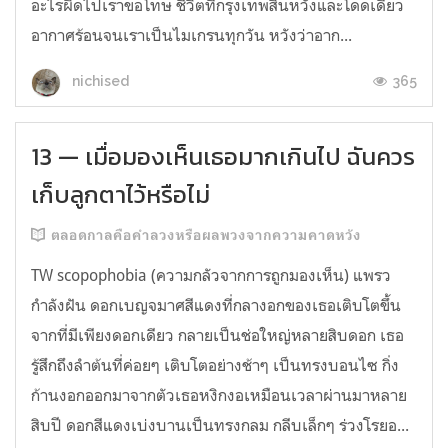
อะไรผิดไปเราขอโทษ ชีวิตที่กรุงเทพสิ้นหวังและโดดเดี่ยว
อากาศร้อนจนเราเป็นไมเกรนทุกวัน หวังว่าอาก...
365
nichised
13 — เมื่อมองเห็นเธอมากเกินไป ฉันควร
เก็บลูกตาไว้หรือไม่
ตลอดกาลคือคำลวงหรือผลพวงจากความคาดหวัง
TW scopophobia (ความกลัวจากการถูกมองเห็น) แพรว
กำลังฝัน ดอกเบญจมาศสีแดงที่กลางอกของเธอเติบโตขึ้น
จากที่มีเพียงดอกเดียว กลายเป็นช่อใหญ่หลายสิบดอก เธอ
รู้สึกถึงลำต้นที่ค่อยๆ เติบโตอย่างช้าๆ เป็นทรงบอนไซ กิ่ง
ก้านงอกออกมาจากตัวเธอหงิกงอเหมือนเวลาผ่านมาหลาย
สิบปี ดอกสีแดงเบ่งบานเป็นทรงกลม กลีบเล็กๆ ร่วงโรยอ...