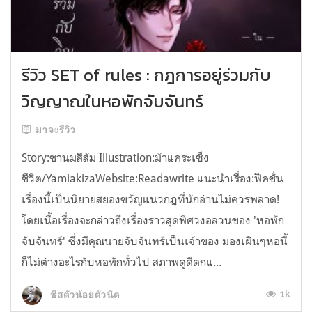
รีวิว SET of rules : กฎการอยู่ร่วมกับ
วิญญาณในหอพักจับจันทร์
มาจะรีวิว
Story:ชานมสีส้ม Illustration:ม้าแคระเซ็ง
ชีวิต/YamiakizaWebsite:Readawrite แนะนำเรื่อง:ฟิคชั่น
เรื่องนี้เป็นนิยายสยองขวัญแนวกฎที่นักอ่านไม่ควรพลาด!
โดยเนื้อเรื่องจะกล่าวถึงเรื่องราวสุดพิศวงอลวนของ 'หอพัก
จับจันทร์' ซึ่งมีคุณนายจับจันทร์เป็นเจ้าของ มองเผินๆหอนี้
ก็ไม่ต่างอะไรกับหอพักทั่วไป สภาพดูดีตกแ...
1k
ชีสตัวน้อยตัวนิด