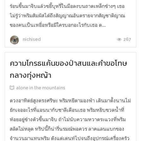
ร้อนขึ้นมาจิบแล้วขยี้บุหรี่ในมือลงบนถาดเหล็กข้างๆ เธอ
ไม่รู้ว่าพริมสัมผัสได้ถึงสัญญาณอันตรายจากสัญชาติญาณ
ของคนเป็นเหยื่อหรือมีใครบอกอะไรกับเธอ ด...
267
nichised
ความโกรธแค้นของป่าสนและคำขอโทษ
กลางทุ่งหญ้า
alone in the mountains
ดวงอาทิตย์สูงตรงศรีษะ พริมหยีตามองฟ้า เดินมาตั้งนานไม่
ยักเจออะไรที่แอนนากับชาลีเตือนเธอ พริมหยิบขวดน้ำที่
ห้อยอยู่ข้างตัวขึ้นมาจิบ ถ้าไม่นับความหวาดระแวงที่พริม
สลัดไม่หลุด ทริปนี้ก็น่ารื่นรมณ์พอควร ลาคแลนแบกของ
จำนวนมาแทนพริม ต้ังแต่เตนท์ไปจนถึงอุปกรณ์เครื่องครัว