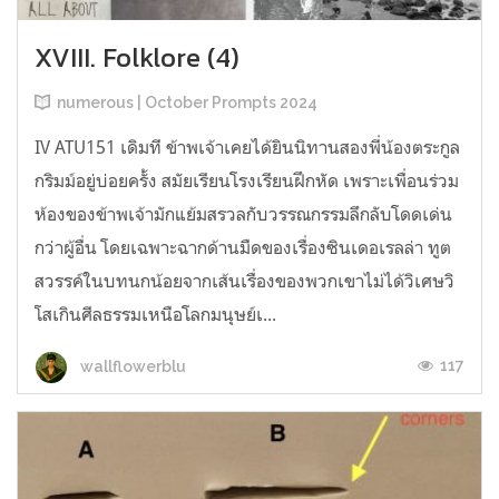
XVIII. Folklore (4)
numerous | October Prompts 2024
IV ATU151 เดิมที ข้าพเจ้าเคยได้ยินนิทานสองพี่น้องตระกูล
กริมม์อยู่บ่อยครั้ง สมัยเรียนโรงเรียนฝึกหัด เพราะเพื่อนร่วม
ห้องของข้าพเจ้ามักแย้มสรวลกับวรรณกรรมลึกลับโดดเด่น
กว่าผู้อื่น โดยเฉพาะฉากด้านมืดของเรื่องซินเดอเรลล่า ทูต
สวรรค์ในบทนกน้อยจากเส้นเรื่องของพวกเขาไม่ได้วิเศษวิ
โสเกินศีลธรรมเหนือโลกมนุษย์เ...
117
wallflowerblu