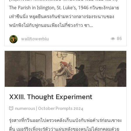
The Parish in Islington, St. Luke’s, 1946 กวินชะงักปลาย
เท้าขืนนิ่ง หยุดยืนตรงกันข้ามหว่างกลางร่องระนาบของ
พนักพิงไม้กับฟูกนอนเพียงไม่กี่ช่วงก้าว ชา...
86
wallflowerblu
XXIII. Thought Experiment
numerous | October Prompts 2024
รุ่งสางที่กวินออกไปตรวจคลังเก็บแป้งกับพ่อค้าเร่ก่อนเขาจะ
ตื่น เมอร์ริงเพิ่งจะรู้ตัวว่าแผ่นหลังของตนไม่ได้ถูกคลุมด้วย