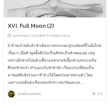
XVI. Full Moon (2)
numerous | October Prompts 2024
II ข้าพเจ้าขยับตัวชำเลืองภาพประกอบรูปแฟ้มคดีในมือใกล้
เรื่อย ๆ เมื่อคำพูดอื้ออึงไม่เป็นศัพท์เป็นคำคลอเอ่ย เหตุ
เพราะอีกฝ่ายโน้มตัวเคี้ยวแครกเกอร์เยื้องตำแหน่งเหนือ
ศีรษะข้าพเจ้า ทำนองเนิบช้าลำพัง เริ่มแปรเปลี่ยนเป็น
อารมณ์ชิงชังร่วมนาที ข้างใต้โสตประสาทส่วนตัว โดย
เฉพาะแรงสั่นสะเทือนของจังหวะขบกัดและเค...
173
wallflowerblu