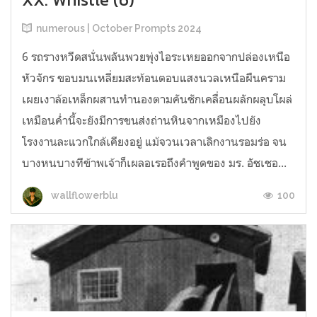
numerous | October Prompts 2024
6 รถรางหวีดสนั่นพลันพวยพุ่งไอระเหยออกจากปล่องเหนือ
หัวจักร ขอบมนเหลี่ยมสะท้อนตอบแสงนวลเหนือผืนคราม
เผยเงาล้อเหล็กผสานทำนองตามคันชักเคลื่อนผลักผลุบโผล่
เหมือนค่ำนี้จะยังมีการขนส่งถ่านหินจากเหมืองไปยัง
โรงงานละแวกใกล้เคียงอยู่ แม้จวนเวลาเลิกงานรอมร่อ จน
บางหนบางทีข้าพเจ้าก็เผลอเรอถึงคำพูดของ มร. อัชเชอ...
100
wallflowerblu