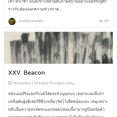
เขา หนำซ้ำ มันยังทำให้สายสืบภาคสนามอย่างเมอร์ริงรู้สึก
ราวกับต้องแลกความห่วงหาส...
66
wallflowerblu
XXV. Beacon
numerous | October Prompts 2024
หลังเมอร์ริงแยกกับเดวีส์ตรงหัวมุมถนน เธอกระเตงฝีเท้า
เหนือส้นสูงสีเชอร์รีซึ่งเหนี่ยวรัดไว้เสียขนัดแน่น เหตุเพราะ
หยิบยืมความทะมัดทะแมงจอมปลอมนี้มาจากยูนิฟอร์มตัว