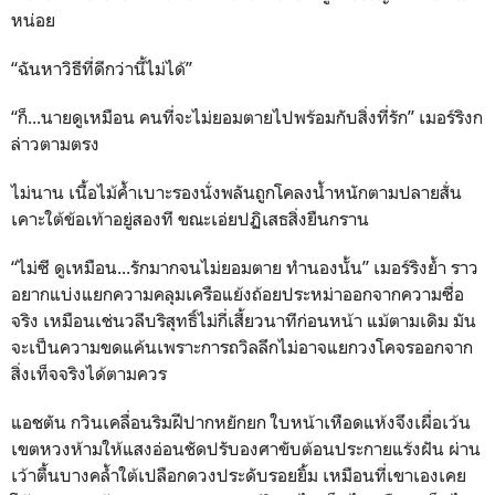
หน่อย
“ฉันหาวิธีที่ดีกว่านี้ไม่ได้”
“ก็...นายดูเหมือน คนที่จะไม่ยอมตายไปพร้อมกับสิ่งที่รัก” เมอร์ริงก
ล่าวตามตรง
ไม่นาน เนื้อไม้ค้ำเบาะรองนั่งพลันถูกโคลงน้ำหนักตามปลายสั่น
เคาะใต้ข้อเท้าอยู่สองที ขณะเอ่ยปฏิเสธสิ่งยืนกราน
“ไม่ซี ดูเหมือน...รักมากจนไม่ยอมตาย ทำนองนั้น” เมอร์ริงย้ำ ราว
อยากแบ่งแยกความคลุมเครือแย้งถ้อยประหม่าออกจากความซื่อ
จริง เหมือนเช่นวลีบริสุทธิ์ไม่กี่เสี้ยวนาทีก่อนหน้า แม้ตามเดิม มัน
จะเป็นความขดแค้นเพราะการถวิลลึกไม่อาจแยกวงโคจรออกจาก
สิ่งเท็จจริงได้ตามควร
แอชตัน กวินเคลื่อนริมฝีปากหยักยก ใบหน้าเหือดแห้งจึงเผื่อเว้น
เขตหวงห้ามให้แสงอ่อนชัดปรับองศาขับต้อนประกายแร้งฝัน ผ่าน
เว้าตื้นบางคล้ำใต้เปลือกดวงประดับรอยยิ้ม เหมือนที่เขาเองเคย