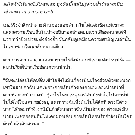
อะไรทำให้นายไม่โกรธเธอ ทุกวันนี้เธอไม่รู้ด้วยซ้ำว่านายเป็น
เจ้าของร้าน a'more carb
เมอร์ริงจำสีหน้าตายด้านของแอชตัน กวินได้แจ่มชัด แม้เขาจะ
แสดงความเรียบลื่นในท่วงอธิบายคล้ายสยบแววเดือดหนาแต่ที
แรก ทว่ายิ่งเปรยแต่งล่วงย้ำ มันกลับดูเหมือนความสามัญเหล่านั้น
ไม่เคยชอบใจเลยสักคราวเดียว
ผ่านการอ่านเดาจากเจตนารมณ์ไร้สิ่งพินอบพิเทาแฝงปรนปรือ —
สบทับริมฝีปากเรื่ออ่อนตรงหน้านั่น
“ฉันจะปล่อยให้คนอื่นเข้าใจยังไงมันก็คงเป็นเรื่องส่วนตัวของพวก
เขาในสายตาฉัน แต่เพราะการเป็นตัวของตัวเอง ลองทำหน้าที่
ตามที่อยากทำ บางที...รู้อะไรไหม เหตุผลที่ฉันยังทำใจไปจากที่นี่
ไม่ได้ไม่ใช่แค่นายยังอยู่ แต่เพราะฉันทิ้งมันไม่ได้สักที ตรงนี้ต่าง
หาก ไอ้รอยเท้างี่เง่านี่มันกำลังบอกว่าฉันเป็นเจ้าของ ต่างแค่ มัน
น่าสมเพชตรงคนอื่นไม่เคยมองเห็น การเป็นใครหรือกำลังเป็นใคร
มันทำฉันสับสนน่ะ...”