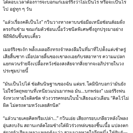
โต้ตอบเวลาต้องการจะบอกแก่เมอร์ริงว่าไม่เป็นไร หรือจะเป็นไร
ไป อยู่ทุก ๆ วัน
“แล้วเรื่องคดีเป็นไง” กวินวางหางตาบนข้อมือเหนือช้อนส้อมฝั่ง
ตรงกันข้าม ขณะก้มตัวช้อนเนื้อวัวชนิดพิเศษซึ่งถูกปรุงมาอย่าง
พิถีพิถันขึ้นขบเคี้ยว
เมอร์ริงชะงัก พลั้งเผลอถึงทรงจำหลงลืมในที่มาที่ไปตั้งแต่เช้าตรู่
เสียสิ้นซาก เมื่อปลายลิ้นของเขาลงเอยกับรสอาหาร ความแปลก
แยกผวนร้ายจึงเปลื้องหวังข้องสงสัยจากสิ่งยากจะอภิปรายในวง
ประชุมบ่ายนี้
“มันเป็นไปได้ ข้อสันนิษฐานของฉัน แต่มร. โดมินิกบอกว่ามันยัง
ไม่ใช่วัตถุพยานที่เหนียวแน่นมากพอ มัน...บกพร่อง” เมอร์ริงพ่น
จังหวะหายใจติดขัด ห้วงวรรคทอนในน้ำเสียงแผ่วเลือน “คิดไว้ไม่
ผิด ไม่ตรงตามหวังเลยสักนิด”
“แล้วนายเคยคิดหรือเปล่า...” กวินเอ่ย เสียงกรอบเกลียวหลังโพลง
อุ่นสงบงัน สถานะกลัดโถมข้างใต้ผิวร่วงหล่นของชิ้นเนื้อ แปลงตก
สู่การลำเรียงเหลวแหลกดังแว่ว สวนมวลหายใจอึกหนึ่ง ให้รับรู้—