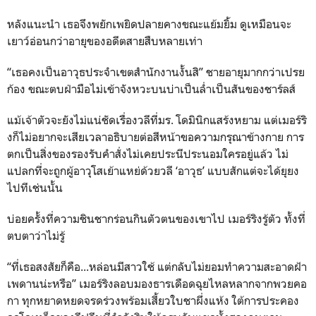
หลังแนะนำ เธอจึงพยักเพยิดปลายคางขณะแย้มยิ้ม ดูเหมือนจะ
เยาว์อ่อนกว่าอายุของอดีตสายสืบหลายเท่า
“เธอคงเป็นอาวุธประจำเขตสำนักงานงั้นสิ” ชายอายุมากกว่าเปรย
ก้อง ขณะตบฝ่ามือไม่เข้าจังหวะบนบ่าเป็นล่ำเป็นสันของชาร์ลส์
แม้เจ้าตัวจะยังไม่แน่ชัดเรื่องวลีที่มร. โดมินิกแสร้งหยาม แต่เมอร์ริ
งก็ไม่อยากจะเสียเวลาอธิบายต่อสีหน้าขอความกรุณาข้างกาย การ
ตกเป็นสิ่งของรองรับคำสั่งไม่เคยประนีประนอมใครอยู่แล้ว ไม่
แปลกที่จะถูกผู้อาวุโสเย้าแหย่ด้วยวลี ‘อาวุธ’ แบบสักแต่จะได้ยุยง
ไปทีเช่นนั้น
บ่อยครั้งที่ความชินชากร่อนกินตัวตนของเขาไป เมอร์ริงรู้ตัว ทั้งที่
ตบตาว่าไม่รู้
“ที่เธอสงสัยก็คือ...หล่อนมีสาวใช้ แต่กลับไม่ยอมทำความสะอาดฝ้า
เพดานน่ะหรือ” เมอร์ริงลอบมองธารเดือดฉุยไหลหลากจากพวยคอ
กา ทุกหยาดหยดจรดร่วงพร้อมเสี้ยวใบชาผึ่งแห้ง ใต้การประคอง