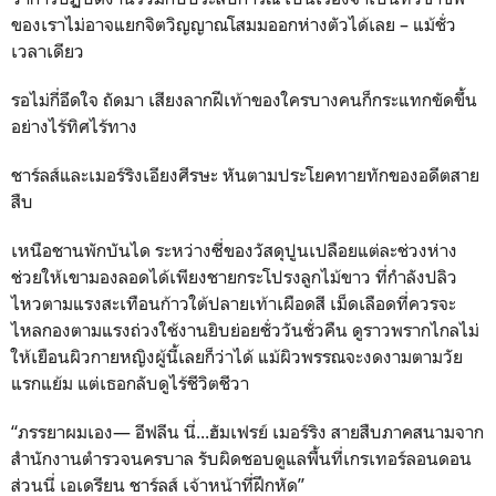
ของเราไม่อาจแยกจิตวิญญาณโสมมออกห่างตัวได้เลย – แม้ชั่ว
เวลาเดียว
รอไม่กี่อึดใจ ถัดมา เสียงลากฝีเท้าของใครบางคนก็กระแทกขัดขึ้น
อย่างไร้ทิศไร้ทาง
ชาร์ลส์และเมอร์ริงเอียงศีรษะ หันตามประโยคทายทักของอดีตสาย
สืบ
เหนือชานพักบันได ระหว่างซี่ของวัสดุปูนเปลือยแต่ละช่วงห่าง
ช่วยให้เขามองลอดได้เพียงชายกระโปรงลูกไม้ขาว ที่กำลังปลิว
ไหวตามแรงสะเทือนก้าวใต้ปลายเท้าเผือดสี เม็ดเลือดที่ควรจะ
ไหลกองตามแรงถ่วงใช้งานยิบย่อยชั่ววันชั่วคืน ดูราวพรากไกลไม่
ให้เยือนผิวกายหญิงผู้นี้เลยก็ว่าได้ แม้ผิวพรรณจะงดงามตามวัย
แรกแย้ม แต่เธอกลับดูไร้ชีวิตชีวา
“ภรรยาผมเอง— อีฟลีน นี่...ฮัมเฟรย์ เมอร์ริง สายสืบภาคสนามจาก
สำนักงานตำรวจนครบาล รับผิดชอบดูแลพื้นที่เกรเทอร์ลอนดอน
ส่วนนี่ เอเดรียน ชาร์ลส์ เจ้าหน้าที่ฝึกหัด”