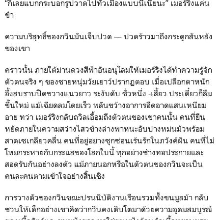
“ก็เลยแบกกระบอกรูปวาดไปทั่วเมืองแบบนี้เนี่ยนะ” เมอร์ริงแค่น
ขำ
ความบริสุทธิ์ของกวินมันเจ็บปวด — ปวดร้าวมาถึงกระดูกสันหลัง
ของเขา
คราวนั้น ภายใต้ม่านดวงสีฟ้าอันอนุโลมให้เมอร์ริงได้ทำความรู้จัก
ตัวตนจริง ๆ ของชายหนุ่มวัยเยาว์ปรากฏตอบ เมื่อเปลือกตาหนัก
อึ้งสบราบปิดขวางแนวยาว ระงับดับ ชั่วหนึ่ง -เสี้ยว ประเดี๋ยวก็ลืม
ขึ้นใหม่ แม้เฉียดลมโดยเร็ว พลันขว้างอาการอืดอาดแสนเหนียม
อาย ทว่า เมอร์ริงกลับถวิลเอื้อมถึงตัวตนของเขาคนนั้น คนที่ยืน
หยัดภายในความสว่างไสวข้างล่างพาหนะอับปางหม่นมัวพร้อม
สาดเซเกลียวคลื่น คนที่อยู่อย่างซุกซ่อนเร้นรักในภวังค์ฝัน คนที่ไม่
โหยกระหายกับกระแสของโลกใบนี้ ทุกอย่างช่างทอประกายและ
สอดรับกันอย่างลงตัว แม้ภายนอกหรือในตัวตนของกวินจะเป็น
คนละคนตามเข้าใจอย่างสิ้นเชิง
การวางตัวของกวินขณะปรนนิบัติงานเรือนรวมทั้งขนมูลม้า กลับ
ชวนให้เด็กอย่างเขาคิดว่ากวินคงเติบโตมาด้วยความอุดมสมบูรณ์