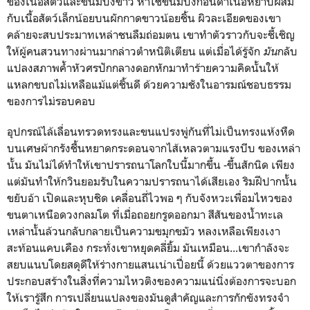
ของเนื้อสัตว์และขนมปังขาว หาใช่ขนมปังก้อนดำเนื้อหยาบผสม
กับเนื้อสัตว์เล็กน้อยบนผักกาดขาวน้อยชิ้น ผิวละเอียดของเขา
คล้ายจะสบประมาทเหล่าชนลืมถ่อมตน เขาทำตัวราวกับจะชี้เชิญ
ให้ผู้คนสวนทางผ่านมากล่าวตำหนิติเตียน แต่เมื่อได้รู้จัก
มัน
กลับ
แปลงสภาพค้ำหัวศรปักกลางดอกหักมาทำร้ายความคิดนั้นให้
แหลกขบถไม่เหลือแม้แต่ชิ้นดี ด้วยความชังในอารมณ์ชอบธรรม
ของการไม่รอบคอบ
อุปกรณ์ไล้เลื่อนทรวดทรงและขนแปรงพู่กันที่ไม่เป็นทรงแห้งหืด
บนเศษผ้ากรังชื้นหยาดกระดอนจากไส้เหลวตามแรงบีบ ของเหล่า
นั้น มันไม่ได้ทำให้เขาปรารถนาโลกใบนี้มากขึ้น -ขึ้นสักนิด เพียง
แต่มันทำให้กวินยอมรับในความปรารถนาได้เสียเอง ริมฝีปากนั้น
ขยับอ้า เปิดและหุบชิด เคลื่อนถี่ไวพอ ๆ กับจังหวะเพื่อมไหวของ
ขนตาเหนือดวงกลมโต ที่เมื่อถอยกรูดออกมา สีสันของน้ำทะเล
เหล่านั้นล้วนกลับกลายเป็นความขมุกขมัว หลงเหลือเพียงเงา
สะท้อนแคบเคือง กระทั่งเขาหยุดคลี่ยิ้ม มันเหมือน...เขากำลังจะ
สยบแนบโดยสดุดีให้ร่างกายแสนเน่าเปื่อยนี้ ด้วยแววตาของการ
ประกอบสร้างในสิ่งที่ความไหวติงของความแน่นิ่งต้องการจะบอก
ให้เรารู้สึก การเปลี่ยนแปลงของมันดูสำคัญและการกักขังทรงจำ