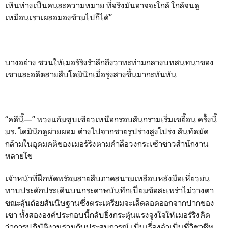
เหินห่างเป็นคนละความหมาย ที่จริงมันอาจจะใกล้ ใกล้จนดู
เหมือนเราเผลอมองข้ามไปก็ได้”
บางอย่าง ชวนให้เมอร์ริงรำลึกถึงวาทะท่ามกลางบทสนทนาของ
เขาและอดีตสายสืบโดมินิกเมื่อรุ่งสางขึ้นมากะทันหัน
“คดีนี้—” พวงแก้มซูบเซียวเหนือกรอบสันกรามเริ่มเขยื้อน ครั้งนี้
มร. โดมินิกดูผ่ายผอม ต่างไปจากชายรูปร่างสูงโปร่ง สันทัดมัด
กล้ามในอุดมคติของเมอร์ริงตามคำลือวงกระเซ้าข่าวสำนักงาน
หลายโข
เจ้าหน้าที่ฝึกหัดพร้อมสายสืบภาคสนามเหลือบหลังมือเหี่ยวย่น
ทาบประดักประเดินบนกระดาษบันทึกเปี่ยมข้อสะเพร่าไม่วางตา
ขณะลุ้นถ้อยสันนิษฐานซึ่งตระเตรียมจะเล็ดลอดออกจากปากของ
เขา ทั้งสององค์ประกอบนี้กลับยิ่งกระตุ้นแรงจูงใจให้เมอร์ริงคิด
ว่าการปฏิบัติงานร่วมกับประสบการณ์ เป็นเรื่องจำเป็นที่วิชาชีพ