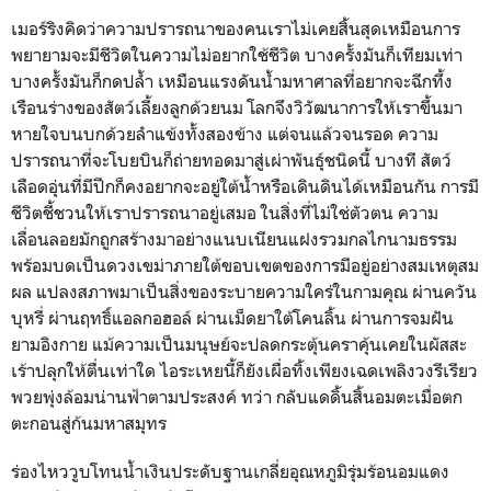
เมอร์ริงคิดว่าความปรารถนาของคนเราไม่เคยสิ้นสุดเหมือนการ
พยายามจะมีชีวิตในความไม่อยากใช้ชีวิต บางครั้งมันก็เทียมเท่า
บางครั้งมันก็กดปล้ำ เหมือนแรงดันน้ำมหาศาลที่อยากจะฉีกทึ้ง
เรือนร่างของสัตว์เลี้ยงลูกด้วยนม โลกจึงวิวัฒนาการให้เราขึ้นมา
หายใจบนบกด้วยลำแข้งทั้งสองข้าง แต่จนแล้วจนรอด ความ
ปรารถนาที่จะโบยบินก็ถ่ายทอดมาสู่เผ่าพันธุ์ชนิดนี้ บางที สัตว์
เลือดอุ่นที่มีปีกก็คงอยากจะอยู่ใต้น้ำหรือเดินดินได้เหมือนกัน การมี
ชีวิตชี้ชวนให้เราปรารถนาอยู่เสมอ ในสิ่งที่ไม่ใช่ตัวตน ความ
เลื่อนลอยมักถูกสร้างมาอย่างแนบเนียนแฝงรวมกลไกนามธรรม
พร้อมบดเป็นดวงเขม่าภายใต้ขอบเขตของการมีอยู่อย่างสมเหตุสม
ผล แปลงสภาพมาเป็นสิ่งของระบายความใคร่ในกามคุณ ผ่านควัน
บุหรี่ ผ่านฤทธิ์แอลกอฮอล์ ผ่านเม็ดยาใต้โคนลิ้น ผ่านการจมฝัน
ยามอิงกาย แม้ความเป็นมนุษย์จะปลดกระตุ้นคราคุ้นเคยในผัสสะ
เร้าปลุกให้ตื่นเท่าใด ไอระเหยนี้ก็ยังเผื่อทิ้งเพียงเฉดเพลิงวงรีเรียว
พวยพุ่งล้อมน่านฟ้าตามประสงค์ ทว่า กลับแดดิ้นสิ้นอมตะเมื่อตก
ตะกอนสู่ก้นมหาสมุทร
ร่องไหววูบโทนน้ำเงินประดับฐานเกลี่ยอุณหภูมิรุ่มร้อนอมแดง