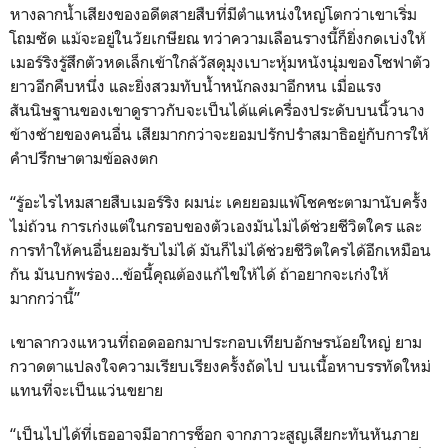
หางลากน้ำเสียงของอดีตสายสืบที่มีตำแหน่งใหญ่โตกว่าเขาเริ่ม
โถมซัด แม้จะอยู่ในวัยเกษียณ ทว่าความเลือนรางนี้ก็ยิ่งกดเบ่งให้
เมอร์ริงรู้สึกตัวหดเล็กเข้าใกล้วัสดุมุงเบาะหุ้มหนังนุ่มของโซฟาตัว
ยาวอีกคืบหนึ่ง และยิ่งสวมทับน้ำหนักลงมาอีกหน เมื่อแรง
สันนิษฐานของเขาดูราวกับจะเป็นได้แค่เครื่องประดับบนนิ้วนาง
ข้างซ้ายของคนอื่น เสียมากกว่าจะยอมปรักปรำสมาธิอยู่กับการให้
คำปรึกษาตามข้อลงตก
“รู้อะไรไหมสายสืบเมอร์ริง ผมน่ะ เคยยอมแพ้โชคชะตามานับครั้ง
ไม่ถ้วน การเก่งแต่ในกรอบของตัวเองมันไม่ได้ช่วยชีวิตใคร และ
การทำให้คนอื่นยอมรับไม่ได้ มันก็ไม่ได้ช่วยชีวิตใครได้อีกเหมือน
กัน มันบกพร่อง...ข้อนี้คุณต้องแก้ไขให้ได้ ถ้าอยากจะเก่งให้
มากกว่านี้”
เขาลากวงแหวนที่ถอดออกมาประกอบเทียบอักษรน้อยใหญ่ ยาม
กวาดตาแปลงใจความเรียบเรียงครั้งถัดไป บนเนื้อหาบรรทัดใหม่
แทนที่จะเป็นแว่นขยาย
“เป็นไปได้ที่เธออาจมีอาการช็อก จากภาวะสูญเสียกะทันหันภาย