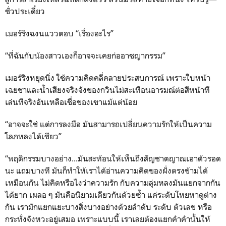
ชั่วประเดี๋ยว
เมอร์ริงฉงนแววตอบ “เรื่องอะไร”
“ที่ฉันกับน้องสาวเองก็อาจจะเคยก่ออาชญากรรม”
เมอร์ริงหยุดนิ่ง ใช้ความคิดคลี่คลายประสบการณ์ เพราะใบหน้า
เฉยชาและน้ำเสียงจริงจังของกวินไม่สะเทือนอารมณ์ต่อสีหน้าที
เล่นทีจริงอันเหลือเชื่อของเขาแม้แต่น้อย
“อาจจะใช่ แต่การลงมือ มันสามารถเปลี่ยนความรักให้เป็นความ
โลภหลงได้เชียว”
“พฤติกรรมบางอย่าง...มันสะท้อนให้เห็นถึงสัญชาตญาณเอาตัวรอด
นะ แถมบางที มันก็ทำให้เราได้อ่านความคิดของฝั่งตรงข้ามได้
เหมือนกัน ไม่คิดหรือไงว่าความรัก กับความลุ่มหลงมันแยกจากกัน
ได้ยาก เผลอ ๆ มันคือนิยามเดียวกันด้วยซ้ำ แค่ระดับโหยหาดูต่าง
กัน เรามักแยกแยะบางสิ่งบางอย่างด้วยลำดับ ระดับ ตัวเลข หรือ
กระทั่งจังหวะอยู่เสมอ เพราะแบบนี้ เราเลยต้องแยกคำคำนั้นให้