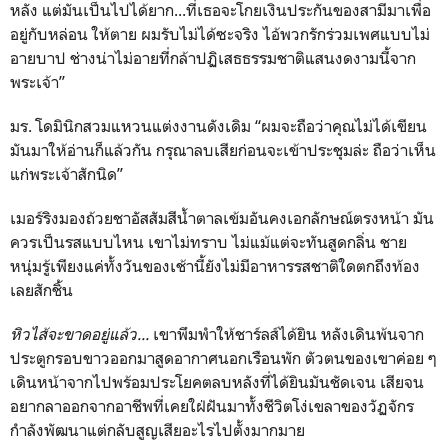
หลัง แต่มันเป็นไปได้ยาก...ที่เธอจะโกยเงินประกันของสามีมาเพื่อ
อยู่กับหล่อน ให้ตาย ผมรับไม่ได้ซะจริง ไอ้พวกรักร่วมเพศแบบไม่
อายบาป ช่างน่าไม่อายที่กล้าปฏิเสธธรรมชาติแสนงดงามนี้จาก
พระเจ้า”
มร. โดมินิกสวมแหวนแต่งงานดังเดิม “ผมจะถือว่าคุณไม่ได้เขียน
มันมาให้อ่านก็แล้วกัน กรุณาลบเสียก่อนจะเข้าประชุมล่ะ ถือว่าเห็น
แก่พระเจ้าสักนิด”
เมอร์ริงมองถ้วยชาอัสสัมสีน้ำตาลเข้มอันคงเอกลักษณ์ตรงหน้า มัน
ควรเป็นรสแบบไหน เขาไม่ทราบ ไม่แม้แต่จะทันสูดกลิ่น ชาย
หนุ่มรู้เพียงแค่ทั้งวันของเช้านี้ยังไม่มีอาหารรสชาติใดตกถึงท้อง
เลยสักชิ้น
หิวไส้จะขาดอยู่แล้ว...
เขาพึมพำให้ชาร์ลส์ได้ยิน หลังเดินพ้นจาก
ประตูกรอบขาวออกมาสูดอากาศนอกเรือนพัก ตัวตนของเขาค่อย ๆ
เดินหน้าจากไปพร้อมประโยคตลบหลังที่ได้ยินมันชัดเจน เสียจน
อยากลาออกจากอาชีพที่เคยใฝ่ฝันมาทั้งชีวิตโง่เขลาของวัฏจักร
กำลังพัฒนาแต่กลับสูญเสียอะไรไปตั้งมากมาย