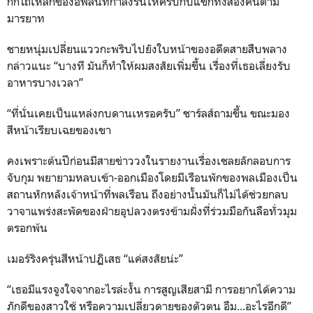
กกโถเหล็กของอีฟลีนที่กำลังรินให้ครบกับแขกทั้งสองคนตาม
มารยาท
ชายหนุ่มเปลี่ยนแววกะพริบไปยังใบหน้าของอดีตสายสืบพลาง
กล่าวแนะ “บางที มันก็ทำให้ผมสงสัยเพิ่มขึ้น เรื่องที่เธอเลี่ยงรับ
อาหารบางเวลา”
“ที่นั่นเคยเป็นแหล่งกบดานเหรอครับ” ชาร์ลส์ถามขึ้น ขณะมอง
สีหน้าเรียบเฉยของเขา
คงเพราะต้นปีก่อนมีสายข่าววงในรายงานเรื่องเชลยลักลอบการ
จับกุม พยายามหลบเข้า-ออกเมืองโดยมีเรือนพักของพลเมืองเป็น
สถานหักหลังเจ้าหน้าที่พลเรือน ถึงอย่างนั้นมันก็ไม่ได้ช่วยกลบ
วาจาแพร่งสะพัดของฝ่ายอุปลวงตรงข้ามฝั่งที่ร่วมมือกันลือทั่วมุม
ตรอกพ้น
เมอร์ริงครุ่นสีหน้าปฏิเสธ “แค่สงสัยน่ะ”
“เธอมีแรงจูงใจจากอะไรล่ะงั้น การสูญเสียสามี การอยากได้ความ
ภักดีของสาวใช้ หรือความเปลี่ยวดายของตัวตน อืม...อะไรอีกดี”