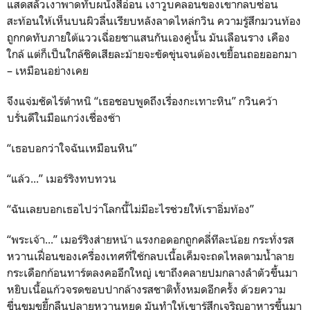
แสดสลัวเงาพาดทับผนังสีอ่อน เงาวูบคลอนของเขากลบซ่อน
สะท้อนให้เห็นบนผิวลื่นเรียบหลังลาดไหล่กวิน ความรู้สึกมวนท้อง
ถูกกดทับภายใต้แววเฉื่อยชาแสนกันเองคู่นั้น มันเลือนราง เคือง
ใกล้ แต่ก็เป็นใกล้ชิดเสียละม้ายจะขัดขุ่นจนต้องเขยื้อนถอยออกมา
– เหมือนอย่างเคย
จึงแจ่มชัดไร้ตำหนิ “เธอชอบพูดถึงเรื่องกะเทาะหิน” กวินคว้า
บรั่นดีในมือแกว่งเชื่องช้า
“เธอบอกว่าใจฉันเหมือนหิน”
“แล้ว...” เมอร์ริงทบทวน
“ฉันเลยบอกเธอไปว่าโลกนี้ไม่มีอะไรช่วยให้เราอิ่มท้อง”
“พระเจ้า...” เมอร์ริงส่ายหน้า แรงกอดอกถูกคลี่ทีละน้อย กระทั่งรส
หวานเฝื่อนของเครื่องเทศที่ใช้กลบเนื้อเค็มจะถดไหลตามน้ำลาย
กระเดือกก้อนทาร์ตลงคออึกใหญ่ เขาถึงคลายปมกลางลำตัวขึ้นมา
หยิบเนื้อแก้วจรดขอบปากล้างรสชาติทั้งหมดอีกครั้ง ด้วยความ
ขื่นขมขยี้กลืนปลายหวานหยด มันทำให้เขารู้สึกเจริญอาหารขึ้นมา