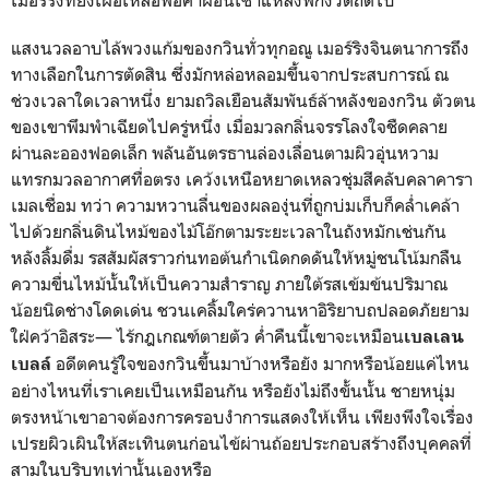
แสงนวลอาบไล้พวงแก้มของกวินทั่วทุกอณู เมอร์ริงจินตนาการถึง
ทางเลือกในการตัดสิน ซึ่งมักหล่อหลอมขึ้นจากประสบการณ์ ณ
ช่วงเวลาใดเวลาหนึ่ง ยามถวิลเยือนสัมพันธ์ล้าหลังของกวิน ตัวตน
ของเขาพึมพำเฉียดไปครู่หนึ่ง เมื่อมวลกลิ่นจรรโลงใจชืดคลาย
ผ่านละอองฟอดเล็ก พลันอันตรธานล่องเลื่อนตามผิวอุ่นหวาม
แทรกมวลอากาศทื่อตรง เคว้งเหนือหยาดเหลวชุ่มสีคลับคลาคารา
เมลเชื่อม ทว่า ความหวานลื่นของผลองุ่นที่ถูกบ่มเก็บก็คล่ำเคล้า
ไปด้วยกลิ่นดินไหม้ของไม้โอ๊กตามระยะเวลาในถังหมักเช่นกัน
หลังลิ้มดื่ม รสสัมผัสราวก่นทอต้นกำเนิดกดดันให้หมู่ชนโน้มกลืน
ความขื่นไหม้นั้นให้เป็นความสำราญ ภายใต้รสเข้มข้นปริมาณ
น้อยนิดช่างโดดเด่น ชวนเคลิ้มใคร่ควานหาอิริยาบถปลอดภัยยาม
ใฝ่คว้าอิสระ— ไร้กฎเกณฑ์ตายตัว ค่ำคืนนี้เขาจะเหมือน
เบลเลน
อดีตคนรู้ใจของกวินขึ้นมาบ้างหรือยัง มากหรือน้อยแค่ไหน
เบลล์
อย่างไหนที่เราเคยเป็นเหมือนกัน หรือยังไม่ถึงขั้นนั้น ชายหนุ่ม
ตรงหน้าเขาอาจต้องการครอบงำการแสดงให้เห็น เพียงพึงใจเรื่อง
เปรยผิวเผินให้สะเทินตนก่อนไข้ผ่านถ้อยประกอบสร้างถึงบุคคลที่
สามในบริบทเท่านั้นเองหรือ