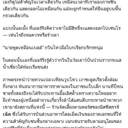
เองก็ดูไม่สำคัญในเวลาเดียวกัน เหมือนเวลาที่เรามองภาพชิ้น
เดียวกัน แสดงออกไม่เหมือนกัน แม้จะถูกกำหนดให้ยืนอยู่บนพื้น
กรวดเดียวกัน
แบบนั้นละมั้ง ที่เมอร์ริงคิดว่าเขาไม่มีสิทธิ์จะแสดงออกไปเช่นไร
— เช่นไรถึงพอควรหรือร้างลา
“นายพูดเหมือนเบลล์” กวินไหวมือโบกเรียกบริกรหนุ่ม
ในตอนนั้นเองที่เมอร์ริงรู้ตัวว่ากวินในวัยเยาว์ปั่นป่วนราวกระแส
น้ำเชี่ยวใต้ท้องเรือขนส่ง
ภาพตรงหน้าว่ายทวนเปลวเทียนวูบไหว เงาชะลูดเรียวตั้งล้อม
กึ่งกลาง พันธนาการอาหารราคาแพงในภาชนะใบเล็ก นานทีปีหน
ชายทั้งสองถึงจะได้รับประทานมื้อเลิศล้ำเพราะความโหยอยาก
ฝีเท้าของผู้เหนื่อยล้าจวนเกี่ยวรั้งลำไส้แสนตีบกระหายนำพาพวก
เขามายังสถานที่แห่งนี้ — ร้านจัดเลี้ยงตามคอร์สของมิสซิส
การ์
ซึ่งได้รับการปันส่วนอาหารโดยเม็ดเงินของภาคเอกชนที่ให้
เน็ต
ความสำคัญกับชนชั้นกลางเฉพาะ เฉกเช่นรายรับตามอนุโลมของ
เมอร์ริงที่ยังเผื่อเหลือพอค่าผ่อนเช่าแหล่งพักงวดถัดไป