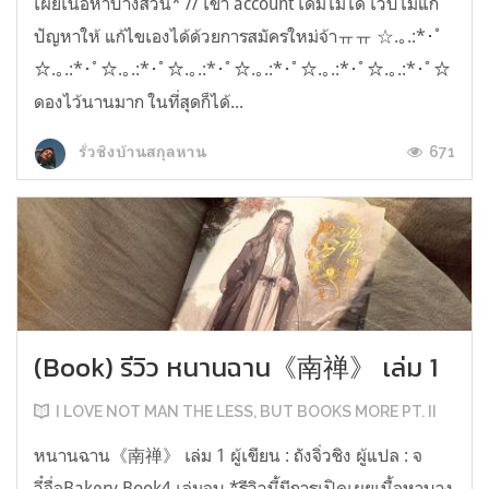
เผยเนื้อหาบางส่วน* // เข้า account เดิมไม่ได้ เว็บไม่แก้
ปัญหาให้ แก้ไขเองได้ด้วยการสมัครใหม่จ้าㅠㅠ ☆.｡.:*･ﾟ
☆.｡.:*･ﾟ☆.｡.:*･ﾟ☆.｡.:*･ﾟ☆.｡.:*･ﾟ☆.｡.:*･ﾟ☆.｡.:*･ﾟ☆
ดองไว้นานมาก ในที่สุดก็ได้...
671
รั่วชิงบ้านสกุลหาน
(Book) รีวิว หนานฉาน《南禅》 เล่ม 1
I LOVE NOT MAN THE LESS, BUT BOOKS MORE PT. II
หนานฉาน《南禅》 เล่ม 1 ผู้เขียน : ถังจิ่วชิง ผู้แปล : จ
วี๋จื่อBakery Book4 เล่มจบ *รีวิวนี้มีการเปิดเผยเนื้อหาบาง