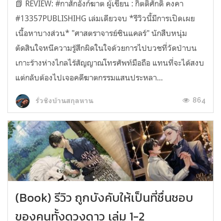
📗 REVIEW: #กาสักอังก์ฆาต ผู้เขียน : กิตติศักดิ์ คงคา
#13357PUBLISHIHG เล่มเดียวจบ *รีวิวนี้มีการเปิดเผย
เนื้อหาบางส่วน* "ศาสตราจารย์ซินแคลร์" นักสืบหนุ่ม
ตัดสินใจหนีความรู้สึกผิดในใจด้วยการไปบวชที่วัดป่าบน
เกาะร้างห่างไกลไร้สัญญาณโทรศัพท์มือถือ แทนที่จะได้สงบ
แต่กลับต้องไปเจอคดีฆาตกรรมแสนประหลา...
864
รั่วชิงบ้านสกุลหาน
(Book) รีวิว ถูกบังคับให้เป็นที่ชื่นชอบ
ของคนทั้งดวงดาว เล่ม 1-2