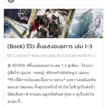
(Book) รีวิว สิ้นแสงอนธการ เล่ม 1-3
I LOVE NOT MAN THE LESS, BUT BOOKS MORE PT. II
📗 REVIEW: #สิ้นแสงอนธการ เล่ม 1-3 ผู้เขียน : โร่วเปา
ปู้ชือโร่ว ผู้แปล : กอหญ้า #RosePublishing 6 เล่มจบ .
*รีวิวนี้มีการเปิดเผยเนื้อหาบางส่วน* ฉงหวาเคยมีแม่ทัพ
อ่อนเยาว์สองคน ทั้งคู่ประหนึ่งน้ำกับไฟ โม่ซี ผู้เป็นดั่งน้ำ
นิสัยเย็นชา สำรวมตน อยู่เหนือกิเลส กู้หมาง ผู้เป็นดั่งไฟ
อบอุ่น ยิ้...