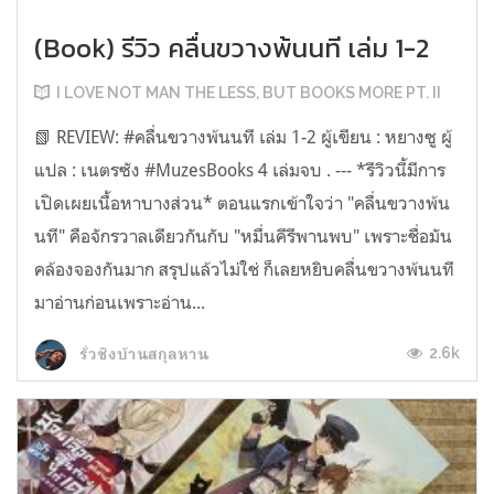
(Book) รีวิว คลื่นขวางพ้นนที เล่ม 1-2
I LOVE NOT MAN THE LESS, BUT BOOKS MORE PT. II
📗 REVIEW: #คลื่นขวางพ้นนที เล่ม 1-2 ผู้เขียน : หยางซู ผู้
แปล : เนตรซัง #MuzesBooks 4 เล่มจบ . --- *รีวิวนี้มีการ
เปิดเผยเนื้อหาบางส่วน* ตอนแรกเข้าใจว่า "คลื่นขวางพ้น
นที" คือจักรวาลเดียวกันกับ "หมื่นคีรีพานพบ" เพราะชื่อมัน
คล้องจองกันมาก สรุปแล้วไม่ใช่ ก็เลยหยิบคลื่นขวางพ้นนที
มาอ่านก่อนเพราะอ่าน...
2.6k
รั่วชิงบ้านสกุลหาน