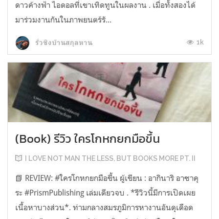
ดาวค้างฟ้า ไอดอลที่เขาเทิดทูนในผลงาน . เมื่อทั้งสองได้
มาร่วมงานกันในภาพยนตร์รั...
1k
รั่วชิงบ้านสกุลหาน
(Book) รีวิว ใครโกหกยกมือขึ้น
I LOVE NOT MAN THE LESS, BUT BOOKS MORE PT. II
📗 REVIEW: #ใครโกหกยกมือขึ้น ผู้เขียน : อากินาริ อาซาคุ
ระ #PrismPublishing เล่มเดียวจบ . *รีวิวนี้มีการเปิดเผย
เนื้อหาบางส่วน*. ท่ามกลางสมรภูมิการหางานอันดุเดือด