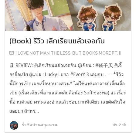
(Book) รีวิว เลิกเรียนแล้วเจอกัน
I LOVE NOT MAN THE LESS, BUT BOOKS MORE PT. II
📗 REVIEW: #เลิกเรียนแล้วเจอกัน ผู้เขียน : #酱子贝 #เจี้
ยงจื่อเป้ย ผู้แปล : Lucky Luna #EverY 3 เล่มจบ . --- *รีวิว
นี้มีการเปิดเผยเนื้อหาบางส่วน* ไม่ใช่แฟนอาจารย์เจี้ยงจื่อ
เป้ย (เรื่องเดียวที่อ่านแล้วคลิกคือน้อง Soft ของพ่อ) แต่เรื่อง
นี้อ่านตัวอย่างทดลองอ่านแล้วชอบมากทีเดียว เลยตัดสินใจ
สอยมา สำหร...
2.1k
รั่วชิงบ้านสกุลหาน