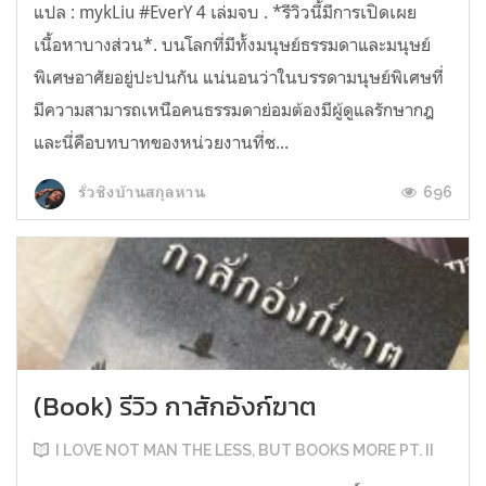
แปล : mykLiu #EverY 4 เล่มจบ . *รีวิวนี้มีการเปิดเผย
เนื้อหาบางส่วน*. บนโลกที่มีทั้งมนุษย์ธรรมดาและมนุษย์
พิเศษอาศัยอยู่ปะปนกัน แน่นอนว่าในบรรดามนุษย์พิเศษที่
มีความสามารถเหนือคนธรรมดาย่อมต้องมีผู้ดูแลรักษากฎ
และนี่คือบทบาทของหน่วยงานที่ช...
696
รั่วชิงบ้านสกุลหาน
(Book) รีวิว กาสักอังก์ฆาต
I LOVE NOT MAN THE LESS, BUT BOOKS MORE PT. II