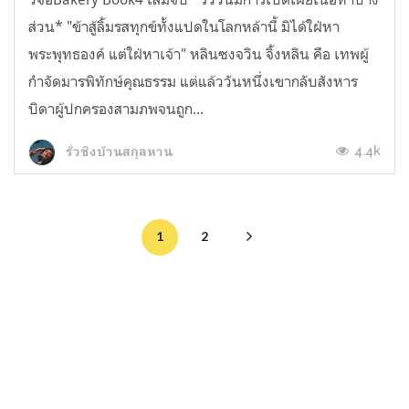
ส่วน* "ข้าสู้ลิ้มรสทุกข์ทั้งแปดในโลกหล้านี้ มิได้ใฝ่หา
พระพุทธองค์ แต่ใฝ่หาเจ้า" หลินซงจวิน จิ้งหลิน คือ เทพผู้
กำจัดมารพิทักษ์คุณธรรม แต่แล้ววันหนึ่งเขากลับสังหาร
บิดาผู้ปกครองสามภพจนถูก...
4.4k
รั่วชิงบ้านสกุลหาน
1
2