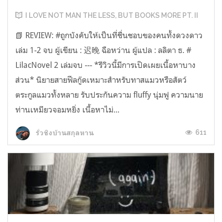
I LOVE NOT MAN THE LESS, BUT BOOKS MORE PT. II
📗 REVIEW: #ถูกบังคับให้เป็นที่ชื่นชอบของคนทั้งดวงดาว
เล่ม 1-2 จบ ผู้เขียน : 迟晚 ฉือหว่าน ผู้แปล : ลลิตา ธ. #
LilacNovel 2 เล่มจบ --- *รีวิวนี้มีการเปิดเผยเนื้อหาบาง
ส่วน* นิยายสายฟีลกู๊ดเหมาะสำหรับทาสแมวหรือสัตว์
ตระกูลแมวทั้งหลาย รับประกันความ fluffy นุ่มฟู ความนาย
ท่านเหมียวจอมหยิ่ง เนื้อหาไม่...
611
รั่วชิงบ้านสกุลหาน