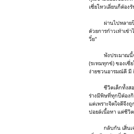
เซี่ยโหวเลี่ยนก็ต้อ
ผ่านไปหลายปี เซี่
ด้วยการก้าวเท้าเข้าไป
วี๋ย"
ฟังประมาณนี้จะเข้าใ
(ระทมทุกข์) ของเซี่
ง่ายชวนอารมณ์ดี มี 
ชีวิตเด็กทั้งสองน่
ร่างมีพิษที่ทุกปีต้อ
แต่เพราะจิตใจดีจึง
ปอยล์เนื้อหา แต่ชีวิ
กลับกัน เสิ่นเจวี๋