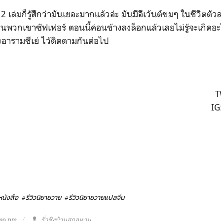
มก็รู้สึกว่ามันเยอะมากแล้วอ่ะ มันมีอีเว้นต์ขมๆ ในชีวิตตั
ห็นพวกเขาซัฟเฟอร์ ตอนนี้ค่อนข้างลงล็อกแล้วเลยไม่รู้จะเกิดอะ
อารามชีเย่ ไว้ติตตามกันต่อไป
T
IG
หนังสือ
#รีวิวนิยายวาย
#รีวิวนิยายวายแปลจีน
:39 pm
รั่วชิงบ้านสกุลหาน