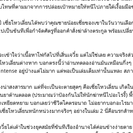
งรับโทษที่ตามมาจากการปล่อยเป้าหมายให้หนีไปภายใต้เงื้อมมือ
ยโหวเลี่ยนได้พบว่าคุณชายน้อยเซี่ยของเขาในวันวานเลือก
เป็นขันทีเพื่อกำจัดศัตรูที่ออกคำสั่งฆ่าล้างตระกูล พร้อมเปลี่ยน
จว่าเนื้อหาโฟกัสไปที่เสิ่นเจวี๋ย แต่ไม่ใช่เลย ความจริงส่
ยโหวเลี่ยนต่างหาก บอกตรงนี้ว่าอ่านทดลองอ่านมันเหมือนกึ่งๆ 
intense อยู่บ้างแต่ไม่มาก แต่พอเป็นเล่มเต็มเท่านั้นแหละ สภ
าสงสารมาก แต่ที่จะเป็นจะตายสุดๆ คือเซี่ยโหวเลี่ยน เกิดในห
งกินยาต้านตลอด (ประมาณว่าป้องกันไม่ให้นักฆ่าหนีไปอะไรงี้) พื
ถูกเหยียดหยาม บอกเลยว่าชีวิตโคตรอนาถ ไม่อยากบอกอะไรมาก
ตเซี่ยโหวเลี่ยนหนักหน่วงมากจริงๆ อย่างในเล่ม 2 นี่คือนรกสำห
ยไต่เต้าในช่วงยุคสมัยที่ขันทีเรืองอำนาจได้ค่อนข้างง่ายดาย