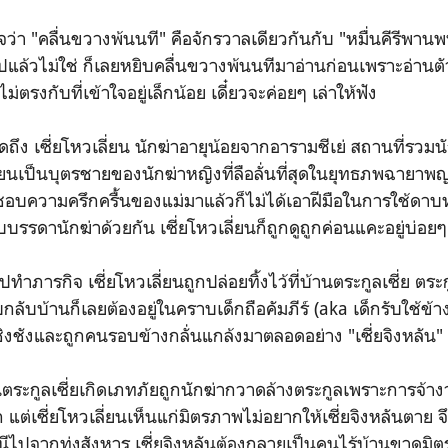
ลื่นขวางพ้นนที" คือจักรวาลเดียวกันกับ "หมื่นคีรีพานพบ
ปแล้วไม่ใช่ ก็เลยหยิบคลื่นขวางพ้นนทีมาอ่านก่อนเพราะอ่าน
่ตรงกับที่เข้าใจอยู่เล็กน้อย เดี๋ยวจะค่อยๆ เล่าให้ฟัง
ง เซี่ยโหวเลี่ยน นักฆ่าอายุน้อยจากอารามชีเย่ สถานที่รวมนั
ี่ยนเป็นบุตรชายของนักฆ่าหญิงที่ลือลั่นที่สุดในยุทธภพฉายาพญ
ชอบความครึกครื้นของแม่มาแล้วก็ไม่ได้เอาฝีมือในการใช้ดาบห
บรรดานักฆ่าด้วยกัน เซี่ยโหวเลี่ยนก็ถูกดูถูกค่อนแคะอยู่บ่อยๆ ต
รกิจ เซี่ยโหวเลี่ยนถูกปล่อยทิ้งไว้ที่บ้านตระกูลเซี่ย ตระก
บกลับบ้านก็เลยต้องอยู่ในคราบเด็กถือคัมภีร์ (aka เด็กรับใช้ข
ดาชิงชังและถูกคนรอบข้างกลั่นแกล้งมาตลอดอย่าง "เซี่ยจิงหลัน"
กูลเซี่ยเกิดเภทภัยถูกนักฆ่ากวาดล้างตระกูลเพราะการจ้าง
 แต่เซี่ยโหวเลี่ยนเห็นแก่มิตรภาพไม่อยากให้เซี่ยจิงหลันตาย
นีไปจากทุ่งสังหาร เซี่ยจิงหลันต้องกลายเป็นคนไร้บ้านขาดมิตร