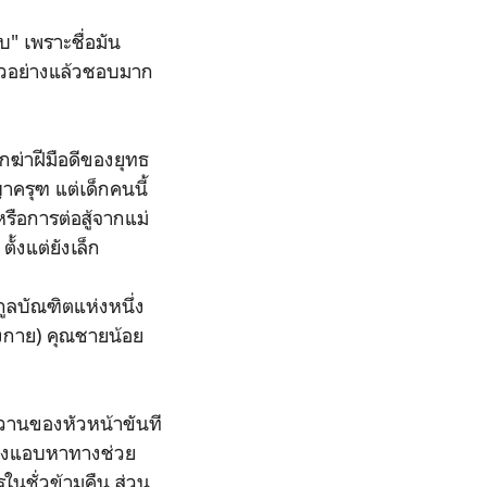
" เพราะชื่อมัน
ตัวอย่างแล้วชอบมาก
กฆ่าฝีมือดีของยุทธ
าครุฑ แต่เด็กคนนี้
รือการต่อสู้จากแม่
ั้งแต่ยังเล็ก
ูลบัณฑิตแห่งหนึ่ง
้างกาย) คุณชายน้อย
วานของหัวหน้าขันที
 จึงแอบหาทางช่วย
ในชั่วข้ามคืน ส่วน