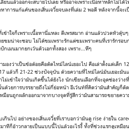
หวเลี่ยนแล้วออกจะสบายไปเลย หรืออาจเพราะเนื้อหาหลักไม่ได้โ
้อหาการแก้แค้นของเสิ่นเจวี๋ยจบลงที่เล่ม 2 พอดี หลังจากนี้จะเป็
ว
าใจก็เพราะเนื้อหานี่แหละ ดีเพรสมาก อ่านแล้วปวดหัวตุ้บ
 สายขมน่าจะชอบ ไม่ได้ขมเพราะรักแต่ขมเพราะคนที่เรารักร
ย่าปักเมนมากยกเว้นตัวเอกทั้งสอง เพราะ...หึๆ
งว่าเป็นข้อด้อยคือตัดไทม์ไลน์เยอะไป คือเล่าตั้งแต่เด็ก 12
 แล้วก็ 21-22 ช่วงปัจจุบัน ด้วยความที่ไทม์ไลน์มันเยอะมันเล
ม่เข้าใจว่ามันเกิดขึ้นได้ยังไง นักเขียนเลือกที่จะอุดช่องว่าง
ั้นด้วยการบรรยายถึงไม่กี่ย่อหน้า อีเว้นท์ที่คิดว่ามันสำคัญก็ต
เหมือนถูกผลักออกมาจากบางจุดที่รู้สึกว่ามันสามารถขยายความ
 อย่างของเสิ่นเจวี๋ยที่เราบอกว่ามันดู rise ง่ายใน career
มาทีก็อ้าวกลายเป็นแบบนี้ไปแล้วอะไรงี้ ทั้งที่ช่วงแรกดูเหมือนเ