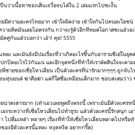
นว่าเนื้อหาของเสิ่นเจวี๋ยจบได้ใน 2 เล่มแรกไปซะงั้น
ความละครไทยมาก เข้าใจผิดง่าย เข้าใจกันไปคนละโยชน์ 
ร ความคิดมันเลยไม่ตรงกัน กว่าจะรู้ตัวอีกทีหมดโอกาสซะแล้ว
ัดคู่กันแล้วบอกว่า เอ้า! คุย! 5555
และมันยังมีปมเรื่องที่ว่าเกิดอะไรขึ้นกับอารามชีเย่ในยุคสม
ิดอะไรไว้กันแน่ และอีกจุดหนึ่งที่ทำให้เราตัดสินใจจะตามต่อ (ท
ือพี่ชายของเซี่ยโหวเลี่ยน เป็นตัวละครที่น่ารักมากๆๆๆ ถูกจับไ
มือนหุ่นยนต์ ฆ่าคือฆ่า แต่ก็ใสซื่อเหมือนเด็กมาก ชอบสะสมว่าว
าสงสารมาก (เท้าเอวเลยพูดถึงตรงนี้ เพราะมันมีตัวละครหนึ่ง
เองระหว่างที่เซี่ยโหวเลี่ยนไปทำธุระ แล้วตัวละครนี้รักสนุก เ
ไปดื่มเหล้า หลายๆ เรื่องที่ทำให้เซี่ยโหวเลี่ยนพลาดไปหรือทำให
ของอีตัวละครนี้แหละ หงุดหงิด อยากกรี๊ด)