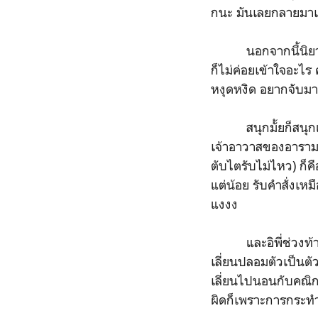
กนะ มันเลยกลายมาเป็
นอกจากนี้นิยายมี
ก็ไม่ค่อยเข้าใจอะไ
หงุดหงิด อยากจับมาม
สนุกมั้ยก็สนุกแหละ 
เจ้าอาวาสของอารามปกป
ตับไตรับไม่ไหว) ก็ค
แต่น้อย รับคำสั่งเห
แงงง
และอิพี่ช่วงท้ายน่
เลี่ยนปลอมตัวเป็นตัว
เลี่ยนไปนอนกับคณิกา 
ผิดก็เพราะการกระทำ