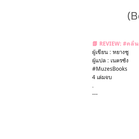
(B
📗 REVIEW: #คลื่น
ผู้เขียน : หยางซู
ผู้แปล : เนตรซัง
#MuzesBooks
4 เล่มจบ
.
---