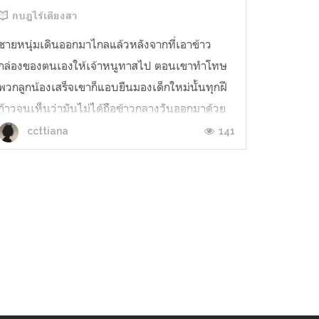
กบฏไร้เดียงสา
ชายหนุ่มเดินออกมาไกลแล้วหลังจากที่เอาข้าว
กล่องของตนเองให้เจ้าหนูทาสไป ตอนเขาทำโทษ
พวกลูกน้องเสร็จเขาก็แอบยืนมองเด็กใหม่นั้นทุกฝี
ก้าวจนเห็นว่ามันไม่ได้ถือข้าวกลางวันออกมาด้วย
นั้นหมายความว่าข้าวกลางวันหมดพอดีตอนมี
141
ccttiana
เหตุการณ์ชุลมุน พักหลังมานี้ข้าวที่โรงอาหารหมด
ไวผิดปกติ สงสัยเขาต้องตรวจสอบเสียหน่อยแล้ว
ว...