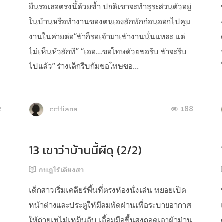
ยืนรอเธอตรงนี้ด้วยซ้ำ ปกติเขาจะทำธุระส่วนตัวอยู่
ในบ้านหรือทำงานของตนเองสักพักก่อนออกไปคุม
งานในค่ายต่อ“ข้าก็รอเจ้ามาเข้างานนั่นแหละ แต่
ล
ไม่เห็นหัวสักที” “เออ…ขอโทษด้วยขอรับ ข้าจะรีบ
ไปแล้ว” ร่างเล็กรีบก้มขอโทษขอ...
2
188
ccttiana
13 เขาว่าบ้านนี้ผีดุ (2/2)
กบฏไร้เดียงสา
เด็กสาวเริ่มเคลียร์พื้นที่ตรงห้องนั่งเล่น ทยอยเปิด
หน้าต่างและประตูให้มีลมพัดผ่านเพื่อระบายอากาศ
ให้ถ่ายเทไม่เหม็นอับ เอื้อมมือขึ้นสูงถอดเอาผ้าม่าน