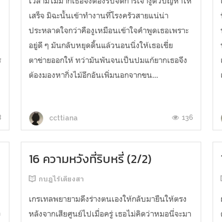
เวลามีไม่มากเธอจึงต้องรีบจัดการเจ้างูตัวปัญหาให้
เสร็จ มิฉะนั้นเข้าทำงานที่โรงครัวสายแน่น่า
ประหลาดใจกว่าคืองูเหมือนเข้าใจคำพูดเธอเพราะ
อยู่ดี ๆ มันกลับหยุดดิ้นแล้วนอนนิ่งให้เธอเขี่ย
ร
ตาข่ายออกให้ ทว่ามันพันจนเป็นปมแก้ยากเธอจึง
ต้องมองหากิ่งไม้อีกอันเพิ่มนอกจากขน...
8
136
ccttiana
16 ความหวังที่ริบหรี่ (2/2)
กบฏไร้เดียงสา
เกรเทลพยายามดึงร่างตนเองให้กลับมายืนให้ตรง
ง
หลังจากเสียศูนย์ไปเมื่อครู่ เธอไม่คิดว่าหมอนี่จะมา