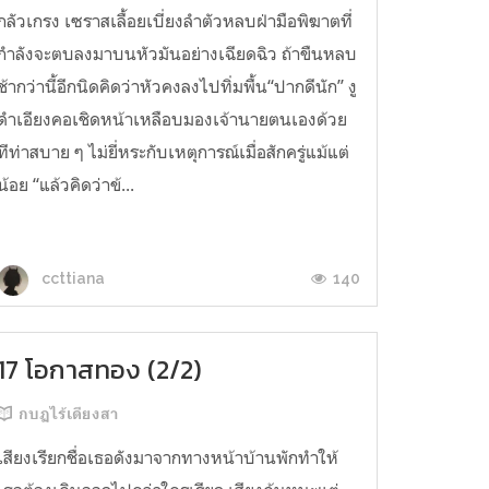
กลัวเกรง เซราสเลื้อยเบี่ยงลำตัวหลบฝ่ามือพิฆาตที่
กำลังจะตบลงมาบนหัวมันอย่างเฉียดฉิว ถ้าขืนหลบ
ช้ากว่านี้อีกนิดคิดว่าหัวคงลงไปทิ่มพื้น“ปากดีนัก” งู
ดำเอียงคอเชิดหน้าเหลือบมองเจ้านายตนเองด้วย
ทีท่าสบาย ๆ ไม่ยี่หระกับเหตุการณ์เมื่อสักครู่แม้แต่
น้อย “แล้วคิดว่าข้...
140
ccttiana
17 โอกาสทอง (2/2)
กบฏไร้เดียงสา
เสียงเรียกชื่อเธอดังมาจากทางหน้าบ้านพักทำให้