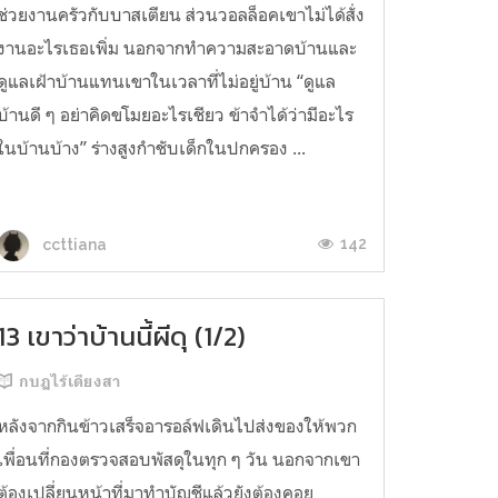
ช่วยงานครัวกับบาสเตียน ส่วนวอลล็อคเขาไม่ได้สั่ง
งานอะไรเธอเพิ่ม นอกจากทำความสะอาดบ้านและ
ดูแลเฝ้าบ้านแทนเขาในเวลาที่ไม่อยู่บ้าน “ดูแล
บ้านดี ๆ อย่าคิดขโมยอะไรเชียว ข้าจำได้ว่ามีอะไร
ในบ้านบ้าง” ร่างสูงกำชับเด็กในปกครอง ...
142
ccttiana
13 เขาว่าบ้านนี้ผีดุ (1/2)
กบฏไร้เดียงสา
หลังจากกินข้าวเสร็จอารอล์ฟเดินไปส่งของให้พวก
เพื่อนที่กองตรวจสอบพัสดุในทุก ๆ วัน นอกจากเขา
ต้องเปลี่ยนหน้าที่มาทำบัญชีแล้วยังต้องคอย