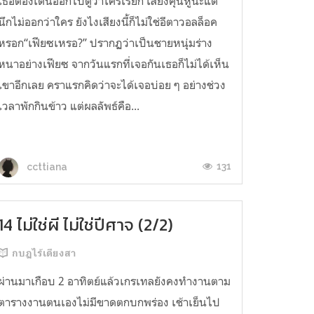
เธอต้องเดินออกไปดูว่าใครเรียก เสียงคุ้นหูนะแต่
นึกไม่ออกว่าใคร ยังไงเสียงนี้ก็ไม่ใช่อีตาวอลล็อค
หรอก“เฟียซเหรอ?” ปรากฏว่าเป็นชายหนุ่มร่าง
หนาอย่างเฟียซ จากวันแรกที่เจอกันเธอก็ไม่ได้เห็น
เขาอีกเลย คราแรกคิดว่าจะได้เจอบ่อย ๆ อย่างช่วง
เวลาพักกินข้าว แต่ผลลัพธ์คือ...
131
ccttiana
14 ไม่ใช่ผี ไม่ใช่ปีศาจ (2/2)
กบฏไร้เดียงสา
ผ่านมาเกือบ 2 อาทิตย์แล้วเกรเทลยังคงทำงานตาม
ตารางงานตนเองไม่มีขาดตกบกพร่อง เช้าเย็นไป