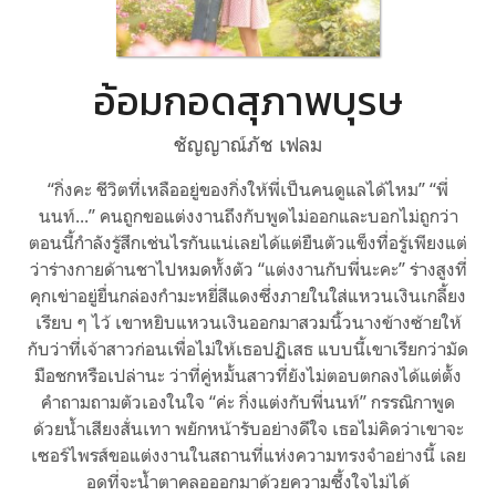
อ้อมกอดสุภาพบุรษ
ชัญญาณ์ภัช เฟลม
“กิ่งคะ ชีวิตที่เหลืออยู่ของกิ่งให้พี่เป็นคนดูแลได้ไหม” “พี่
นนท์...” คนถูกขอแต่งงานถึงกับพูดไม่ออกและบอกไม่ถูกว่า
ตอนนี้กำลังรู้สึกเช่นไรกันแน่เลยได้แต่ยืนตัวแข็งทื่อรู้เพียงแต่
ว่าร่างกายด้านชาไปหมดทั้งตัว “แต่งงานกับพี่นะคะ” ร่างสูงที่
คุกเข่าอยู่ยื่นกล่องกำมะหยี่สีแดงซึ่งภายในใส่แหวนเงินเกลี้ยง
เรียบ ๆ ไว้ เขาหยิบแหวนเงินออกมาสวมนิ้วนางข้างซ้ายให้
กับว่าที่เจ้าสาวก่อนเพื่อไม่ให้เธอปฏิเสธ แบบนี้เขาเรียกว่ามัด
มือชกหรือเปล่านะ ว่าที่คู่หมั้นสาวที่ยังไม่ตอบตกลงได้แต่ตั้ง
คำถามถามตัวเองในใจ “ค่ะ กิ่งแต่งกับพี่นนท์” กรรณิกาพูด
ด้วยน้ำเสียงสั่นเทา พยักหน้ารับอย่างดีใจ เธอไม่คิดว่าเขาจะ
เซอร์ไพรส์ขอแต่งงานในสถานที่แห่งความทรงจำอย่างนี้ เลย
อดที่จะน้ำตาคลอออกมาด้วยความซึ้งใจไม่ได้