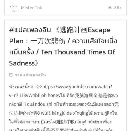
884
Mister Tok
#แปลเพลงจีน 《逃跑计画Escape
Plan：一万次悲伤 / ความเสียใจหนึ่ง
หมื่นครั้ง / Ten Thousand Times Of
Sadness》
รวมแปลเพลงจีน
ฟังเพลงนี้กด =>>https://www.youtube.com/watch?
v=r7iLI8vW4bE oh honeyโอ้ ที่รัก我脑海里全都是你wǒ
nǎohǎi lǐ quándōu shì nǐในหัวสมองของฉันมีแต่เธอoh无
法抗拒的心情ó wúfǎ kàngjù de xīnqíngโอ้ ความรู้สึกใน
ใจที่ไม่สามารถปฏิเสธได้难以呼吸nányǐ hūxīยากที่จะ
หายใจtonightคืนนี้是否又要错过一个夜晚shìfǒu yòu