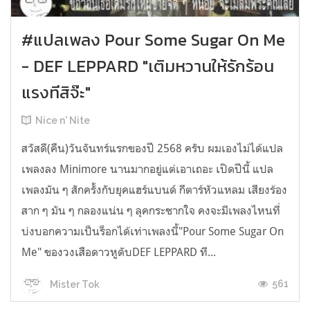
#แปลเพลง Pour Some Sugar On Me
- DEF LEPPARD "เติมหวานให้รักร้อน
แรงทีสิจ๊ะ"
Nice n' Nite
สวัสดี(คืน)วันจันทร์แรกของปี 2568 ครับ ผมเองไม่ได้แปล
เพลงลง Minimore นานมากอยู่แต่เอาเถอะ เปิดปีนี้ แปล
เพลงมัน ๆ สักครั้งกับยุคแฮร์แบนด์ กีตาร์หัวแหลม เสียงร้อง
สาก ๆ มัน ๆ กลองแน่น ๆ ลุคกระชากใจ คงจะมีเพลงไหนที่
บ่งบอกความเป็นร็อกได้เท่าเพลงนี้"Pour Some Sugar On
Me" ของวงเสือดาวหูดับDEF LEPPARD ที...
561
Mister Tok