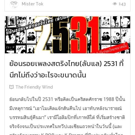
143
Mister Tok
ย้อนรอยเพลงสตริงไทย(ลับแล) 2531 ที่
นึกไม่ถึงว่าอะไรจะขนาดนั้น
The Friendly Wind
ย้อนกลับไปในปี 2531 หรือคิดเป็นคริสตศักราช 1988 ปีนั้น
มีเหตุการณ์ “เอาไมเคิลแจ๊กสันคืนไป เอาทับหลังนารายณ์
บรรทมสินธุ์คืนมา” เรามีโอลิมปิกที่เกาหลีใต้ ที่เริ่มสร้างชาติ
จริงจังจนเป็นประเทศในทวีปเอเชียแถวหน้าในวันนี้ (และ