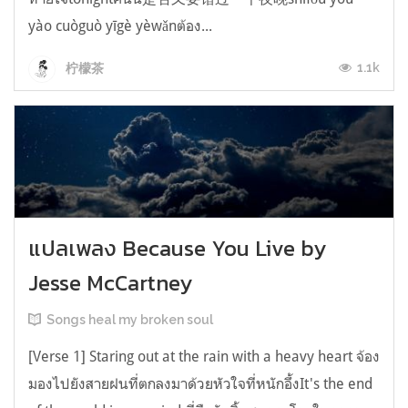
yào cuòguò yīgè yèwǎnต้อง...
1.1k
柠檬茶
แปลเพลง Because You Live by
Jesse McCartney
Songs heal my broken soul
[Verse 1] Staring out at the rain with a heavy heart จ้อง
มองไปยังสายฝนที่ตกลงมาด้วยหัวใจที่หนักอึ้งIt's the end