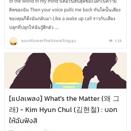
of the world in my mind นี่คือวันสิ้นสุดของโลกในความ
คิดของฉัน Then your voice pulls me back ทันใดนั้นเสียง
ของคุณก็ดึงฉันกลับมา Like a wake up call ราวกับเสียง
ปลุกที่ปลุกให้ฉันรู้สึกตัว ...
1.1k
asunflowerthatiswaiting4u
[แปลเพลง] What's the Matter (왜 그
래) - Kim Hyun Chul (김현철) : บอก
ให้ฉันฟังสิ