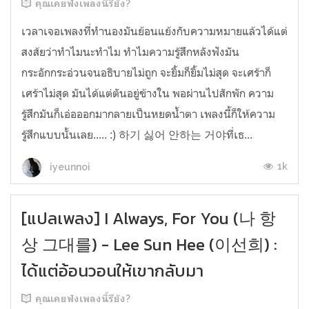
คุณเคยฟังเพลงนี้รึยัง?
เวลาเจอเพลงที่ทำนองมันย้อนแย้งกับความหมายแล้วได้แต่
สงส้ยว่าทำไมนะทำไม ทำไมความรู้สึกหลังฟังมัน
กระอักกระอ่วนจนอธิบายไม่ถูก จะยิ้มก็ยิ้มไม่สุด จะเศร้าก็
เศร้าไม่สุด มันได้แต่ตันอยู่ข้างใน พอผ่านไปสักพัก ความ
รู้สึกมันก็เอ่อออกมากลายเป็นหยดน้ำตา เพลงนี้ก็ให้ความ
รู้สึกแบบนั้นเลย..... :) 하기 싫어 안하는 거야ที่เธ...
1k
iyeunnoi
[แปลเพลง] I Always, For You (나 항
상 그대를) - Lee Sun Hee (이선희) :
ได้แต่อ้อนวอนให้เขากลับมา
คุณเคยฟังเพลงนี้รึยัง?