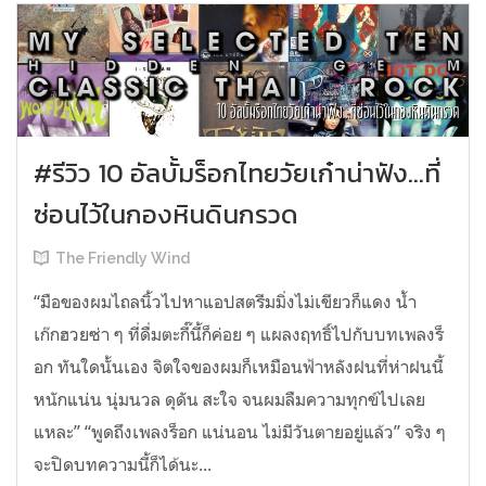
#รีวิว 10 อัลบั้มร็อกไทยวัยเก๋าน่าฟัง...ที่
ซ่อนไว้ในกองหินดินกรวด
The Friendly Wind
“มือของผมไถลนิ้วไปหาแอปสตรีมมิ่งไม่เขียวก็แดง น้ำ
เก๊กฮวยซ่า ๆ ที่ดื่มตะกี๊นี้ก็ค่อย ๆ แผลงฤทธิ์ไปกับบทเพลงร็
อก ทันใดนั้นเอง จิตใจของผมก็เหมือนฟ้าหลังฝนที่ห่าฝนนี้
หนักแน่น นุ่มนวล ดุดัน สะใจ จนผมลืมความทุกข์ไปเลย
แหละ” “พูดถึงเพลงร็อก แน่นอน ไม่มีวันตายอยู่แล้ว” จริง ๆ
จะปิดบทความนี้ก็ได้นะ...