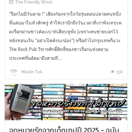
The Friendly Wind
"ร็อกไม่มีวันตาย !" เสียงก้องจากใจวัยรุ่นตอนปลายคนหนึ่ง
ที่แล่นมาในหัวสักครู่ ทำให้เรานึกถึงวันเวลาที่เราฟังเทปเพ
ลงร็อกผ่านซาวด์อะเบาท์เสียบหูฟัง (เพราะคนขายบอกไว้
หลังทอนเงิน "อย่าเปิดดังนะน้อง") หรือถ้าไปกรุงเทพก็แวะ
The Rock Pub วิหารศักดิ์สิทธิ์ของชาวร็อกแห่งสยาม
ประเทศที่ผลัดมาถึงสามที...
531
Mister Tok
จดหมายรักจากเด็กเทปปี 2025 - ฉบับ