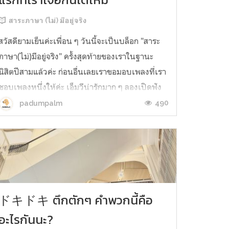
สาระภาษา (ไม่) มีอยู่จริง
สวัสดียามเย็นค่ะเพื่อน ๆ วันนี้จะเป็นบล็อก "สาระ
ภาษา(ไม่)มีอยู่จริง" ครั้งสุดท้ายของเราในฐานะ
นิสิตปีสามแล้วค่ะ ก่อนอื่นเลยเราขอมอบเพลงที่เรา
ชอบเพลงหนึ่งให้ค่ะ เอ็มวีน่ารักมาก ๆ ลองเปิดฟัง
ไปพร้อมกับอ่านเรื่องราวของเรากันนะ❤️ ถึงจะเป็น
490
padumpalm
บล็อกสุดท้ายของซีรีส์นี้แต่วันนี้ก็ไม่มีสาระอะไรมาก
หรอกค่ะ //...
ドキドキ ตึกตักๆ คำพวกนี้คือ
อะไรกันนะ?