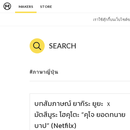
MAKERS
STORE
เราใช้คุ๊กกี้บนเว็บไซ
SEARCH
#ภาษาญี่ปุ่น
บทสัมภาษณ์ ยากิระ ยูยะ ｘ
มัตสึมูระ โฮคุโตะ “คุโจ ยอดทนาย
บาป” (Netfilx)