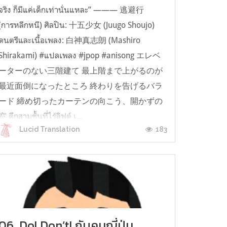
จริง ก็มีแค่เด็กเท่านั่นแหละ” ——— 逃避行
(การหลีกหนี) ศิลปิน: 十五少女 (Juugo Shoujo)
ดนตรีและเนื้อเพลง: 白神真志朗 (Mashiro
Shirakami) #แปลเพลง #jpop #anisong エレベ
ーターのない三階建て 最上階まで上がるのが
最近面倒になったところ 終わりを告げるバラ
ード 締め切ったカーテンの向こう、開かずの
窓 ตึกสามชั้นที่ไร้ลิฟต์ เ...
183
Lucid Translation
06. Do! Don’t! กับคนญี่ปุ่น