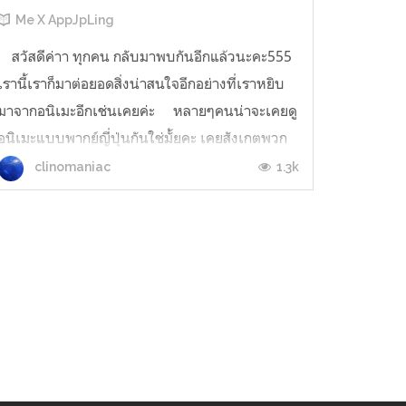
Me X AppJpLing
สวัสดีค่าา ทุกคน กลับมาพบกันอีกแล้วนะคะ555
เรานี้เราก็มาต่อยอดสิ่งน่าสนใจอีกอย่างที่เราหยิบ
มาจากอนิเมะอีกเช่นเคยค่ะ หลายๆคนน่าจะเคยดู
อนิเมะแบบพากย์ญี่ปุ่นกันใช่มั้ยคะ เคยสังเกตพวก
คำที่เหมือนเสียงแปลกๆ ดูเหมือนไม่ใช่คำศัพท์
1.3k
clinomaniac
ทั่วไปมั้ยคะ? เช่น ワクワク (ตื้นเต้น) 、ドキ
ドキ (ใจเต้น เขิน) 、ふわふわ (นุ่มฟู) ...