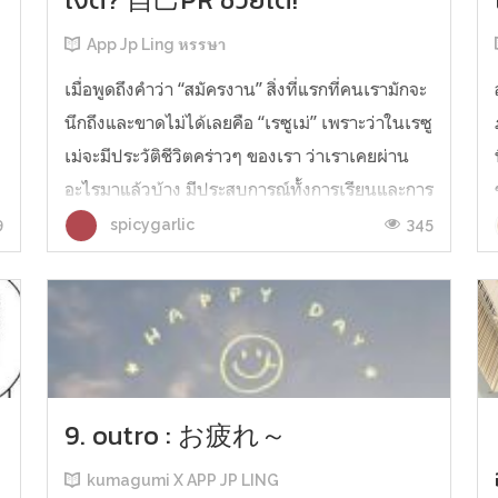
App Jp Ling หรรษา
เมื่อพูดถึงคำว่า “สมัครงาน” สิ่งที่แรกที่คนเรามักจะ
นึกถึงและขาดไม่ได้เลยคือ “เรซูเม่” เพราะว่าในเรซู
เม่จะมีประวัติชีวิตคร่าวๆ ของเรา ว่าเราเคยผ่าน
อะไรมาแล้วบ้าง มีประสบการณ์ทั้งการเรียนและการ
ง
ทำงานอย่างไร แน่นอนว่าในเรซูเม่ก็มีองค์ประกอบ
9
345
spicygarlic
หลายอย่าง เช่น ข้อมูลติดต่อ ประวัติการศึกษา
ทักษะต่างๆ แต่องค...
9. outro : お疲れ～
kumagumi X APP JP LING