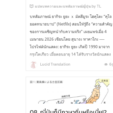
แปลบทความและบทสัมภาษณ์ญี่ปุ่น by TL
บทสัมภาษณ์ ยากิระ ยูยะ ｘ มัตสึมูระ โฮคุโตะ “คุโจ
ยอดทนายบาป” (Netfilx) สอนให้รู้ถึง “ความสำคัญ
ของการเผชิญหน้ากับความจริง” เผยแพร่เมื่อ 4
เมษายน 2026 เขียนโดย สุนางะ ทาคาโกะ ----
โปรไฟล์นักแสดง: ยากิระ ยูยะ เกิดปี 1990 มาจาก
กรุงโตเกียว เมื่อตอนอายุ 14 ได้รับรางวัลนักแสดง
ชายยอดเยี่ยม เทศกาลภา...
6
Lucid Translation
08. ญี่ปุ่นก็มีภาษาถิ่นหรือเนี่ย!?