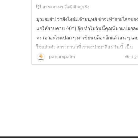
สาระภาษา (ไม่) มีอยู่จริง
มุวะฮะฮ่า! ว่ายังไงล่ะเจ้ามนุษย์ ข้าจะทำลายโลกขอ
แกให้ราบคาบ ^0^) อุ๊ย ทำไมวันนี้คุณพี่มาแปลกล
คะ เอาอะไรแปลก ๆ มาเขียนบล็อกอีกแล้วแน่ ๆ เล
ใช่แล้วค่ะ สาระภาษาที่เราจะนำมาตีแผ่วันนี้ เป็น
หนึ่งในหัวข้อรายงานที่เราเคยทำตอนปีสอง วิชา
1.3
padumpalm
ภาษาศาสตร์เชิงสังคม ซึ่งหัวข้อแปลกจนอาจารย์
ในตอนนั้นต้องร้องโอ้...