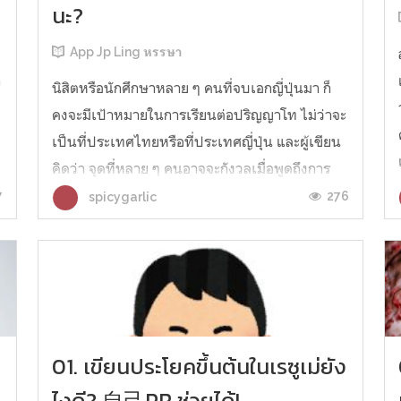
นะ?
App Jp Ling หรรษา
ก
นิสิตหรือนักศึกษาหลาย ๆ คนที่จบเอกญี่ปุ่นมา ก็
คงจะมีเป้าหมายในการเรียนต่อปริญญาโท ไม่ว่าจะ
ๆ
เป็นที่ประเทศไทยหรือที่ประเทศญี่ปุ่น และผู้เขียน
คิดว่า จุดที่หลาย ๆ คนอาจจะกังวลเมื่อพูดถึงการ
เรียนต่อปริญญาโทก็คือ ‘การทำวิจัย’ นั่นเอง ดังนั้น
7
276
spicygarlic
ในวันนี้ ผู้เขียนเลยจะมานำเสนอวิธีการmeวิจัย
ปริญญาโท ว่าไม่ใช่เรื...
01. เขียนประโยคขึ้นต้นในเรซูเม่ยัง
ไงดี? 自己PR ช่วยได้!