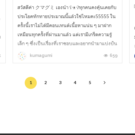
สวัสดีค่า クマグミ เองน้า ʕ·ᴥ·ʔทุกคนคงคุ้นเคยกับ
ประโยคทักทายประมาณนี้แล้วใช่ไหมคะ55555 ใน
ง
ครั้งนี้เราไม่ได้มีคอนเทนต์เนื้อหาแน่น ๆ มาฝาก
ะ
เหมือนทุกครั้งที่ผ่านมาแล้ว แต่เรามีเกร็ดความรู้
ย
เล็ก ๆ ซึ่งเป็นเรื่องที่เราชอบและอยากนำมาแบ่งปัน
กับทุกคนค่ะ แล้วเราก็มีท้องฟ้ามาฝากทุกคนด้วย
k
659
kumagumi
น้า(◍•ᴗ•◍) ทุกคนเคยได้ยินคำว...
1
2
3
4
5