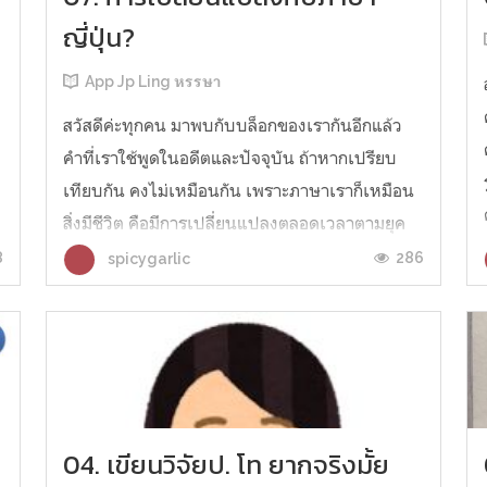
ญี่ปุ่น?
App Jp Ling หรรษา
สวัสดีค่ะทุกคน มาพบกับบล็อกของเรากันอีกแล้ว
คำที่เราใช้พูดในอดีตและปัจจุบัน ถ้าหากเปรียบ
เทียบกัน คงไม่เหมือนกัน เพราะภาษาเราก็เหมือน
สิ่งมีชีวิต คือมีการเปลี่ยนแปลงตลอดเวลาตามยุค
ร
สมัย สังคม หรือสภาพแวดล้อม หรืออาจจะเรียกได้
8
286
spicygarlic
ว่าภาษามีการพลวัตนั่นเอง คำว่า พลวัต ตามใน
ราชบัณฑิตยสถานได้ให้ความหมายเอาไ...
04. เขียนวิจัยป. โท ยากจริงมั้ย