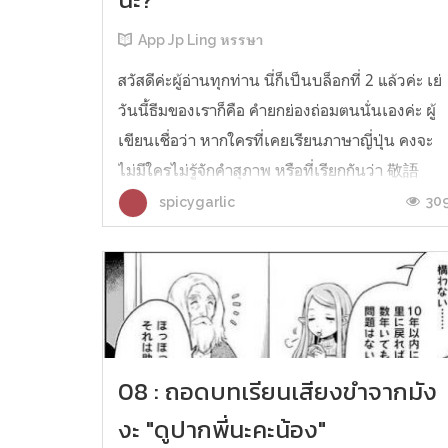
App Jp Ling หรรษา
สวัสดีค่ะผู้อ่านทุกท่าน นี่ก็เป็นบล็อกที่ 2 แล้วค่ะ เย่
วันนี้ธีมของเราก็คือ คำยกย่องถ่อมตนนั่นเองค่ะ ผู้
เขียนเชื่อว่า หากใครที่เคยเรียนภาษาญี่ปุ่น คงจะ
ไม่มีใครไม่รู้จักคำสุภาพ หรือที่เรียกกันว่า 敬語
อย่างแน่นอน เพราะว่านอกจากจะมีการผันรูปที่ต่า
30
spicygarlic
กันออกไป ก็ยังมีรูปที่ต้องจำเพิ่มอีกด้วย ซึ่ง 敬語 นี้
ก็ถ...
08 : ถอดบทเรียนเสียงขำจากมัง
งะ "ดูปากพี่นะคะน้อง"