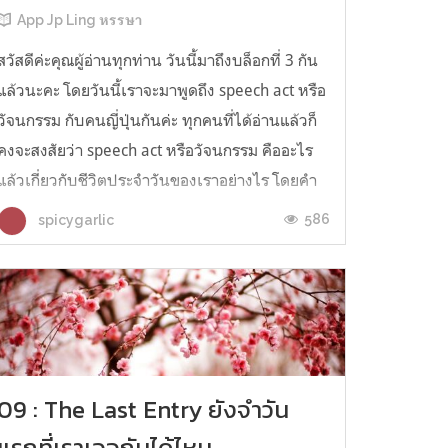
App Jp Ling หรรษา
สวัสดีค่ะคุณผู้อ่านทุกท่าน วันนี้มาถึงบล็อกที่ 3 กัน
แล้วนะคะ โดยวันนี้เราจะมาพูดถึง speech act หรือ
วัจนกรรม กับคนญี่ปุ่นกันค่ะ ทุกคนที่ได้อ่านแล้วก็
คงจะสงสัยว่า speech act หรือวัจนกรรม คืออะไร
แล้วเกี่ยวกับชีวิตประจำวันของเราอย่างไร โดยคำ
ว่า “วัจนกรรม” ก็คือ การกระทำที่สะท้อนผ่านทาง
586
spicygarlic
คำพูด นั่นเอง...
09 : The Last Entry ยังจำวัน
แรกที่เราเจอกันได้ไหม