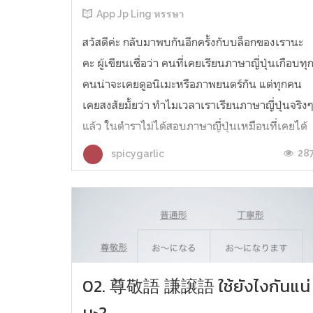
App Jp Ling หรรษา
สวัสดีค่ะ กลับมาพบกันอีกครั้งกับบล็อกของเรานะ
คะ ผู้เขียนเชื่อว่า คนที่เคยเรียนภาษาญี่ปุ่นเกือบทุ
คนน่าจะเคยดูอนิเมะหรือภาพยนตร์กัน แต่ทุกคน
เคยสงสัยมั้ยว่า ทำไมเวลาเราเรียนภาษาญี่ปุ่นจริง
แล้ว ในตำราไม่ได้สอบภาษาญี่ปุ่นเหมือนที่เคยได้
ยินในอนิเมะ แถมอาจจะเคยได้ยินอีกด้วยว่า พูดตา
28
spicygarlic
มอนิเมะแล้วจะแปลก หร...
02. 尊敬語 謙譲語 ใช้ยังไงกันแน่
นะ?