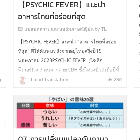
【PSYCHIC FEVER】แนะนำ
อาหารไทยที่อร่อยที่สุด
แปลบทความและบทสัมภาษณ์ญี่ปุ่น by TL
【PSYCHIC FEVER】แนะนำ “อาหารไทยที่อร่อย
ที่สุด” ที่ได้ค้นพบหลังจากอยู่ไทยครึ่งปี15
พฤษภาคม 2023PSYCHIC FEVER（ไซคิก
ฟีเวอร์)วง 7 คนจากค่าย LDH ซึ่งได้เดบิวต์เมื่อปีที่
แล้ว ผ่านการมูฉะชูเกียวที่ประเทศไทยเป็นเวลา
9
280
Lucid Translation
ครึ่งปี ปล่อย EP แรก “PSYCHIC FILE 1” เมื่อวันที่
17 พฤษภาคม และมีกำหนดไลฟ์ทัวร์เดี่ยวครั้ง
แรก...
07. การเปลี่ยนแปลงกับภาษา