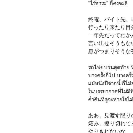
“ไร้สาระ” ก็คงจะดี
終電、バイト先、
行ったり来たり目
一年先だってわか
言い出せそうもな
息がつまりそうな
รถไฟขบวนสุดท้าย ที
บางครั้งก็ไป บางครั้
แม้หนึ่งปีจากนี้ ก็ไม่
ในบรรยากาศที่ไม่มีท
ค่ำคืนที่ดูจะหายใจไม
ああ、見渡す限り
妬み、擦り切れて
やりきれないな