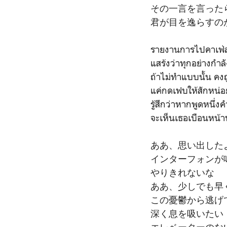
その一言を言った
君が目を逸らすの
รายงานการไปคาเฟ่ส
แสร้งว่าทุกอย่างกำล
ถ้าไม่ทำแบบนั้น คงถ
แค่กดเฟบให้สักหน่
รู้สึกว่าหากพูดหนึ่ง
จะเห็นเธอเบือนหน้า
ああ、思い出した
インターフォンが
やりきれないな
ああ、少しでも早
この憂鬱から逃げ
深く息を吸いたい
エレベーターのな