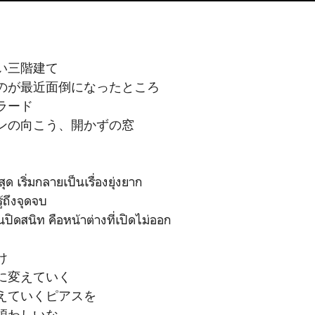
い三階建て
のが最近面倒になったところ
ラード
ンの向こう、開かずの窓
ุด เริ่มกลายเป็นเรื่องยุ่งยาก
้ถึงจุดจบ
นปิดสนิท คือหน้าต่างที่เปิดไม่ออก
け
に変えていく
えていくピアスを
煩わしいな