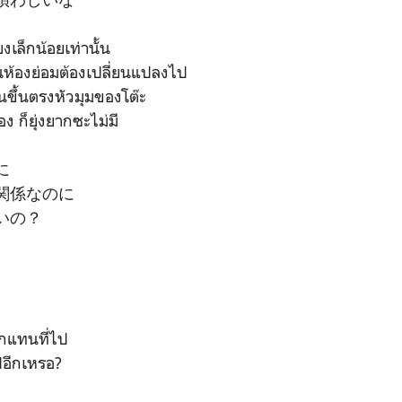
เล็กน้อยเท่านั้น
นห้องย่อมต้องเปลี่ยนแปลงไป
วนขึ้นตรงหัวมุมของโต๊ะ
ง ก็ยุ่งยากซะไม่มี
に
関係なのに
いの？
ูกแทนที่ไป
ปอีกเหรอ?