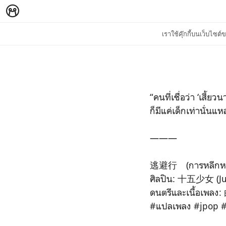
เราใช้คุ๊กกี้บนเว็บไซ
“คนที่เชื่อว่า ‘เสี้ยว
ก็มีแค่เด็กเท่านั่นแห
———
逃避行 (การหลีกหน
ศิลปิน: 十五少女 (Ju
ดนตรีและเนื้อเพล
#แปลเพลง #jpop #