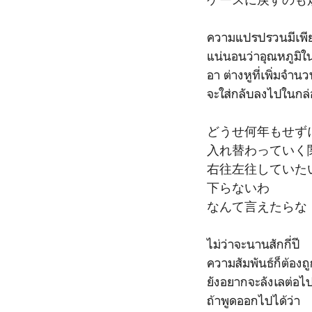
ความแปรปรวนมีเพียง
แน่นอนว่าอุณหภูมิใ
อา ต่างหูที่เพิ่มจำน
จะใส่กลับลงไปในกล่อ
どうせ何年もせず
入れ替わっていく
右往左往していた
下らないわ
なんて言えたらな
ไม่ว่าจะนานสักกี่ปี
ความสัมพันธ์ก็ต้องถ
ยังอยากจะลังเลต่อไ
ถ้าพูดออกไปได้ว่า