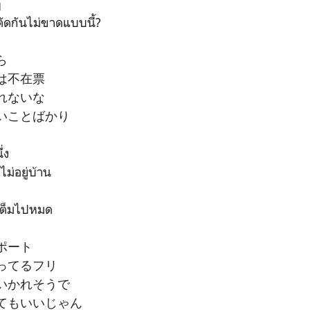
ๆ
ังตัดกันไม่ขาดแบบนี้?
ら
は不在票
れないな
いことばかり
่ง
ม่อยู่บ้าน
ใจเต็มไปหมด
ポート
ってるフリ
いかれそうで
てもいいじゃん