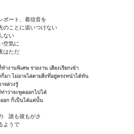
レポート、着信音を
先のことに追いつけない
んない
い空気に
夜はただ
่ทำงานพิเศษ รายงาน เสียงเรียกเข้า
งก็มา ไม่อาจไล่ตามสิ่งที่อยู่ตรงหน้าได้ทัน
อาจล่วงรู้
ีท่าว่าจะพูดออกไปได้
่ออก ก็เป็นได้แค่นั้น
の 誰も彼もがさ
るようで