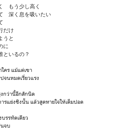
く もう少し高く
て 深く息を吸いたい
て
行だけ
ようと
のに
誰といるの？
ว่าใคร แม้แต่เขา
ไปจนหมดเรี่ยวแรง
ูงกว่านี้อีกสักนิด
รแย่งชิงนั้น แล้วสูดหายใจให้เต็มปอด
งบรรทัดเดียว
มันจบ