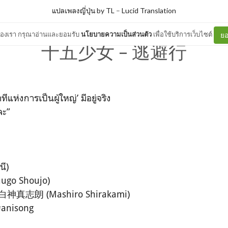
แปลเพลงญี่ปุ่น by TL
–
Lucid Translation
ต์ของเรา กรุณาอ่านและยอมรับ
นโยบายความเป็นส่วนตัว
เพื่อใช้บริการเว็บไซต์
ยอ
十五少女 - 逃避行
นาทีแห่งการเป็นผู้ใหญ่’ มีอยู่จริง
ละ”
ี)
ugo Shoujo)
ง: 白神真志朗 (Mashiro Shirakami)
anisong