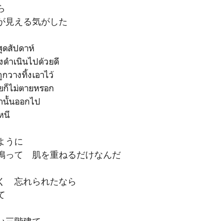
ら
が見える気がした
ุดสัปดาห์
ังดำเนินไปด้วยดี
ูกวางทิ้งเอาไว้
อยก็ไม่ตายหรอก
คำนั้นออกไป
หนี
ように
鳴って 肌を重ねるだけなんだ
く 忘れられたなら
て
い三階建て