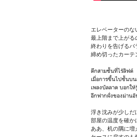
エレベーターのな
最上階まで上がる
終わりを告げるバ
締め切ったカーテ
ตึกสามชั้นที่ไร้ลิฟต์
เมื่อการขึ้นไปชั้นบนส
เพลงบัลลาด บอกให้รู
อีกฟากฝั่งของม่านอั
浮き沈みが少しだ
部屋の温度を確か
ああ、机の隅に増
ケースに戻すのも