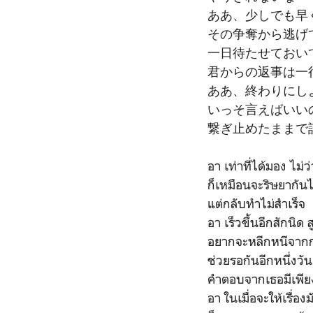
ああ、少しでも早
その争奪から逃げ
一日待たせておい
君からの返事は一
ああ、終わりにし
いっそ言えばいい
繋ぎ止めたままで
อา เท่าที่ได้มอง ไม่
ก็เหมือนจะริษยากัน
แต่กลับทำไม่สำเร็จ
อา เร็วขึ้นอีกสักนิด ส
อยากจะหลีกหนีจากกา
ช่วยรอกันอีกหนึ่งวัน
คำตอบจากเธอมีเพีย
อา ในเมื่อจะให้เรื่อง