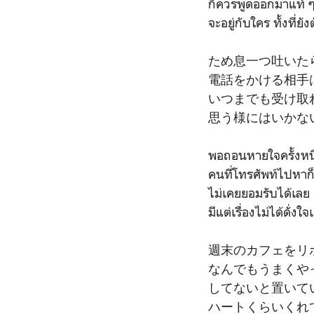
ก็ควรพูดออกมาแท้ 
จะอยู่กับใคร ทั้งที่ย
ため息一つ吐いた
電話をかける相手
いつまでも受け取
思う様にはいかな
พอถอนหายใจครั้งหนึ
คนที่โทรศัพท์ไปหาก็ไ
ไม่เคยยอมรับได้เลย
มีแต่เรื่องไม่ได้ดั่ง
週末のカフェをリ
なんでもうまくや
してないと置いて
ハートくらいくれ