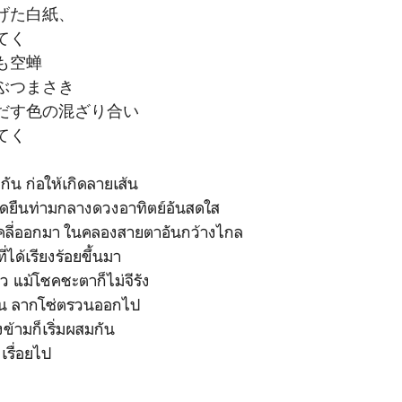
げた白紙、
てく
も空蝉
ぶつまさき
だす色の混ざり合い
てく
กัน ก่อให้เกิดลายเส้น
ยุดยืนท่ามกลางดวงอาทิตย์อันสดใส
ลี่ออกมา ในคลองสายตาอันกว้างไกล
ได้เรียงร้อยขึ้นมา
ว แม้โชคชะตาก็ไม่จีรัง
ดกัน ลากโซ่ตรวนออกไป
งข้ามก็เริ่มผสมกัน
รื่อยไป