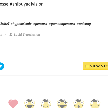
osse #shibuyadivision
ฮิปไมค์
#hypnosismic
#gentaro
#yumenogentaro
#anisong
pm
Lucid Translation
VIEW ST