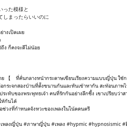
いった模様と
てしまったらいいのに
ย่างเปิดเผย
จ
ปถึง ก็คงจะดีไม่น้อย
มาย 【 ที่คั่นกลางหน้ากระดาษเขียนเรียงความแบบญี่ปุ่น ใช้กรอ
อกระจกสองบ้านที่ตั้งขนานกันและหันเข้าหากัน สะท้อนภาพไป
่ประทับของพระพุทธเจ้า คนที่รักกันอย่างลึกซึ้ง เขาเปรียบว่าสา
ห้กันได้
ือช่วงที่กำหนดจังหวะของเพลงในโน้ตดนตรี
พลงญี่ปุ่น #ภาษาญี่ปุ่น #เพลง #hypmic #hypnosismic #ฮ