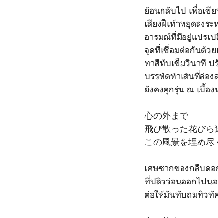
ย้อนกลับไป เพื่อเข
เสียงฝีเท้าหยุดลงระ
อารมณ์ที่มีอยู่แปรเป
จุดที่เชื่อมต่อกันด้
ทาสีทับเข็มวินาที ปร
บรรทัดห้าเส้นที่ล่อ
ยังคงคุกรุ่น ณ เบื้
心の外まで
飛び散った花びら
この風景を埋め尽
เศษซากของกลีบดอก
ที่ปลิวว่อนออกไปนอ
ต่อให้มันทับถมทิวทั