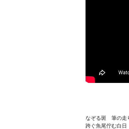
なぞる斑 筆の走
跨ぐ魚尾佇む白日