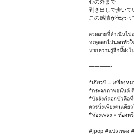
心の外まで
剥き出しで歩いて
この感情が伝わっ
ลวดลายที่ดำเนินไปอ
ทะลุออกไปนอกหัวใ
หากความรู้สึกนี้ส่งไ
————-
*เกียวบิ = เครื่องห
*กระจกภาพอนันต์ คื
*บัลลังก์ดอกบัวคือที
ควรนั่งเพียงคนเดียวใ
*ห้องเพลง = ห้องหร
#jpop #แปลเพลง #เ