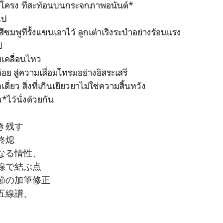
าโครง ที่สะท้อนบนกระจกภาพอนันต์*
ยไป
มพูที่รั้งแขนเอาไว้ ลูกเต๋าเริงระบำอย่างร้อนแรง
ป
มเคลื่อนไหว
ย สู่ความเสื่อมโทรมอย่างอิสระเสรี
ี่ยว สิ่งที่เกินเยียวยาไม่ใช่ความสิ้นหวัง
*ไว้นั่งด้วยกัน
き残す
終熄
なる情性、
線で結ぶ点
節の加筆修正
五線譜、