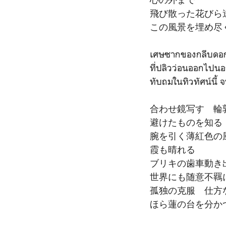
飛び散った花びら
この風景を埋め尽
เศษซากของกลีบดอก
ที่ปลิวว่อนออกไปนอ
ทับถมในทิวทัศน์นี้
合わせ鏡写す 輪
避けたものを知る
腕を引く薄紅色の
霞も晴れる
ブリキの歯車動き
世界にも随意不羈
孤独の克服 仕方
ほら蓮の台を分か