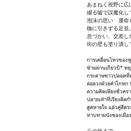
あまねく視野に広
綴る嘘で誤魔化し
泡沫の思い 運命
枷に引きずる足並
息づかい、交差し
街の壁も塗り潰し
การเคลื่อนไหวของพู่
ข้ามผ่านเกียวบิ* ห
กระดาษขาวปลอดที่ค
ล่อลวงด้วยคำโกหก ที่
ความคิดเพียงชั่วครา
ปลายเท้าที่เรียงติ
สูดหายใจ แล้วคู่สีตร
ทาบทาผนังของเมืองเ
心の外まで