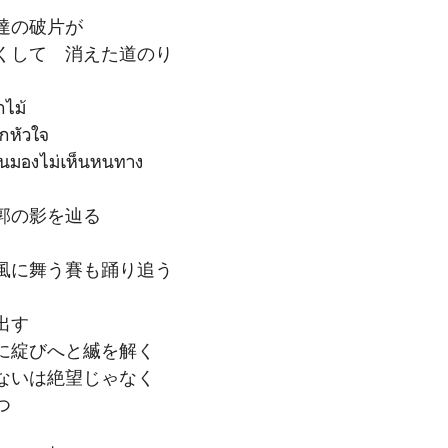
達の破片が
くして 消えた道のり
ไม้
กหัวใจ
 จนมองไม่เห็นหนทาง
郭の影を辿る
風に舞う賽も踊り追う
出す
に綻びへと縅を解く
ないは絶望じゃなく
つ