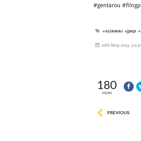
#gentarou #filngp
#แปลเพลง
#jpop
#
20th May 2023, 3:11 
180
VIEWS
PREVIOUS