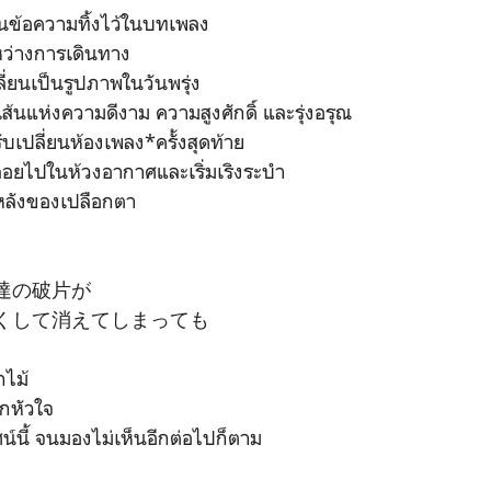
ียนข้อความทิ้งไว้ในบทเพลง
หว่างการเดินทาง
ลี่ยนเป็นรูปภาพในวันพรุ่ง
วยเส้นแห่งความดีงาม ความสูงศักดิ์ และรุ่งอรุณ
ับเปลี่ยนห้องเพลง*ครั้งสุดท้าย
งลอยไปในห้วงอากาศและเริ่มเริงระบำ
องหลังของเปลือกตา
達の破片が
くして消えてしまっても
ไม้
กหัวใจ
ศน์นี้ จนมองไม่เห็นอีกต่อไปก็ตาม