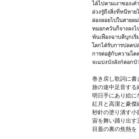
ไล้ไปตามเงาของเค้
ล่วงรู้ถึงสิ่งที่หนีหา
ล่องลอยไปในสายลมสีช
หมอกควันก็จางลงไ
พันเฟืองฉาบดีบุกเริ่
โลกได้รับการปลดปล่อ
การต่อสู้กับความโดดเด
จะแบ่งบังลังก์ดอกบัว
巻き戻し歌詞に書
旅の途中足音する
明日手にあり絵に
紅月と高潔と豪傑
秒針の塗り潰す小
宙を舞い踊り出す
目蓋の裏の焦熱を