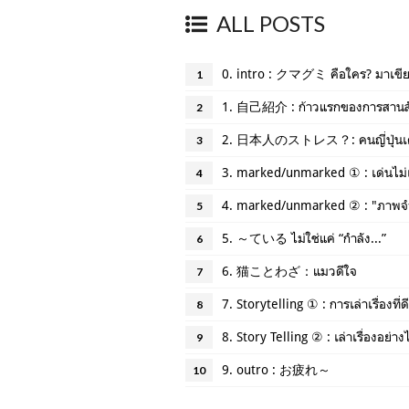
ALL POSTS
0. intro : クマグミ คือใคร? มาเขี
1
1. 自己紹介 : ก้าวแรกของการสานสั
2
2. 日本人のストレス？: คนญี่ปุ่นเคร
3
3. marked/unmarked ① : เด่นไม่เ
4
4. marked/unmarked ② : "ภาพจ
5
5. ～ている ไม่ใช่แค่ “กำลัง...”
6
6. 猫ことわざ：แมวดีใจ
7
7. Storytelling ① : การเล่าเรื่องที่ดี
8
8. Story Telling ② : เล่าเรื่องอย่าง
9
9. outro : お疲れ～
10