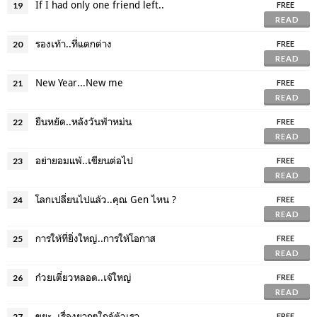
If I had only one friend left..
19
FREE
READ
รองเท้า..ที่แตกต่าง
20
FREE
READ
New Year...New me
21
FREE
READ
ยืนหยัด..หลังวันฟ้าหม่น
22
FREE
READ
อย่ายอมแพ้..เขียนต่อไป
23
FREE
READ
โลกเปลี่ยนไปแล้ว..คุณ Gen ไหน ?
24
FREE
READ
การให้ที่ยิ่งใหญ่..การให้โอกาส
25
FREE
READ
ก๋วยเตี๋ยวหลอด..เจ๊ใหญ่
26
FREE
READ
ขยะ..เรื่องยากๆใกล้ตัวเรา
27
FREE