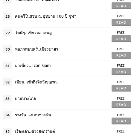
READ
ดนตรีในสวน ณ อุทยาน 100 ปี จุฬา
28
FREE
READ
วันดีๆ..เที่ยวตลาดพลู
29
FREE
READ
หอภาพยนตร์..เมืองมายา
30
FREE
READ
มาเที่ยว.. Icon Siam
31
FREE
READ
เขียน..เข้าถึงจิตวิญญาณ
32
FREE
READ
ยามห่างไกล
33
FREE
READ
รางวัล..แด่คนช่างฝัน
34
FREE
READ
เรื่องเล่า..ช่วงสงกรานต์
35
FREE