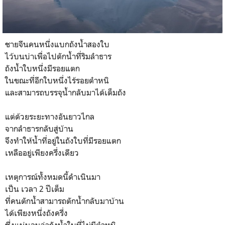
ชายจีนคนหนึ่งแบกถังน้ำสองใบ
ไว้บนบ่าเพื่อไปตักน้ำที่ริมลำธาร
ถังน้ำใบหนึ่งมีรอยแตก
ในขณะที่อีกใบหนึ่งไร้รอยตำหนิ
และสามารถบรรจุน้ำกลับมาได้เต็มถัง
แต่ด้วยระยะทางอันยาวไกล
จากลำธารกลับสู่บ้าน
จึงทำให้น้ำที่อยู่ในถังใบที่มีรอยแตก
เหลืออยู่เพียงครึ่งเดียว
เหตุการณ์ทั้งหมดนี้ดำเนินมา
เป็น เวลา 2 ปีเต็ม
ที่คนตักน้ำสามารถตักน้ำกลับมาบ้าน
ได้เพียงหนึ่งถังครึ่ง
ซึ่งแน่นอนว่าถังน้ำใบที่ไม่มีตำหนิ