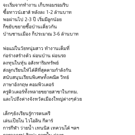
จะเริ่มจากทำงาน เก็บหอมรอมริบ
ซื้อทาวน์เฮาส์ หลังละ 1-2 ล้านบาท
พอผ่านไป 2-3 ปี เริ่มมีลูกน้อย
ก็ขยับขยายซื้อบ้านเดี่ยวกัน
บ้านชานเมือง ก็ประมาณ 3-6 ล้านบาท
พ่อแม่ในวัยหนุ่มสาว ทำงานเต็มที่
ก่อร่างสร้างตัว ผ่อนบ้าน ผ่อนรถ
ลงทุนในหุ้น อสังหาริมทรัพย์
ส่งลูกเรียนให้ได้ดีที่สุดตามกำลังกัน
สนับสนุนเรียนพิเศษทั้งคณิต วิทย์
ภาษาอังกฤษ คอมพิวเตอร์
ครูติวเตอร์ทั้งหลายขยายสาขาในกทม.
และไปถึงต่างจังหวัดเมืองใหญ่ต่างๆด้วย
เด็กๆยังเรียนรู้การดนตรี
เล่นเปียโน ไวโอลิน กีตาร์
การกีฬา ว่ายน้ำ เทนนิส เทควนโด้ ฯลฯ