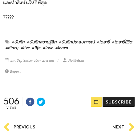
และทำสิ่งนั้นให้ดีที่สุด
?????
#บันทึก
#บันทึกความรู้สึก
#บึนทึกประสบการณ์
#ไดอารี่
#ไดอารี่ชีวิต
#diary
#live
#life
#love
#learn
2nd September 2019, 4:34 am
Noi Beleza
Report
506
SUBSCRIBE
VIEWS
PREVIOUS
NEXT