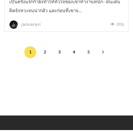
เป็นครั้งแรกกำลังทำให้หัวใจของเขาทำงานหนัก⏤มันเต้น
ผิดจังหวะจนน่ากลัว และก่อนที่เขาจ...
205
januaravi
1
2
3
4
5
Makers
/
Originals
/
Store
/
Sample
/
Redeem
/
About
/