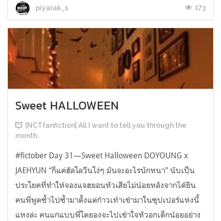
173
piyarak_s
Sweet HALLOWEEN
[NCTfanfiction] All I want to tell you through the
month.
#fictober Day 31—Sweet Halloween DOYOUNG x
JAEHYUN “ก็แค่ฮัลโลวีนโง่ๆ มันจะอะไรนักหนา” นับเป็น
ประโยคที่ทำให้จองแจฮยอนหัวเสียไม่น้อยหลังจากได้ยิน
คนพี่พูดซ้ำไปซ้ำมาตั้งแต่ก้าวเท้าเข้ามาในซุปเปอร์แห่งนี้
แหงล่ะ คนแก่แบบพี่โดยองจะไปเข้าใจหัวอกเด็กน้อยอย่าง