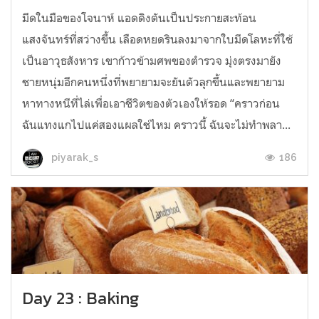
มีดในมือของโจนาห์ แอดดิงตันเป็นประกายสะท้อน
แสงจันทร์ที่สว่างขึ้น เลือดหยดรินลงมาจากใบมีดโลหะที่ใช้
เป็นอาวุธสังหาร เขาก้าวข้ามศพของตำรวจ มุ่งตรงมายัง
ชายหนุ่มอีกคนหนึ่งที่พยายามจะยันตัวลุกขึ้นและพยายาม
หาทางหนีที่ไล่เพื่อเอาชีวิตของตัวเองให้รอด “คราวก่อน
ฉันแทงแกไปแค่สองแผลใช่ไหม คราวนี้ ฉันจะไม่ทำพลา...
186
piyarak_s
Day 23 : Baking