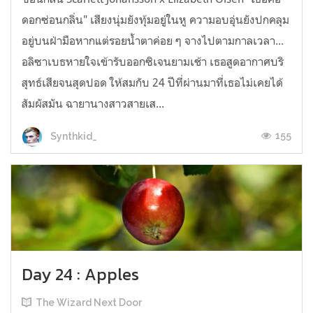
ดอกซ่อนกลิ่น" เสียงนุ่มยังทุ้มอยู่ในหู ความอบอุ่นยังปกคลุม
อยู่บนฝ่ามือหากแต่รอยน้ำตาค่อย ๆ จางไปตามกาลเวลา...
อลิซาเบธหายใจเข้ารับออกซิเจนยามเช้า เธอสูดอากาศบริ
สุทธ์เสียจนสุดปอด ให้สมกับ 24 ปีที่ผ่านมาที่เธอไม่เคยได้
สัมผัสมัน ฉายานางสาวสายเส...
155
Synthkid_
Day 24 : Apples
The Wizard Next Door