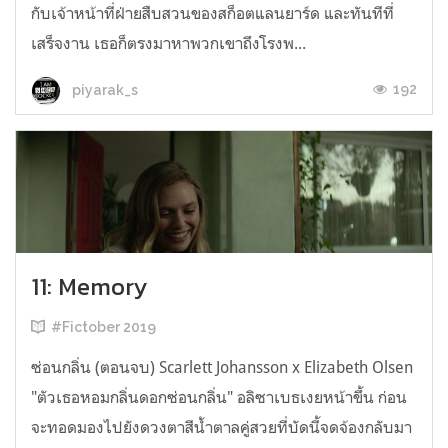
กับเจ้าหน้าที่ฝ่ายสืบสวนของสก็อตแลนยาร์ด และทันทีที่
เสร็จงาน เธอก็ตรงมาหาพวกเขาถึงโรงพ...
192
piyarak_s
11: Memory
#Fictober 2019
ซ่อนกลิ่น (ตอนจบ) Scarlett Johansson x Elizabeth Olsen
"ตัวเธอหอมกลิ่นดอกซ่อนกลิ่น" อลิซาเบธเงยหน้าขึ้น ก่อน
จะทอดมองไปยังดวงตาสีน้ำตาลคู่สวยที่บัดนี้จดจ้องกลับมา