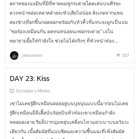
สภาพของแจมินที่มีที่คาดผมหูกระต่ายโดดเด่นบนศีรษะ
ดวงหน้าหล่อเหลาคล้ายจะหัวเสียไม่น้อย สังเกตจากแขน
สองข้างที่ยกขึ้นกอดออกพร้อมกับหัวคิ้วที่แทบจะผูกเป็นปม
"ขอร้องเหมือนกัน อดทนหน่อยนะพ่อกระต่าย" เจโน่
พยายามยิ้มให้กำลังใจ ช่วยไม่ได้จริงๆ ที่หัวหน้าห้อง...
327
januaravi
DAY 23: Kiss
October x Minno
เขาไม่เคยรู้สึกเหมือนลอยอยู่บนปุยนุ่นแบบนี้มาก่อนไม่เคย
รู้สึกเหมือนมีผีเสื้อนับร้อยบินทั่วท้องเขาเหมือนกำลัง
หลอมละลาย ริมฝีปากนุ่มหยุ่นเคลื่อนไหวแผ่วเบาบนอวัยวะ
เดียวกัน เนื้อสัมผัสที่แนบชิดและความชื้นแฉะที่เพิ่งสัมผัส