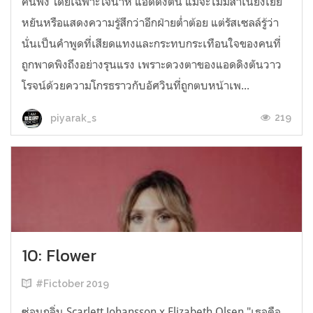
คนฟัง โดยเฉพาะโจนาห์ แอดดิงตัน แม้จะไม่มีสำเนียงเย้ย
หยันหรือแสดงความรู้สึกว่าอีกฝ่ายต่ำต้อย แต่รัสเซลล์รู้ว่า
นั่นเป็นคำพูดที่เสียดแทงและกระทบกระเทือนใจของคนที่
ถูกพาดพิงถึงอย่างรุนแรง เพราะดวงตาของแอดดิงตันวาว
โรจน์ด้วยความโกรธราวกับอัศวินที่ถูกตบหน้าเพ...
219
piyarak_s
10: Flower
#Fictober 2019
ซ่อนกลิ่น Scarlett Johansson x Elizabeth Olsen "เธอคือ