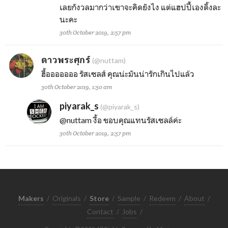
เลยกังวลมากว่าเขาจะคิดยังไง แต่แฮปปี้เองดิ้งละ
นะคะ
30th October 2019, 2:57 pm
ดาวพระศุกร์
(@nuttam)
ฮื้อออออออ รัสเซลส์ คุณน่ะมันน่ารักเกินไปแล้ว
30th October 2019, 1:50 am
piyarak_s
(@piyarak_s)
@nuttam
งื้อ ขอบคุณแทนรัสเซลล์ค่ะ
30th October 2019, 2:57 pm
Makers
/
Originals
/
Store
/
Sample
/
Redeem
/
About
/
Contact
/
Jobs
/