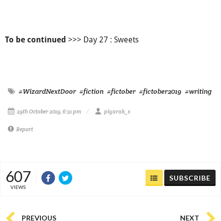
>>> Day 27 : Sweets
To be continued
#WizardNextDoor
#fiction
#fictober
#fictober2019
#writing
29th October 2019, 6:21 pm
piyarak_s
Report
607
SUBSCRIBE
VIEWS
PREVIOUS
NEXT