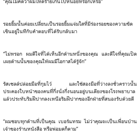
“คุณไม่คิดว่าผมโหดร้ายเกินไปหน่อยหรอกเหรอ”
รอยยิ้มนั้นค่อยเปลี่ยนเป็นรอยยิ้มแจ่มใสที่มีร่องรอยของความขัด
เขินอยู่ในทีกับคำตอบที่ได้รับกลับมา
“ไม่หรอก ผมดีใจที่ได้เห็นอีกด้านหนึ่งของคุณ และดีใจที่คุณเปิด
เผยด้านนั้นของคุณให้ผมมีโอกาสได้รู้จัก”
รัสเซลล์ปล่อยมือที่กุมไว้ และใช้สองมือที่ว่างลงชั่วคราวนั้น
ประคองใบหน้าของคนที่กึ่งนั่งกึ่งนอนอยู่บนเตียงของโรงพยาบาล
แล้วประทับริมฝีปากลงเหนือริมฝีปากของอีกฝ่ายที่สนองรับด้วยดี
“ผมชอบทุกด้านที่เป็นคุณ เบอร์แทรม ไม่ว่าคุณจะเป็นเพื่อนบ้าน
เจ้าของร้านหนังสือ หรือพ่อมดก็ตาม”