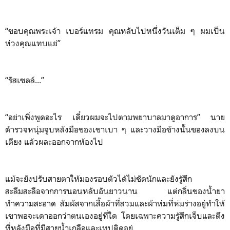
“ขอบคุณพระเจ้า เบอร์แทรม คุณหลับไปหนึ่งวันเต็ม ๆ ผมเป็น
ห่วงคุณแทบแย่”
“รัสเซลล์...”
“อย่าเพิ่งพูดอะไร เดี๋ยวผมจะไปตามพยาบาลมาดูอาการ” นาย
ตำรวจหนุ่มจูบหลังมือของเขาเบา ๆ และวางมือข้างนั้นของลงบน
เตียง แล้วผละออกจากห้องไป
แม้จะยังปรับสายตาให้มองรอบตัวได้ไม่ชัดนักและยังรู้สึก
สะลึมสะลือจากการนอนหลับอันยาวนาน แต่กลิ่นของน้ำยา
ทำความสะอาด สัมผัสจากเสื้อผ้าที่สวมและผ้าห่มที่ห่มร่างอยู่ทำให้
เขาพอจะเดาออกว่าตนเองอยู่ที่ใด โดยเฉพาะความรู้สึกเจ็บและตึง
ที่หลังมือที่มีสายน้ำเกลือและเทปติดอยู่