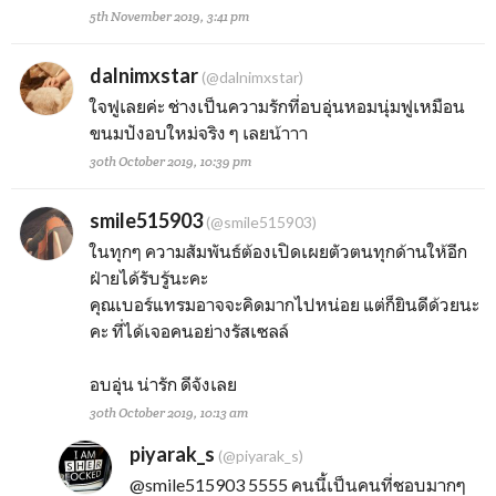
5th November 2019, 3:41 pm
dalnimxstar
(@dalnimxstar)
ใจฟูเลยค่ะ ช่างเป็นความรักที่อบอุ่นหอมนุ่มฟูเหมือน
ขนมปังอบใหม่จริง ๆ เลยน้าาา
30th October 2019, 10:39 pm
smile515903
(@smile515903)
ในทุกๆ ความสัมพันธ์ต้องเปิดเผยตัวตนทุกด้านให้อีก
ฝ่ายได้รับรู้นะคะ
คุณเบอร์แทรมอาจจะคิดมากไปหน่อย แต่ก็ยินดีด้วยนะ
คะ ที่ได้เจอคนอย่างรัสเซลล์
อบอุ่น น่ารัก ดีจังเลย
30th October 2019, 10:13 am
piyarak_s
(@piyarak_s)
@smile515903
5555 คนนี้เป็นคนที่ชอบมากๆ