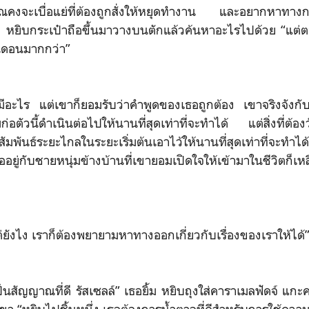
ุณคงจะเบื่อแย่ที่ต้องถูกสั่งให้หยุดทำงาน และอยากหาทา
ง หยิบกระเป๋าถือขึ้นมาวางบนตักแล้วค้นหาอะไรไปด้วย “แต่ตอ
อนดอนมากกว่า”
่มีอะไร แต่เขาก็ยอมรับว่าคำพูดของเธอถูกต้อง เขาจริงจัง
ิ่มก่อตัวนี้ดำเนินต่อไปให้นานที่สุดเท่าที่จะทำได้ แต่สิ่งที่ต้
มพันธ์ระยะไกลในระยะเริ่มต้นเอาไว้ให้นานที่สุดเท่าที่จะทำไ
ื่ออยู่กับชายหนุ่มข้างบ้านที่เขายอมเปิดใจให้เข้ามาในชีวิตก็เห
ต่ยังไง เราก็ต้องพยายามหาทางออกเกี่ยวกับเรื่องของเราให้ได้
เป็นสัญญาณที่ดี รัสเซลล์” เธอยิ้ม หยิบถุงใส่คาราเมลฟัดจ์ แกะ