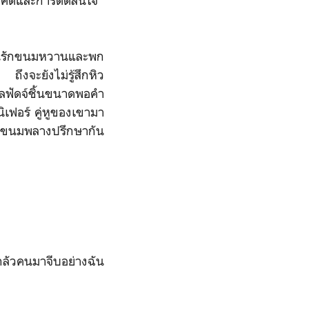
มคิดและการตัดสินใจ”
คนรักขนมหวานและพก
ึงจะยังไม่รู้สึกหิว
ลฟัดจ์ชิ้นขนาดพอคำ
เฟอร์ คู่หูของเขามา
แทะขนมพลางปรึกษากัน
ลัวคนมาจีบอย่างฉัน