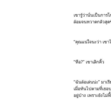
เขารู้ว่านั่นเป็น
ล้อมจนหวาดกลัวสุดข
“คุณแน่ใจนะว่า เข
“หือ?” เขาเลิกคิ้ว
“ฉันล้อเล่นน่ะ” มาเ
เมื่อหันไปตามที่เธ
อยู่บ้าง เพราะยังไม่ฟ