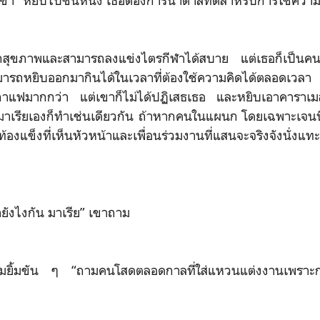
เขา “หยิบไปชิ้นหนึ่ง เธอต้องการน้ำตาลที่ดีสำหรับการใช้ควา
รักสุขภาพและสามารถลงแข่งไตรกีฬาได้สบาย แต่เธอก็เป็น
ามารถหยิบออกมากินได้ในเวลาที่ต้องใช้ความคิดได้ตลอดเวลา ถ
าแฟมากกว่า แต่เขาก็ไม่ได้ปฏิเสธเธอ และหยิบเอาคาราเม
มาเรียเองก็ทำเช่นเดียวกัน ถ้าหากคนในแผนก โดยเฉพาะเจนนิ
ท้องแข็งที่เห็นหัวหน้าและเพื่อนร่วมงานที่แสนจะจริงจังนั่ง
ยังไงกัน มาเรีย” เขาถาม
มยิ้มขัน ๆ “ถามคนโสดตลอดกาลที่ใส่แหวนแต่งงานเพราะก