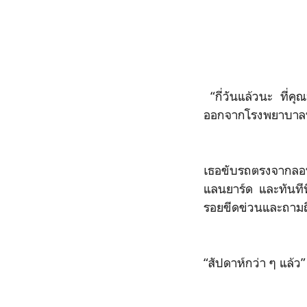
“กี่วันแล้วนะ ที่คุณล
ออกจากโรงพยาบาลหลั
เธอขับรถตรงจากลอนด
แลนยาร์ด และทันทีท
รอยขีดข่วนและถามถึง
“สัปดาห์กว่า ๆ แล้ว