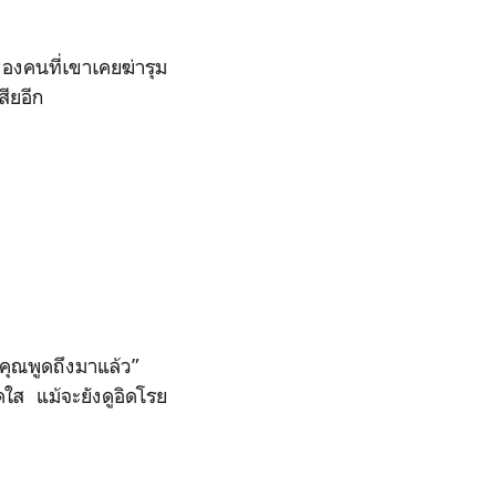
งคนที่เขาเคยฆ่ารุม
สียอีก
่คุณพูดถึงมาแล้ว”
ใส แม้จะยังดูอิดโรย