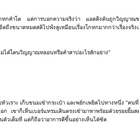
การโกหกคำโต แต่การบอกความจริงว่า แอดดิงตันถูกวิญญาณขอ
ีดถึงขนาดหมดสติไปฟังดูเหมือนเรื่องโกหกมากกว่าเรื่องจริงเ
าไม่ได้โดนวิญญาณหลอนหรือคำสาปอะไรสักอย่าง”
รียหัวเราะ เก็บขนมเข้ากระเป๋า และพยักเพยิดไปทางหนึ่ง “คนที
อบอก เขาก็เห็นเบอร์แทรมเดินตรงเข้ามาหาพร้อมด้วยรอยยิ้มสด
ื้นตัวเต็มที่ แต่ก็ถือว่าอาการดีขึ้นอย่างเห็นได้ชัด