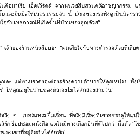
์ ฉันคือมาเรีย เอ็ดเวิร์ดส์ จากหน่วยสืบสวนคดีอาชญากรรม
ขึ้นและยื่นมือให้เบอร์แทรมจับ น้ำเสียงของเธอฟังดูเป็นมิตรรา
จกับเหตุการณ์ที่เกิดขึ้นที่บ้านของคุณด้วย”
บ” เจ้าของร้านหนังสือบอก “ผมเสียใจกับทางตำรวจด้วยที่เส
ุณค่ะ แต่ทางเราคงจะต้องสร้างความลำบากให้คุณหน่อย ทั้งเรื
ี่ทำให้คุณอยู่ในบ้านของตัวเองไม่ได้สักสองสามวัน”
่ได้จริง ๆ” เบอร์แทรมยิ้มเจื่อน ที่จริงมีเรื่องที่เขาอยากดูให้แ
นเวิร์กช็อปซ่อมหนังสือ แต่ไม่มีทางเลือกอื่นที่ดีไปกว่านี้แล้ว “โ
่าของเขาที่อยู่ติดกันได้สักพัก”