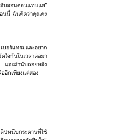
งกลับลอนดอนแทบแย่”
นนี้ ฉันคิดว่าคุณคง
กับเบอร์แทรมและอยาก
องวัดใจกันในเวลาต่อมา
ด้ และถ้านับถอยหลัง
ลืออีกเพียงแค่สอง
”
คลิปหนีบกระดาษที่ใช้