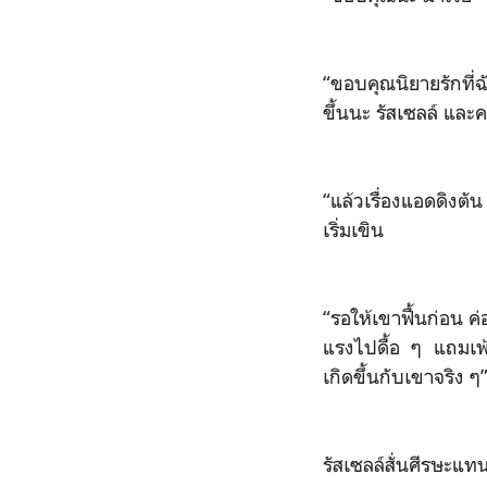
“ขอบคุณนิยายรักที่ฉ
ขึ้นนะ รัสเซลล์ และ
“แล้วเรื่องแอดดิงตั
เริ่มเขิน
“รอให้เขาฟื้นก่อน ค
แรงไปดื้อ ๆ แถมเพ้
เกิดขึ้นกับเขาจริง ๆ
รัสเซลล์สั่นศีรษะแท