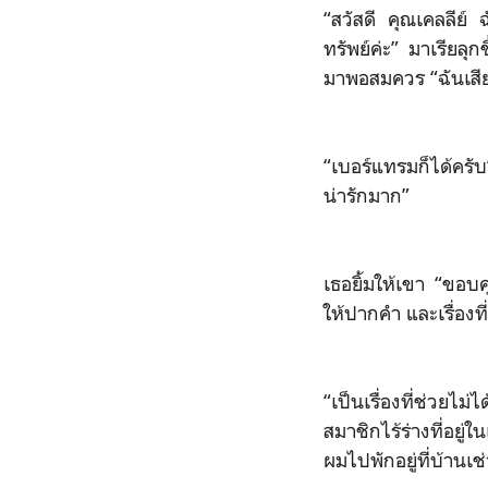
“สวัสดี คุณเคลลีย
ทรัพย์ค่ะ” มาเรียลุก
มาพอสมควร “ฉันเสียใ
“เบอร์แทรมก็ได้ครั
น่ารักมาก”
เธอยิ้มให้เขา “ขอบค
ให้ปากคำ และเรื่องท
“เป็นเรื่องที่ช่วยไม
สมาชิกไร้ร่างที่อยู่ใ
ผมไปพักอยู่ที่บ้านเช