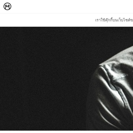
เราใช้คุ๊กกี้บนเว็บไซ