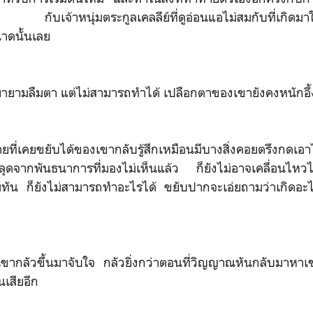
กับเจ้าหนุ่มตระกูลเคลลีย์ที่ดูอ่อนแอไม่สมกับที่เกิดมาใ
นาดนั้นเลย
ายามลืมตา แต่ไม่สามารถทำได้ เปลือกตาของเขายังคงหนักอึ้
กายที่เคยขยับได้ของเขากลับรู้สึกเหมือนมีบางสิ่งคอยตรึงกด
ุดจากพันธนาการที่มองไม่เห็นแล้ว ก็ยังไม่อาจเคลื่อนไหว
ทัน ก็ยังไม่สามารถทำอะไรได้ ขยับปากจะเอ่ยถามว่าเกิดอะไรขึ
ำให้เขากลัวขึ้นมาจับใจ กลัวยิ่งกว่าตอนที่วิญญาณหันกลับมาหาเข
นเสียอีก