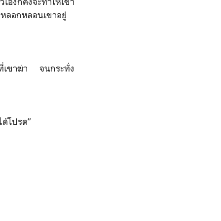
เองก็คงจะทำให้เขา
ยหลอกหลอนเขาอยู่
ี่เขาฆ่า จนกระทั่ง
 ได้โปรด”