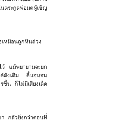
นตระกูลพ่อมดผู้เชิญ
งเหมือนถูกหินถ่วง
เอาไว้ แม้พยายามจะยก
ได้ดังเดิม ดิ้นจนจน
้น ก็ไม่มีเสียงเล็ด
า กลัวยิ่งกว่าตอนที่