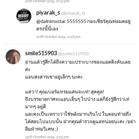
30th October 2019, 10:31 pm
piyarak_s
(@piyarak_s)
@dalnimxstar
5555555 กองเชียร์คุณพ่อมดอยู่
ตรงนี้นี่เอง
30th October 2019, 11:38 pm
smile515903
(@smile515903)
อ่านแล้วรู้สึกได้ถึงความเปราะบางของแอดดิงตันเลย
ค่ะ
แอบสงสารเขาอยู่เล็กๆ นะคะ
แต่ว่า! คุณเบอร์แทรมแสนจะเท่! สุดคูล!
ถึงบรรยายกาศจะแอบเย็นๆ ไปบ้าง แต่ก็ยังรู้สึกว่าเท่
มากๆ อยู่ดี
และคงเป็นเพราะว่าใช้พลังมากเกินไป ในตอนท้ายถึง
ได้สลบไปแบบนั้น ฝากคุณตำรวจดูแลหน่อยนะคะ /อย่า
ลืมผ้าห่มวิเศษ ;)
29th October 2019, 2:03 pm