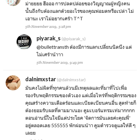
ม่ายยยย ฮือออ การปลดปล่อยของวิญญาณผู้หญิงคน
นั้นถึงกับต้องแลกด้วยอะไรของคุณพ่อมดหรือเปล่า ไม่
เอานะ เราไม่อยากเศร้า T^T
5th November 2019, 3:28 pm
piyarak_s
(@piyarak_s)
@bullettransth
ต้องมีการแลกเปลี่ยนนิดนึง แต่
ไม่เศร้าน้าาา
5th November 2019, 9:49 pm
dalnimxstar
(@dalnimxstar)
มันคงไม่ผิดที่ทุกคนล้วนมีเหตุผลและที่มาที่ไปเพื่อ
รองรับพฤติกรรมของตัวเอง แต่เมื่อไหร่ที่พฤติกรรมของ
คุณสร้างความเดือดร้อนและเบียดเบียนคนอื่น สุดท้ายก็
ต้องยอมรับผลที่ตามมาเนอะ คูมเบอร์แทรมเท่มากกกก
ตอนอ่านนี่ในใจมีแต่ประโยค 'จัดการมันเลยค่ะคุณพี่'
อยู่ตลอดเลย 555555 พักผ่อนน้าา คูมตำรวจดูแลให้ดี ๆ
เลยย