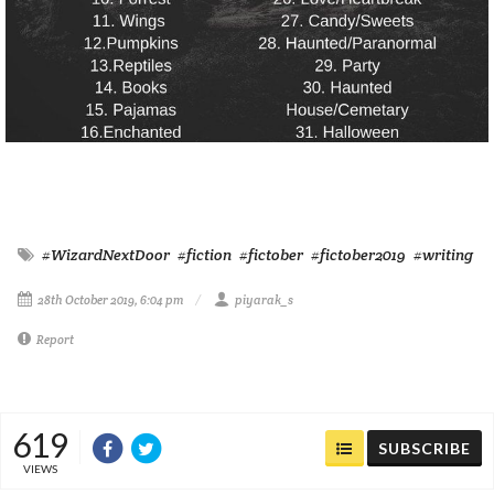
#WizardNextDoor
#fiction
#fictober
#fictober2019
#writing
28th October 2019, 6:04 pm
piyarak_s
Report
619
SUBSCRIBE
VIEWS