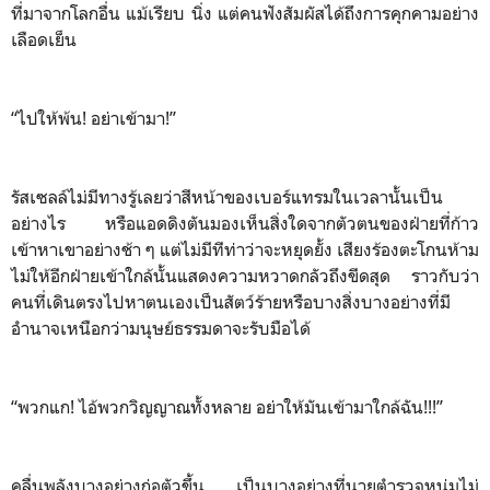
ที่มาจากโลกอื่น แม้เรียบ นิ่ง แต่คนฟังสัมผัสได้ถึงการคุกคามอย่าง
เลือดเย็น
“ไปให้พ้น! อย่าเข้ามา!”
รัสเซลล์ไม่มีทางรู้เลยว่าสีหน้าของเบอร์แทรมในเวลานั้นเป็น
อย่างไร หรือแอดดิงตันมองเห็นสิ่งใดจากตัวตนของฝ่ายที่ก้าว
เข้าหาเขาอย่างช้า ๆ แต่ไม่มีทีท่าว่าจะหยุดยั้ง เสียงร้องตะโกนห้าม
ไม่ให้อีกฝ่ายเข้าใกล้นั้นแสดงความหวาดกลัวถึงขีดสุด ราวกับว่า
คนที่เดินตรงไปหาตนเองเป็นสัตว์ร้ายหรือบางสิ่งบางอย่างที่มี
อำนาจเหนือกว่ามนุษย์ธรรมดาจะรับมือได้
“พวกแก! ไอ้พวกวิญญาณทั้งหลาย อย่าให้มันเข้ามาใกล้ฉัน!!!”
คลื่นพลังบางอย่างก่อตัวขึ้น เป็นบางอย่างที่นายตำรวจหนุ่มไม่