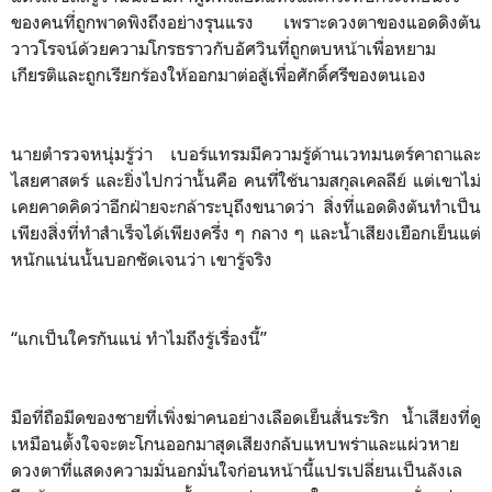
ของคนที่ถูกพาดพิงถึงอย่างรุนแรง เพราะดวงตาของแอดดิงตัน
วาวโรจน์ด้วยความโกรธราวกับอัศวินที่ถูกตบหน้าเพื่อหยาม
เกียรติและถูกเรียกร้องให้ออกมาต่อสู้เพื่อศักดิ์ศรีของตนเอง
นายตำรวจหนุ่มรู้ว่า เบอร์แทรมมีความรู้ด้านเวทมนตร์คาถาและ
ไสยศาสตร์ และยิ่งไปกว่านั้นคือ คนที่ใช้นามสกุลเคลลีย์ แต่เขาไม่
เคยคาดคิดว่าอีกฝ่ายจะกล้าระบุถึงขนาดว่า สิ่งที่แอดดิงตันทำเป็น
เพียงสิ่งที่ทำสำเร็จได้เพียงครึ่ง ๆ กลาง ๆ และน้ำเสียงเยือกเย็นแต่
หนักแน่นนั้นบอกชัดเจนว่า เขารู้จริง
“แกเป็นใครกันแน่ ทำไมถึงรู้เรื่องนี้”
มือที่ถือมีดของชายที่เพิ่งฆ่าคนอย่างเลือดเย็นสั่นระริก น้ำเสียงที่ดู
เหมือนตั้งใจจะตะโกนออกมาสุดเสียงกลับแหบพร่าและแผ่วหาย
ดวงตาที่แสดงความมั่นอกมั่นใจก่อนหน้านี้แปรเปลี่ยนเป็นลังเล