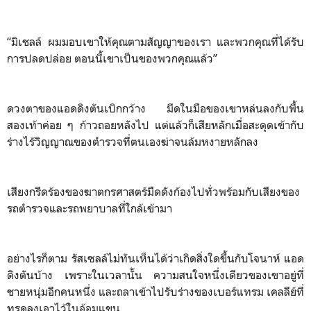
“มิเชลล์ ผมมอบเขาให้คุณตามสัญญาของเรา และพวกคุณที่ได้รับ
การปลดปล่อย ตอนนี้เขาเป็นของพวกคุณแล้ว”
ดวงตาของแอดดิงตันเบิกกว้าง มีดในมือของเขาหล่นลงกับพื้น
สองเท้าค่อย ๆ ก้าวถอยหลังไป แต่แล้วก็เสียหลักเมื่อสะดุดเข้ากับ
ร่างไร้วิญญาณของตำรวจที่ตนเองฆ่าจนล้มหงายหลักลง
เสียงกรีดร้องของฆาตกรศาสตร์มืดดังก้องไปทั่วพร้อมกับเสียงของ
รถตำรวจและรถพยาบาลที่ใกล้เข้ามา
อย่างไรก็ตาม รัสเซลล์ไม่ทันเห็นได้ว่าเกิดสิ่งใดขึ้นกับโจนาห์ แอด
ดิงตันบ้าง เพราะในเวลานั้น ความสนใจหนึ่งเดียวของเขาอยู่ที่
ชายหนุ่มอีกคนหนึ่ง และถลาเข้าไปรับร่างของเบอร์แทรม เคลลีย์ที่
ทรุดลงเอาไว้ในอ้อมแขน