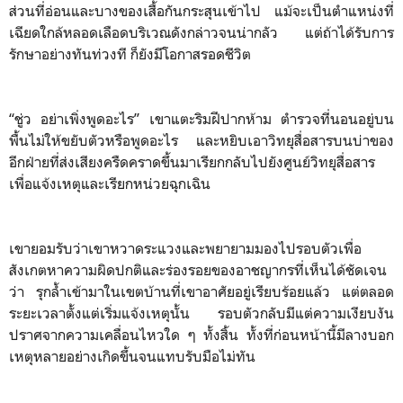
ส่วนที่อ่อนและบางของเสื้อกันกระสุนเข้าไป แม้จะเป็นตำแหน่งที่
เฉียดใกล้หลอดเลือดบริเวณดังกล่าวจนน่ากลัว แต่ถ้าได้รับการ
รักษาอย่างทันท่วงที ก็ยังมีโอกาสรอดชีวิต
“ชู่ว อย่าเพิ่งพูดอะไร” เขาแตะริมฝีปากห้าม ตำรวจที่นอนอยู่บน
พื้นไม่ให้ขยับตัวหรือพูดอะไร และหยิบเอาวิทยุสื่อสารบนบ่าของ
อีกฝ่ายที่ส่งเสียงครืดคราดขึ้นมาเรียกกลับไปยังศูนย์วิทยุสื่อสาร
เพื่อแจ้งเหตุและเรียกหน่วยฉุกเฉิน
เขายอมรับว่าเขาหวาดระแวงและพยายามมองไปรอบตัวเพื่อ
สังเกตหาความผิดปกติและร่องรอยของอาชญากรที่เห็นได้ชัดเจน
ว่า รุกล้ำเข้ามาในเขตบ้านที่เขาอาศัยอยู่เรียบร้อยแล้ว แต่ตลอด
ระยะเวลาตั้งแต่เริ่มแจ้งเหตุนั้น รอบตัวกลับมีแต่ความเงียบงัน
ปราศจากความเคลื่อนไหวใด ๆ ทั้งสิ้น ทั้งที่ก่อนหน้านี้มีลางบอก
เหตุหลายอย่างเกิดขึ้นจนแทบรับมือไม่ทัน