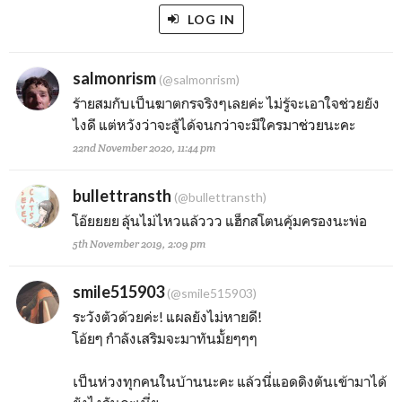
LOG IN
salmonrism
(@salmonrism)
ร้ายสมกับเป็นฆาตกรจริงๆเลยค่ะ ไม่รู้จะเอาใจช่วยยัง
ไงดี แต่หวังว่าจะสู้ได้จนกว่าจะมีใครมาช่วยนะคะ
22nd November 2020, 11:44 pm
bullettransth
(@bullettransth)
โอ๊ยยยย ลุ้นไม่ไหวแล้ววว แฮ็กสโตนคุ้มครองนะพ่อ
5th November 2019, 2:09 pm
smile515903
(@smile515903)
ระวังตัวด้วยค่ะ! แผลยังไม่หายดี!
โอ้ยๆ กำลังเสริมจะมาทันมั้ยๆๆๆ
เป็นห่วงทุกคนในบ้านนะคะ แล้วนี่แอดดิงตันเข้ามาได้