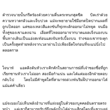
ตำรวจนายนั้นกรีดร้องด้วยความตื่นตระหนกสุดขีด บิดเร่าด้วย
ความหวาดกลัวและเจ็บปวด แม้จะพยายามใช้มือกดปิดปากแผลที่
ถูกเปิดออก แต่ของเหลวสีแดงข้นก็พุ่งทะลักออกมาไม่หยุด จนมือ
ทั้งคู่ของเขาแดงฉาน เลือดที่ไหลออกมาจากบาดแผลเจิ่งนองบน
พื้นทางเดินเป็นแอ่งสะท้อนแสงจันทร์เบื้องบน ร่างของเขากระตุก
เป็นครั้งสุดท้ายหลังจากเวลาผ่านไปเพียงอึดใจก่อนที่จะแน่นิ่งไป
ตลอดกาล
โจนาห์ แอดดิงตันหัวเราะคิกคักในสถานการณ์ที่เจ้าของชื่อที่ถูก
เรียกขานหัวเราะไม่ออก สองมือกำแน่น และได้แต่มองอีกฝ่ายตอบ
กลับไป โดยไม่มีคำพูดใดที่สามารถล่วงพ้นริมฝีปากออกมาได้
แม้แต่คำเดียว
แม้จะมองไม่เห็นพลังอำนาจที่แฝงอยู่ในตัวของบุคคลอันตรายตรง
หน้า แต่เขาก็สามารถรับรู้ถึงพลังนั้นได้ผ่านแฮ็กสโตนที่แขวนอยู่