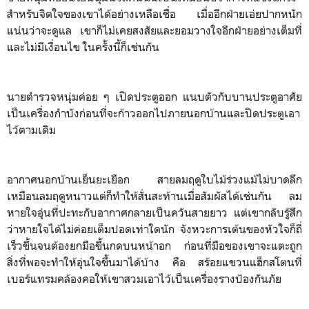
สำหรับจิตใจของเขาได้อย่างเหลือเชื่อ เมื่ออีกฝ่ายเอ่ยปากหนัก
แน่นว่าจะดูแล เขาก็ไม่เคยสงสัยและยอมวางใจอีกฝ่ายอย่างเต็มที่
และไม่มีเงื่อนไข ในครั้งนี้ก็เช่นกัน
นายตำรวจหนุ่มค่อย ๆ เปิดประตูออก แนบตัวกับบานประตูอาศัย
เป็นเครื่องกำบังก่อนที่จะก้าวออกไปภายนอกบ้านและปิดประตูเอา
ไว้ตามเดิม
อากาศนอกบ้านเย็นยะเยือก สายลมฤดูใบไม้ร่วงแม้ไม่บาดลึก
เหมือนลมฤดูหนาวแต่ก็ทำให้สั่นสะท้านเมื่อสัมผัสได้เช่นกัน ลม
หายใจอุ่นที่ปะทะกับอากาศกลายเป็นควันสายยาว แต่เขากลับรู้สึก
ว่าหายใจได้ไม่ค่อยเต็มปอดเท่าใดนัก จังหวะการเต้นของหัวใจก็ถี่
เร็วขึ้นจนต้องยกมือขึ้นกดบนหน้าอก ก่อนที่มือของเขาจะแตะถูก
สิ่งที่พอจะทำให้อุ่นใจขึ้นมาได้บ้าง คือ สร้อยแขวนแฮ็กสโตนที่
เบอร์แทรมคล้องคอให้เขาสวมเอาไว้เป็นเครื่องรางป้องกันภัย