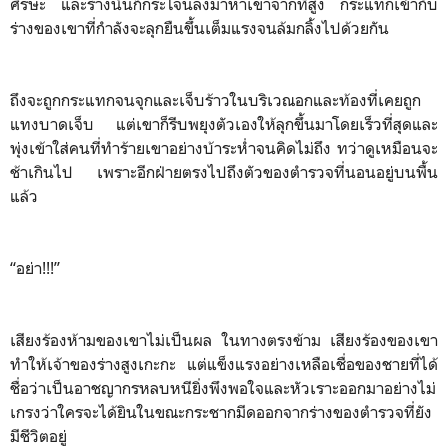
ศีรษะ และร่างนั้นก็กระโจนลงมาหาเขาจากที่สูง กระแทกเข้ากับ
ร่างของเขาที่กำลังจะลุกยืนขึ้นเต็มแรงจนล้มกลิ้งไปด้วยกัน
ถึงจะถูกกระแทกจนจุกและเจ็บร้าวในบริเวณอกและท้องที่เคยถูก
แทงบาดเจ็บ แต่เขาก็รีบพยุงตัวเองให้ลุกขึ้นมาโดยเร็วที่สุดและ
พุ่งเข้าใส่คนที่ทำร้ายเขาอย่างบ้าระห่ำจนคิดไม่ถึง ทว่าดูเหมือนจะ
ช้าเกินไป เพราะอีกฝ่ายตรงไปถึงตัวของตำรวจที่นอนอยู่บนพื้น
แล้ว
“อย่า!!!”
เสียงร้องห้ามของเขาไม่เป็นผล ในทางตรงข้าม เสียงร้องของเขา
ทำให้เจ้าของร่างสูงเกะกะ แต่แข็งแรงอย่างเหลือเชื่อของชายที่ได้
ชื่อว่าเป็นอาชญากรหลบหนียิ่งพึงพอใจและหัวเราะออกมาอย่างไม่
เกรงว่าใครจะได้ยินในขณะกระชากมีดออกจากร่างของตำรวจที่ยัง
มีชีวิตอยู่