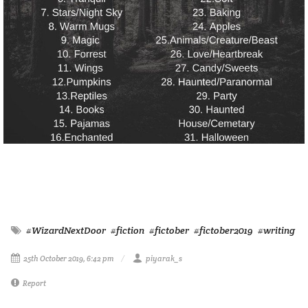
#WizardNextDoor
#fiction
#fictober
#fictober2019
#writing
25th October 2019, 6:42 pm
piyarak_s
Report