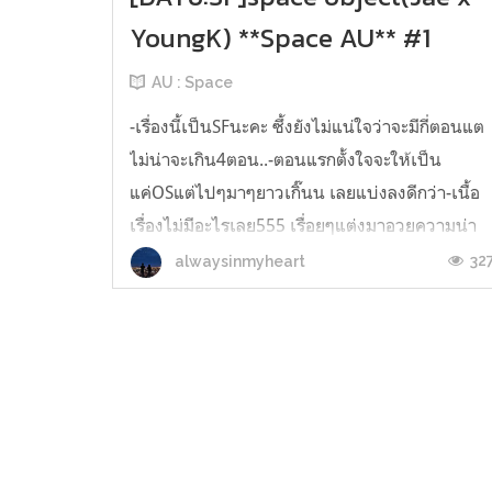
YoungK) **Space AU** #1
AU : Space
-เรื่องนี้เป็นSFนะคะ ซึ้งยังไม่แน่ใจว่าจะมีกี่ตอนแต
ไม่น่าจะเกิน4ตอน..-ตอนแรกตั้งใจจะให้เป็น
แค่OSแต่ไปๆมาๆยาวเกิ๊นน เลยแบ่งลงดีกว่า-เนื้อ
เรื่องไม่มีอะไรเลย555 เรื่อยๆแต่งมาอวยความน่า
รักของน้องยยเฉยๆปล.ขอบคุณทุกคนที่เข้ามาอ่าน
32
alwaysinmyheart
นะคะ กราบบบบบบ <3 “โดอุน เมื่อคืนกูกลับมา
คอนโดไงวะ” “ผมกับพี่ซองจิน...