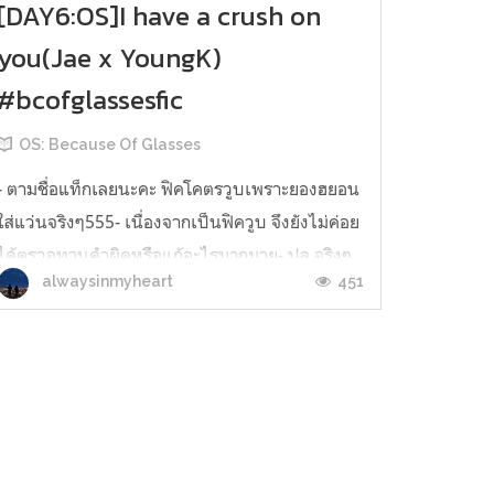
[DAY6:OS]I have a crush on
you(Jae x YoungK)
#bcofglassesfic
OS: Because Of Glasses
- ตามชื่อแท็กเลยนะคะ ฟิคโคตรวูบเพราะยองฮยอน
ใส่แว่นจริงๆ555- เนื่องจากเป็นฟิควูบ จึงยังไม่ค่อย
ได้ตรวจทานคำผิดหรือแก้อะไรมากมาย- ปล.จริงๆ
451
alwaysinmyheart
อยากแต่งหลายรูป แต่รีบลงไว้จะมาเพิ่มน้าาา-
ปล.2 กราบทุกคนที่เข้ามาอ่าน ทั้งตั้งใจและไม่ตั้งใจ
รักกกกกก ยองฮยอนแอบชอบเจฮยอง... น่าเสียดาย
ที่เจฮยองไม่มีวันรับรู้เร...