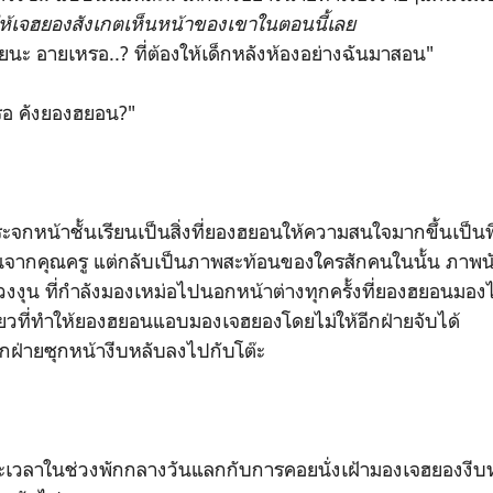
ให้เจฮยองสังเกตเห็นหน้าของเขาในตอนนี้เลย
ะ อายเหรอ..? ที่ต้องให้เด็กหลังห้องอย่างฉันมาสอน"
หรอ คังยองฮยอน?"
กหน้าชั้นเรียนเป็นสิ่งที่ยองฮยอนให้ความสนใจมากขึ้นเป็นพิ
ียนจากคุณครู แต่กลับเป็นภาพสะท้อนของใครสักคนในนั้น ภา
่วงงุน ที่กำลังมองเหม่อไปนอกหน้าต่างทุกครั้งที่ยองฮยอนมอง
เดียวที่ทำให้ยองฮยอนแอบมองเจฮยองโดยไม่ให้อีกฝ่ายจับได้
อีกฝ่ายซุกหน้างีบหลับลงไปกับโต๊ะ
เวลาในช่วงพักกลางวันแลกกับการคอยนั่งเฝ้ามองเจฮยองงีบห