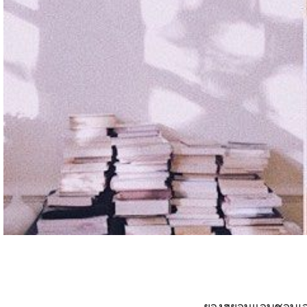
ยองฮยอนแอบชอบเจฮยอง.