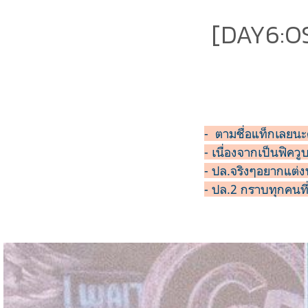
[DAY6:OS
- ตามชื่อแท็กเลยน
- เนื่องจากเป็นฟิคว
- ปล.จริงๆอยากแต่งห
- ปล.2 กราบทุกคนที่เ