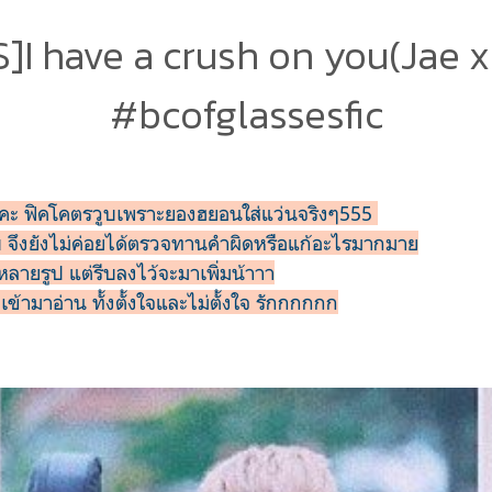
]I have a crush on you(Jae 
#bcofglassesfic
ะคะ ฟิคโคตรวูบเพราะยองฮยอนใส่แว่นจริงๆ555
ูบ จึงยังไม่ค่อยได้ตรวจทานคำผิดหรือแก้อะไรมากมาย
ลายรูป แต่รีบลงไว้จะมาเพิ่มน้าาา
ข้ามาอ่าน ทั้งตั้งใจและไม่ตั้งใจ รักกกกกก