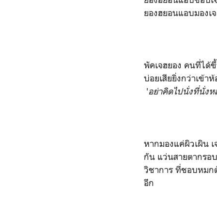
ยองฮยอนแอบมองเจฮยอ
พัคเจฮยอง คนที่ได้ข
บ่อยเสียยิ่งกว่าเข้าห
'
อย่าคิดไปนั่งที่นั่ง
หากมองแค่ผิวเผิน เจ
กัน แว่นสายตากรอบใ
วิชาการ ที่ชอบหมกต
อีก