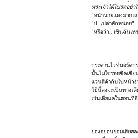
พระเจ้าได้โปรดอย่า
"หน้านายแดงมากเลยน
"ป..เปล่าสักหน่อย"
"หรือว่า.. เขินฉันเ
กระดานไวท์บอร์ดกระจ
นั้นไม่ใช่รอยขีดเข
แว่นสีดำกับใบหน้าง
วิธีนี้คงจะเป็นทาง
เว้นเสียแต่ในตอนที่
ยองฮยอนยอมเสียสละ