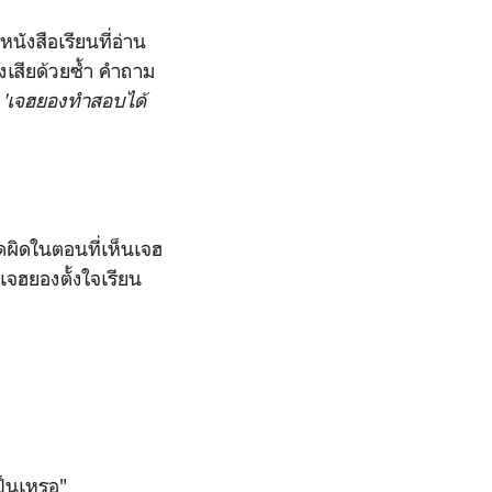
ังสือเรียนที่อ่าน
งเสียด้วยซํ้า คำถาม
ะ' 'เจฮยองทำสอบได้
คิดผิดในตอนที่เห็นเจฮ
่เจฮยองตั้งใจเรียน
.
เป็นเหรอ"