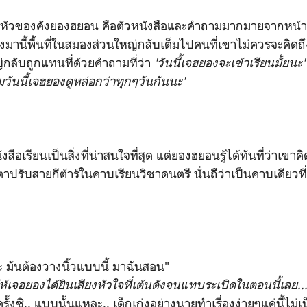
นหัวของคังยองฮยอน คือตัวหนังสือและคำถามมากมายจากหน้าหน
งมานี้พื้นที่ในสมองส่วนใหญ่กลับเต็มไปคนที่เขาไม่ควรจะคิดถึ
กลับถูกแทนที่ด้วยคำถามที่ว่า
'วันนี้เจฮยองจะเข้าเรียนมั้ยน
มวันนี้เจฮยองดูหล่อกว่าทุกๆวันกันนะ'
สือเรียนเป็นสิ่งที่น่าสนใจที่สุด แต่ยองฮยอนรู้ได้ทันที่ว่าเขา
าปรับสายกีต้าร์ในคาบเรียนวิชาดนตรี นั่นถืิว่าเป็นคาบเดียวที
ะ มันต้องวางนิ้วแบบนี้ มาฉันสอน"
ห้เจฮยองได้ยินเสียงหัวใจที่เต้นดังจนแทบระเบิดในตอนนี้เลย..
รั้งซิ.. แบบนั้นแหละ.. เด็กเก่งอย่างนายทำเรื่องง่ายๆแค่นี้ไม่