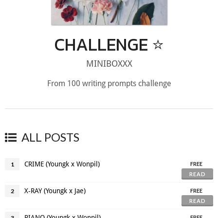
CHALLENGE ⭐
MINIBOXXX
From 100 writing prompts challenge
ALL POSTS
CRIME (Youngk x Wonpil)
1
FREE
READ
X-RAY (Youngk x Jae)
2
FREE
READ
PIANO (Youngk x Wonpil)
3
FREE