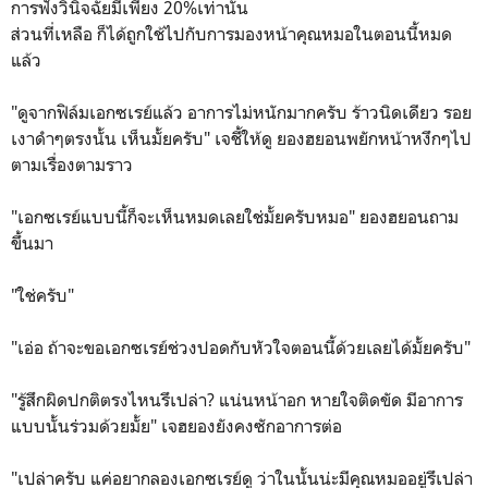
การฟังวินิจฉัยมีเพียง 20%เท่านั้น
ส่วนที่เหลือ ก็ได้ถูกใช้ไปกับการมองหน้าคุณหมอในตอนนี้หมด
แล้ว
"ดูจากฟิล์มเอกซเรย์แล้ว อาการไม่หนักมากครับ ร้าวนิดเดียว รอย
เงาดำๆตรงนั้น เห็นมั้ยครับ" เจชี้ให้ดู ยองฮยอนพยักหน้าหงึกๆไป
ตามเรื่องตามราว
"เอกซเรย์แบบนี้ก็จะเห็นหมดเลยใช่มั้ยครับหมอ" ยองฮยอนถาม
ขึ้นมา
"ใช่ครับ"
"เอ่อ ถ้าจะขอเอกซเรย์ช่วงปอดกับหัวใจตอนนี้ด้วยเลยได้มั้ยครับ"
"รู้สึกผิดปกติตรงไหนรึเปล่า? แน่นหน้าอก หายใจติดขัด มีอาการ
แบบนั้นร่วมด้วยมั้ย" เจฮยองยังคงซักอาการต่อ
"เปล่าครับ แค่อยากลองเอกซเรย์ดู ว่าในนั้นน่ะมีคุณหมออยู่รึเปล่า