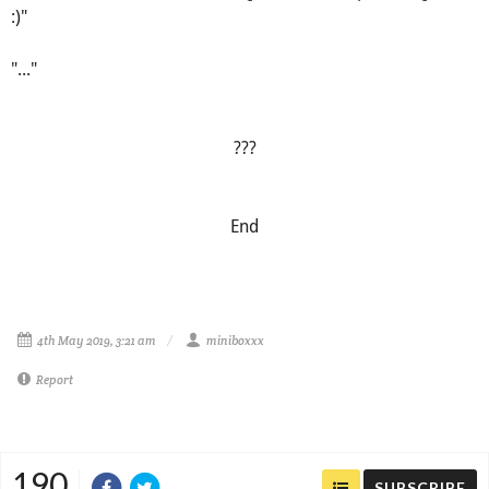
:)"
"..."
???
End
4th May 2019, 3:21 am
miniboxxx
Report
190
SUBSCRIBE