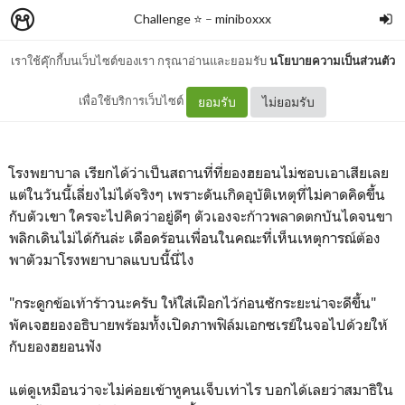
Challenge ⭐
–
miniboxxx
เราใช้คุ๊กกี้บนเว็บไซต์ของเรา กรุณาอ่านและยอมรับ
นโยบายความเป็นส่วนตัว
X-RAY (Youngk x Jae)
เพื่อใช้บริการเว็บไซต์
ยอมรับ
ไม่ยอมรับ
โรงพยาบาล เรียกได้ว่าเป็นสถานที่ที่ยองฮยอนไม่ชอบเอาเสียเลย
แต่ในวันนี้เลี่ยงไม่ได้จริงๆ เพราะดันเกิดอุบัติเหตุที่ไม่คาดคิดขึ้น
กับตัวเขา ใครจะไปคิดว่าอยู่ดีๆ ตัวเองจะก้าวพลาดตกบันไดจนขา
พลิกเดินไม่ได้กันล่ะ เดือดร้อนเพื่อนในคณะที่เห็นเหตุการณ์ต้อง
พาตัวมาโรงพยาบาลแบบนี้นี่ไง
"กระดูกข้อเท้าร้าวนะครับ ให้ใส่เฝือกไว้ก่อนซักระยะน่าจะดีขึ้น"
พัคเจฮยองอธิบายพร้อมทั้งเปิดภาพฟิล์มเอกซเรย์ในจอไปด้วยให้
กับยองฮยอนฟัง
แต่ดูเหมือนว่าจะไม่ค่อยเข้าหูคนเจ็บเท่าไร บอกได้เลยว่าสมาธิใน