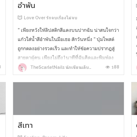
อำพัน
Love Over รักจบเรื่องไม่จบ
" เพียงหวังให้ลิปสติกสีแดงบนปากฉัน น่าสนใจกว่า
แก้วใส่น้ำสีอำพันในมือเธอ สักวันหนึ่ง " ปุ่มโพสต์
ถูกกดลงอย่างรวดเร็ว และทำให้ข้อความปรากฎสู่
สายตาผู้คน เพียงไม่ถึง1นาทีที่ฉันคิดและพิมพ์ลง
ไป แต่มันเป็นผลพลอยได้จากเรื่องราวในตลอด
8
188
TheScarletNails นักเขียนเล็บแดง
เวลา1เดือน2วันที่ผ่านมาเราสองคนพบกันในคืนที่
ขวดแก้วสีอำพันวางเกลื่อนกลาดอยู...
สีเทา