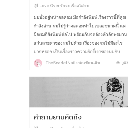
Love Over รักจบเรื่องไม่จบ
ผมนั่งอยู่หน้าจอคอม มือกำลังพิมพ์เรื่องราวนี้ที่คุณ
กำลังอ่าน ผมไม่รู้ว่าจอคอมทำไมเบลอขนาดนี้ แต่
มือผมก็ยังพิมพ์ต่อไป พร้อมกับจดจ้องตัวอักษรผ่าน
แว่นสายตาของผมไปด้วย เรื่องของผมไม่มีอะไร
มากหรอก เป็นเรื่องราวความรักงี่เง่าของผมกับ
แฟนน่ะ ผมอาจจะอยากแค่บ่นหรือระบายให้คุณฟัง
30
TheScarletNails นักเขียนเล็บแดง
เพราะในเวลาแบบนี้ ผมไม่ม...
คำถามยามคิดถึง