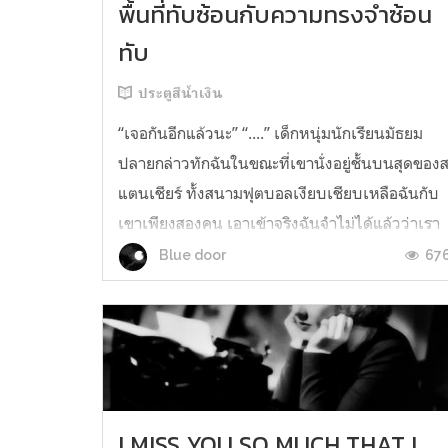
พื้นที่ทับซ้อนกับความทรงจำซ้อน
ทับ
ประตูสีน้ำเงิน
“เจอกันอีกแล้วนะ” “....” เด็กหนุ่มนักเรียนมัธยม
ปลายกล่าวทักฉันในขณะที่เขานั่งอยู่ชั้นบนสุดของ
แตนเชียร์ ทั้งสนามฟุตบอลเงียบเชียบเหลือฉันกับ
เขาเพียงสองคน เอาเข้าจริงฉันจำไม่ได้แล้วว่าเรา
มาเจอกันในที่แห่งนี้กี่ครั้งแล้ว บรรยากาศเดิมๆ
67
Blue door
ความเงียบเหงาเดิมๆ แต่ที่น่าแปลกคือฉันไม่เคย
นึกชื่อเด็กหนุ่มคนนั้...
I MISS YOU SO MUCH THAT I