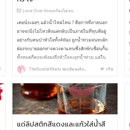
Love Over รักจบเรื่องไม่จบ
เคยนั่งเฉยๆ แล้วน้ำไหลไหม ? คือการที่ภายนอก
อาจจะนิ่งไม่ไหวติงแต่กลับเป็นภายในที่ทุบตีอยู่
อย่างกับคนบ้าหัวใจทั้ง4ห้อง ถูกน้ำท่วมจนทะลัก
ต้องระบายออกทางดวงตาแทนซึ่งสักพักเขื่อนกั้น
ทั้งหมดก็คงจะพังลงถึงหัวใจจะถูกน้ำท่วม แต่ใน
ขณะเดียวกัน บางครั้งใจกลับรู้สึกเบาหวิว
8
189
TheScarletNails นักเขียนเล็บแดง
เคว้งคว้างเหมือนมีรูให้ลมลอดผ่านที่ตร...
แด่ลิปสติกสีแดงและแก้วใส่น้ำสี