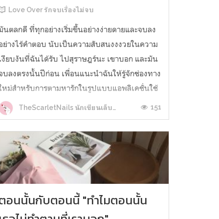
Love Over รักจบเรื่องไม่จบ
มันตลกดี ที่ทุกอย่างเริ่มขึ้นอย่างง่ายดายและจบลง
อย่างไร้คำตอบ นับเป็นความสับสนงงงวยในความ
เงียบงันที่ฉันได้รับ ไปสุราษฎร์นะ เขาบอก และมัน
จบลงตรงนั้นปีก่อน เพื่อนแนะนำฉันให้รู้จักช่องทาง
ใหม่สำหรับการตามหารักในรูปแบบแอพลิเคชั่นใช้
งานง่าย ฉันชอบมันมาก ระคนตื่นเต้นกับเพื่อนร่วม
151
TheScarletNails นักเขียนเล็บแดง
แอปมากหน้าหลายตาที่เรียงราย...
ตอนนั้นกับตอนนี้ "ทำไมตอนนั้น
เธอไม่ทำตามที่เราบอก"