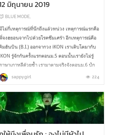
12 มิถุนายน 2019
BLUE MODE,
มีไม่กี่เหตุการณ์ที่นึกถึงแล้วหน่วง เหตุการณ์แรกคือ
พี่จงฮยอนจากไปด้วยโรคซึมเศร้า อีกเหตุการณ์คือ
คิมฮันบิน (B.I.) ออกจากวง iKON เราเติบโตมากับ
iKON รู้จักกันครั้งแรกตอนม.5 ตอนนั้นเรายังไม่รู้
ภาษาเกาหลีด้วยซ้ำ เรามาตามจริงจังตอนม.6 ปัก
เมนไว้แล้วคือคิมดงฮยอก แต่เรารักทั้ง 7 คนสุดใจ
224
sappygirl
เราขึ้นปี 1 เริ่...
กูให้มึงเพื่อนรัก : จงไม่มีผัวไป