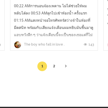
00:22 AMการนอนจ้องเพดาน ไม่ได้ช่วยให้ผม
หลับได้ลง 00:53 AMลุกไปเข้าห้องน้ำ ครั้งแรก
01:15 AMแสงหน้าจอโทรศัพทร์สว่างจ้าในห้องที่
มืดสนิท พร้อมกับเสียงแจ้งเตือนผมหยิบมันขึ้นมาดู
แอบหวังลึก ๆ ว่าแจ้งเตือนนี้จะเป็นของเธอแต่ก็ไม่
01:40 AMโรงงานในหัวผมยังไม่ปิดตัวลง มันยัง
9
143
The boy who fall in love .
ทำงานและคิดอะไรฟุ้งซ่านมากมายอยู่...
1
2