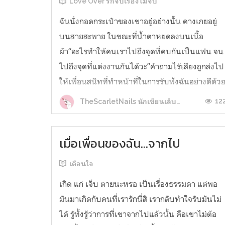
Love Over รักจบเรื่องไม่จบ
ฉันนั่งกอดกระเป๋าของเขาอยู่อย่างนั้น คางเกยอยู่
บนสายสะพาย ในขณะที่น้ำตาหยดลงบนเนื้อ
ผ้า“อะไรทำให้คนเราไปถึงจุดที่คบกันเป็นแฟน จน
ไปถึงจุดที่แต่งงานกันได้วะ”คำถามไร้เสียงถูกส่งไป
ให้เพื่อนสนิทที่ทำหน้าที่ในการรับฟังฉันอย่างดีด้ว
การอ่านข้อความนั้นและพิมพ์ตอบกลับมาอย่าง
12
TheScarletNails นักเขียนเล็บแดง
รวดเร็ว“เมื่อตัวจริง2คนมาเจอกันไงมึ...
เมื่อเพื่อนของฉัน...จากไป
เตือนใจ
เกิด แก่ เจ็บ ตายนะหรอ เป็นเรื่องธรรมดา แต่พอ
มันมาเกิดกับคนที่เรารักนี่สิ เรากลับทำใจรับมันไม่
ได้ รู้ทั้งรู้ว่าการที่เขาจากไปแล้วนั้น คือเขาไม่ต้อ