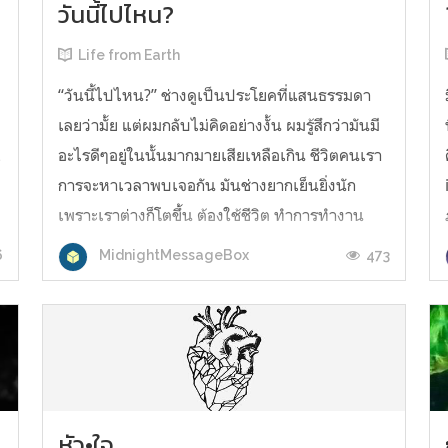
วันนี้ไปไหน?
Life from Earth
“วันนี้ไปไหน?” ช่างดูเป็นประโยคที่แสนธรรมดา
เลยว่ามั้ย แต่ผมกลับไม่คิดอย่างงั้น ผมรู้สึกว่ามันมี
อะไรดีๆอยู่ในนั้นมากมายเสียเหลือเกิน ชีวิตคนเรา
ส
การจะหาเวลาพบเจอกัน มันช่างยากเย็นยิ่งนัก
เพราะเราต่างก็โตขึ้น ต้องใช้ชีวิต ทำการทำงาน
เพื่ออนาคตที่วาดไว้ มันจึงทำให้ เวลาที่เราจะได้มา
6
473
MidnightMessageBox
เจอหน้ามิตรสหายที่ผูก...
หัว•ใจ