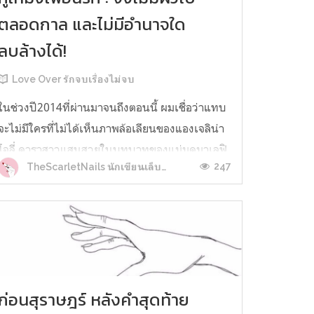
ตลอดกาล และไม่มีอำนาจใด
ลบล้างได้!
Love Over รักจบเรื่องไม่จบ
​ในช่วงปี2014ที่ผ่านมาจนถึงตอนนี้ ผมเชื่อว่าแทบ
จะไม่มีใครที่ไม่ได้เห็นภาพล้อเลียนของแองเจลิน่า
โจลี่ ดาราสาวแสนสวยในบทบาทของแม่มดมาเลฟิ
247
TheScarletNails นักเขียนเล็บแดง
เซนท์ประจำเรื่องเจ้าหญิงนิทราฉบับคนแสดงแน่ๆ
ภาพดังกล่าวเป็นฉากสำคัญในตอนที่ป้าโจลี่ร่าย
คาถาใส่เจ้าหญิงน้อย โดยถ้อยคำอันเป็นตำนานคือ
‘…และไม่มีอำนาจใดลบล้างได้!!’ ต่อ...
ก่อนสุราษฎร์ หลังคำสุดท้าย