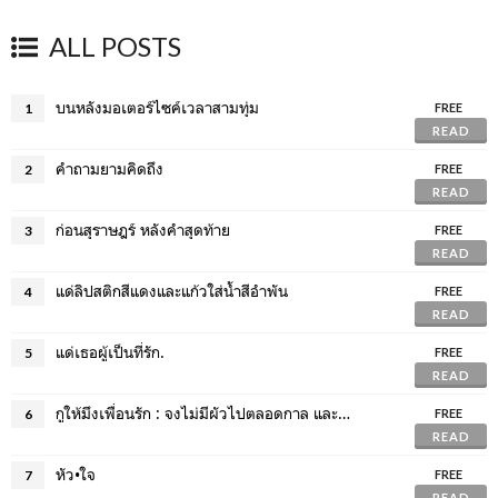
ALL POSTS
บนหลังมอเตอร์ไซค์เวลาสามทุ่ม
1
FREE
READ
คำถามยามคิดถึง
2
FREE
READ
ก่อนสุราษฎร์ หลังคำสุดท้าย
3
FREE
READ
แด่ลิปสติกสีแดงและแก้วใส่น้ำสีอำพัน
4
FREE
READ
แด่เธอผู้เป็นที่รัก.
5
FREE
READ
กูให้มึงเพื่อนรัก : จงไม่มีผัวไปตลอดกาล และไม่มีอำนาจใดลบล้างได้!
6
FREE
READ
หัว•ใจ
7
FREE
READ