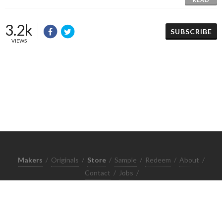
3.2k
SUBSCRIBE
VIEWS
Makers
/
Originals
/
Store
/
Sample
/
Redeem
/
About
/
Contact
/
Jobs
/
Copyrights © 2015 All Rights Reserved by Minimore
ภาพและเนื้อหาในเว็บไซต์นี้เป็นงานมีลิขสิทธิ์ ห้ามทำซ้ำหรือดัดแปลง