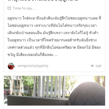
Time to say.....
ฤดูหนาว ใกล้จะมาถึงแล้วสินะฉํนรู้สึกไม่ชอบฤดูหนาวเลย ที่
ไม่ชอบฤดูหนาว เพราะบางทีมันไม่ได้หนาวจริงๆอ่ะเวลา
เดินกลับบ้านตอนเย็น มันรู้สึกเหงา เหงายังไงก็ไม่รู้ หัวค่ำ
ในฤดูหนาว เป็นเวลาที่โหดร้ายมากเลยสำหรับฉันยิ่งช่วง
เทศกาลด้วยแล้ว ทุกที่มีกลิ่นไอของคริสมาต มีดอกไม้ มีของ
ขวัญ มีเสียงเพลงมันก็ดีแหละ ...
190
iamgroo74059003