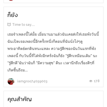
ก็ยัง
Time to say.....
เธอจำเพลงนี้ได้มั้ย เมื่อนานมาแล้วฉันเคยส่งให้เธอฟังวันนี้
ฉันเปิดเจอเพลงนี้อีกครั้งหนึ่งก็ตอนที่ฉันนั่งโง่ๆดู
พระอาทิตย์ตกดินหนะแหละ ความรู้สึกของฉันวันแรกที่ฟัง
เพลงนี้ กับวันนี้ที่ได้ฟังอีกครั่งฉันก็ยัง "รู้สึกเหมือนเดิม" นะ
"รู้สึกดี"ฉันว่าฉันก็ "มีความสุข" ดีนะ เวลานึกถึงเรื่องดีๆที่
เกิดขึ้นถึงม...
178
iamgroo74059003
คุณสำคัญ