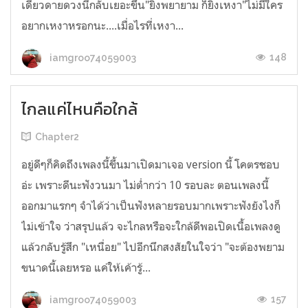
เดียวดายดวงนี้กลับเยอะขึ้น"ยิ่งพยายาม ก็ยิ่งเหงา"ไม่มีใคร
อยากเหงาหรอกนะ....เมื่อไรที่เหงา...
148
iamgroo74059003
ไกลแค่ไหนคือใกล้
Chapter2
อยู่ดีๆก็คิดถึงเพลงนี้ขึ้นมาเปิดมาเจอ version นี้ โคตรชอบ
อ่ะ เพราะดีนะฟังวนมา ไม่ต่ำกว่า 10 รอบละ ตอนเพลงนี้
ออกมาแรกๆ จำได้ว่าเป็นฟังหลายรอบมากเพราะฟังยังไงก็
ไม่เข้าใจ ว่าสรุปแล้ว จะไกลหรือจะใกล้ดีพอเปิดเนื้อเพลงดู
แล้วกลับรู้สึก "เหนื่อย" ไปอีกนึกสงสัยในใจว่า "จะต้องพยาม
ขนาดนี้เลยหรอ แค่ให้เค้ารู้...
157
iamgroo74059003