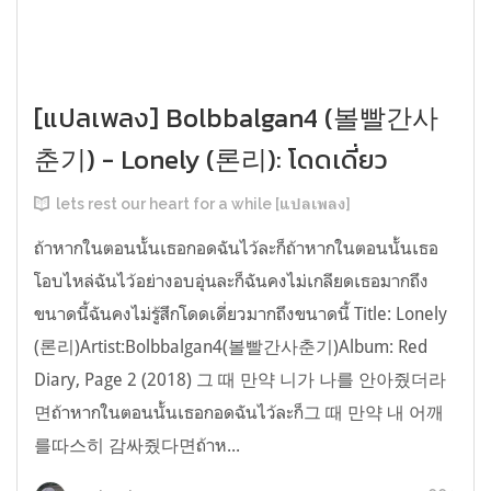
[แปลเพลง] Bolbbalgan4 (볼빨간사
춘기) - Lonely (론리): โดดเดี่ยว
lets rest our heart for a while [แปลเพลง]
ถ้าหากในตอนนั้นเธอกอดฉันไว้ละก็ถ้าหากในตอนนั้นเธอ
โอบไหล่ฉันไว้อย่างอบอุ่นละก็ฉันคงไม่เกลียดเธอมากถึง
ขนาดนี้ฉันคงไม่รู้สึกโดดเดี่ยวมากถึงขนาดนี้ Title: Lonely
(론리)Artist:Bolbbalgan4(볼빨간사춘기)Album: Red
Diary, Page 2 (2018) 그 때 만약 니가 나를 안아줬더라
면ถ้าหากในตอนนั้นเธอกอดฉันไว้ละก็그 때 만약 내 어깨
를따스히 감싸줬다면ถ้าห...