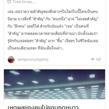
Time to say.....
เธอ เธอว่าความสำคัญของสิ่งต่างๆในโลกใบนี้ใครเป็นคน
นิยาม บางสิ่งที่ "สำคัญ" กับ "คนหนึ่ง" อาจ "ไม่เคยสำคัญ"
กับ "อีกคน" เลยก็ได้ สำหรับฉันแล้ว "เธอ" เป็นคนที่
"สำคัญ" มากตลอดเวลาหลายเดือนที่ผ่านมา นับตั้งแต่เรา
รู้จักกันเธอค่อยๆ "สำคัญ" มาก "ขึ้น" เรื่อยๆ ในชีวิตฉันเธอ
เป็นคนเดียวแหละ ที่ฉันเต็มใจเล่า...
157
iamgroo74059003
เหตุผลของคนไม่ชอบฤดูหนาว