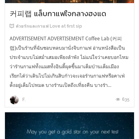
커피랩 แล็บกาแฟใจกลางฮงแด
ด้วยรักและกาแฟ Love at first sip
ADVERTISEMENT ADVERTISEMENT Coffee Lab (커피
랩)เป็นร้านที่ฉันชอบหลบมานั่งจิบกาแฟ อ่านหนังสือเป็น
ประจำแบบไม่สม่ำเสมอเพียงลำพัง ไม่แน่ใจว่าเคยบอกไหม
ว่าร้านกาแฟทั้งแมสทั้งอินดี้ผุดขึ้นมาเต็มบ้านเต็มเมือง
เรียกได้ว่าเดินไปไม่เกินสิบก้าวจะเจอร้านกาแฟหรือคาเฟ่
ตั้งอยู่เต็มไปหมด บางร้านเปิดถึงเที่ยงคืน บางร้า...
635
F.