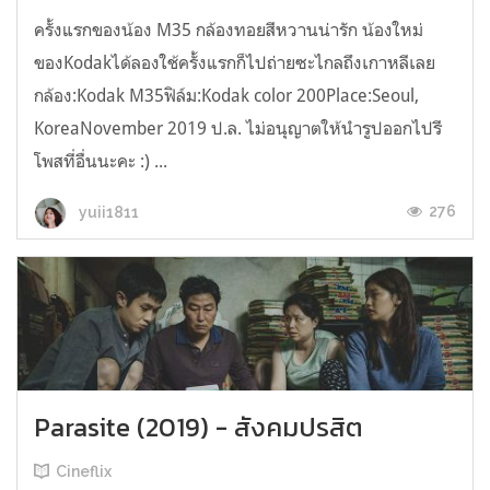
ครั้งแรกของน้อง M35 กล้องทอยสีหวานน่ารัก น้องใหม่
ของKodakได้ลองใช้ครั้งแรกก็ไปถ่ายซะไกลถึงเกาหลีเลย
กล้อง:Kodak M35ฟิล์ม:Kodak color 200Place:Seoul,
KoreaNovember 2019 ป.ล. ไม่อนุญาตให้นำรูปออกไปรี
โพสที่อื่นนะคะ :) ...
276
yuii1811
Parasite (2019) - สังคมปรสิต
Cineflix