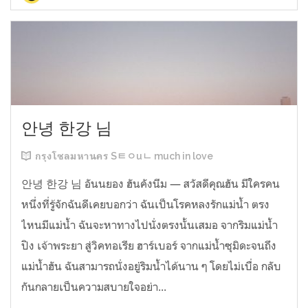
안녕 한강 님
กรุงโซลมหานคร Sㅌㅇuㄴ much in love
안녕 한강 님 อันนยอง ฮันคังนีม — สวัสดีคุณฮัน มีใครคน
หนึ่งที่รู้จักฉันดีเคยบอกว่า ฉันเป็นโรคหลงรักแม่น้ำ ตรง
ไหนมีแม่น้ำ ฉันจะหาทางไปนั่งตรงนั้นเสมอ จากริมแม่น้ำ
ปิง เจ้าพระยา สู่วิคทอเรีย ฮาร์เบอร์ จากแม่น้ำซุมิดะจนถึง
แม่น้ำฮัน ฉันสามารถนั่งอยู่ริมน้ำได้นาน ๆ โดยไม่เบื่อ กลับ
กันกลายเป็นความสบายใจอย่า...