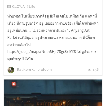
GLOYJAI #Life
ทำแพลนไปเที่ยวเกาหลีอยู่ ยังไม่เคยไปเหมือนกัน แต่หาที่
เที่ยว ที่ถ่ายรูปเกร๋ ๆ อยู่ เลยอยากมาแชร์ฮะ เผื่อใครกำลังหา
อยู่เหมือนกัน ... ไม่รวมพวกคาเฟ่นะฮะ 1. Anyang Art
Parkสวนที่มีมุมถ่ายรูปหลายแนว หลายแบบมาก ที่นี่ก็แพ
ลนว่าจะต้องไป
https://goo.gl/maps/Nmh6Hjr78gc8xfYZ8 ไปดูตัวอย่าง
มุมถ่ายรูปไว้เป็น...
456
Ratikorn Klinpratoom