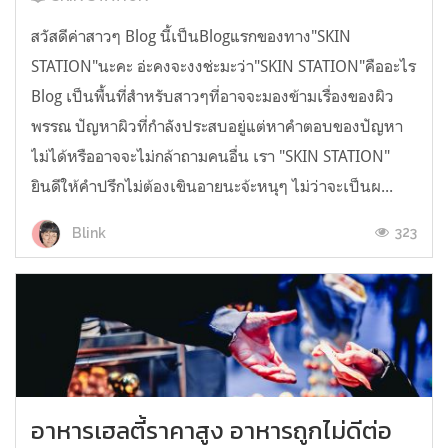
สวัสดีค่าสาวๆ Blog นี้เป็นBlogแรกของทาง"SKIN
STATION"นะคะ อ่ะคงจะงงช่ะมะว่า"SKIN STATION"คืออะไร
Blog เป็นพื้นที่สำหรับสาวๆที่อาจจะมองข้ามเรื่องของผิว
พรรณ ปัญหาผิวที่กำลังประสบอยู่แต่หาคำตอบของปัญหา
ไม่ได้หรืออาจจะไม่กล้าถามคนอื่น เรา "SKIN STATION"
ยินดีให้คำปรึกไม่ต้องเขินอายนะจ้ะหนุๆ ไม่ว่าจะเป็นผ...
323
Blink
อาหารเฮลตี้ราคาสูง อาหารถูกไม่ดีต่อ