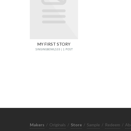
MY FIRST STORY
SINGINGBOWLS33 | 1 POST
Makers
/
Originals
/
Store
/
Sample
/
Redeem
/
Ab