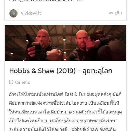
380
vividswift
Hobbs & Shaw (2019) - ลุยทะลุโลก
Cineflix
ถ้าจะให้นิยามหนังแฟรนไชส์ Fast & Furious ยุคหลังๆ มันก็
คือมหากาพย์แห่งความขี้โม้ระดับไฮคลาส เป็นเสมือนพื้นที่
ให้คนเขียนบทเอาไอเดียบ้าๆมาลง แต่ถึงมันจะขี้โม้และหลุด
ลิมิตไปแค่ไหนก็ตาม เราก็ยังรู้สึกว่าทุกๆภาคของมันรักษา
ระดับความบันเทิงไว้ได้อย่างดี Hobbs & Shaw ก็เช่นกัน