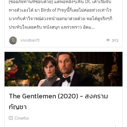
(ขออภัยท่านที่ชอบด้วย) แต่พอหลังๆเห็น DC เค้าเริ่มจับ
ทางตัวเองได้ มา Birds of Preyนี้ก็เลยไม่ค่อยห่วงเท่าไร
บวกกับคำวิจารณ์ล่วงหน้าออกมาสวยด้วย พอได้ดูจริงๆก็
ประทับใจเลยครับ หนังสนุก แพรวพราว อัดแ...
303
vividswift
The Gentlemen (2020) - สงคราม
กัญชา
Cineflix