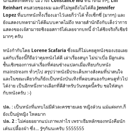
นักแสดงก็ดีครับ ไม่ว่าจะ
ที่น่ารักมากๆ,
Constance Wu
Lili
คนสวยของผม และที่ไม่พูดถึงไม่ได้คือ
Reinhart
Jennifer
ที่แบกหนังทั้งเรื่องเอาไว้เลยก็ว่าได้ ทั้งเซ็กซี่ (มากๆ) และ
Lopez
ยังแสดงบทดราม่าได้ดีแบบคาดไม่ถึง หลายสำนักถึงกับเต็งว่าการ
แสดงของเจ๊สามารถชิงออสการ์ได้เลยจากบทนี้ ถ้าได้ชิงจริงก็เชียร์
มากๆ ครับ
หนังกำกับโดย
ซึ่งผมก็ไม่เคยดูหนังของเธอเลย
Lorene Scafaria
แต่กับเรื่องนี้ก็ถือว่าคุมหนังได้ดี เล่าเรื่องสนุก ไม่น่าเบื่อ มีลูกเล่น
ชั้นเชิงของการเล่าเรื่องที่ค่อนข้างแปลกเมื่อเทียบกับหนัง
mainstream ทั่วๆไป สรุปว่าหนังมีประเด็นทางสังคมที่น่าสนใจ
และในขณะเดียวกันก็ยังเป็นหนังบันเทิงที่ตอบสนองกับคนดูทั่วไป
ได้ง่าย เป็นอีกหนึ่งทางเลือกที่ดีสำหรับวันหยุดนี้ครับ ขอให้สนุก
กับหนังครับ :-)
: เป็นหนังที่แทบไม่มีตัวละครชายเลย หญิงล้วน แม้แต่ผกก.ก็
ปล.
ยังเป็นผู้หญิง โหดมาก
: ไม่ค่อยอยากแปะภาพเท่าไร เพราะธีมหลักของหนังคือนัก
ปล. 2
เต้นเปลื้องผ้า ซึ่ง... รู้ๆกันนะครับ 5555555