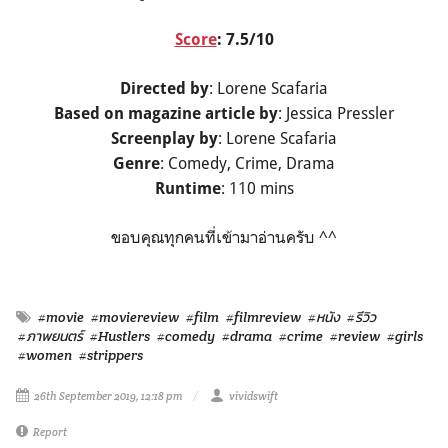
Score
: 7.5/10
: Lorene Scafaria
Directed by
: Jessica Pressler
Based on magazine article by
: Lorene Scafaria
Screenplay by
: Comedy, Crime, Drama
Genre
: 110 mins
Runtime
ขอบคุณทุกคนที่เข้ามาอ่านครับ ^^
#movie
#moviereview
#film
#filmreview
#หนัง
#รีวิว
#ภาพยนตร์
#Hustlers
#comedy
#drama
#crime
#review
#girls
#women
#strippers
26th September 2019, 12:18 pm
vividswift
Report