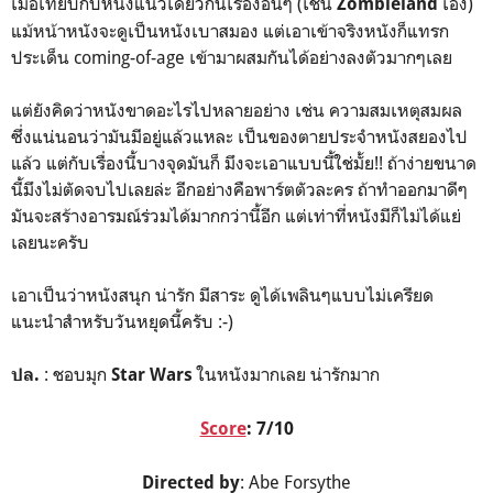
เมื่อเทียบกับหนังแนวเดียวกันเรื่องอื่นๆ (เช่น
เอง)
Zombieland
แม้หน้าหนังจะดูเป็นหนังเบาสมอง แต่เอาเข้าจริงหนังก็แทรก
ประเด็น coming-of-age เข้ามาผสมกันได้อย่างลงตัวมากๆเลย
แต่ยังคิดว่าหนังขาดอะไรไปหลายอย่าง เช่น ความสมเหตุสมผล
ซึ่งแน่นอนว่ามันมีอยู่แล้วแหละ เป็นของตายประจำหนังสยองไป
แล้ว แต่กับเรื่องนี้บางจุดมันก็ มึงจะเอาแบบนี้ใช่มั้ย!! ถ้าง่ายขนาด
นี้มึงไม่ตัดจบไปเลยล่ะ อีกอย่างคือพาร์ตตัวละคร ถ้าทำออกมาดีๆ
มันจะสร้างอารมณ์ร่วมได้มากกว่านี้อีก แต่เท่าที่หนังมีก็ไม่ได้แย่
เลยนะครับ
เอาเป็นว่าหนังสนุก น่ารัก มีสาระ ดูได้เพลินๆแบบไม่เครียด
แนะนำสำหรับวันหยุดนี้ครับ :-)
: ชอบมุก
ในหนังมากเลย น่ารักมาก
ปล.
Star Wars
Score
: 7/10
: Abe Forsythe
Directed by