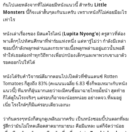
กันไปเลยหลังจากที่ไม่ค่อยมีหนังแนวนี้ สำหรับ
Little
นี้ก็จะเล่าสั้นๆละกันนะครับ เพราะหนังก็ไม่ค่อยมีอะไร
Monsters
เท่าไร
หนังเล่าเรื่องของ มิสแคโรไลน์ (
) ครูสาวที่ต้อง
Lupita Nyong'o
พาเด็กๆไปทัศนศึกษาที่ฟาร์มแห่งหนึ่ง แต่หารู้ไม่ว่า กำลังมีเหล่า
ซอมบี้กำลังพลุกพล่านและกระหายเนื้อพลุกพล่านอยู่แถวนั้นพอดี
ทำให้เธอต้องทำทุกวิถีทางเพื่อปกป้องเด็กๆและพาพวกเขาเอาตัว
รอดออกไปให้ได้
หนังได้รับคำวิจารณ์ดีมากตอนไปเปิดตัวที่ซันแดนซ์ Rotten
Tomatoes ก็สูงถึง 83% (คะแนนเฉลี่ย 6.83 ซึ่งก็พอเหมาะกับหนัง
แนวนี้) ทีแรกก็ลุ้นมากเลยว่าจะมีคนซื้อมาฉายไทยมั้ยน้า สุดท้าย
ก็ได้ดูในโรงจริงๆ แต่รอบก็อาจจะน้อยหน่อย อย่างตจว.ที่ผมอยู่
เนี่ย โรงใกล้ๆก็มีแค่รอบเดียวเองนะ
ว่ากันตรงๆหนังก็สนุกดูเพลินมากครับ เป็นหนังซอมบี้ปนตลกที่ผม
รู้สึกว่ามันไม่โหดเลือดสาดมากมายนะ คือมีแหละ แต่ก็จัดว่าน้อย