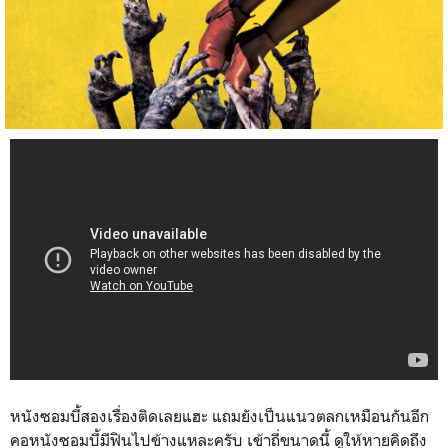
หนังซอมบี้สองเรื่องติดเลยแฮะ แถมยังเป็นแนวตลกเหมือนกันอีก
คอหนังซอมบี้มีฟินไปข้างแหละครับ เข้าถี่ขนาดนี้ ดูให้หายคิดถึง