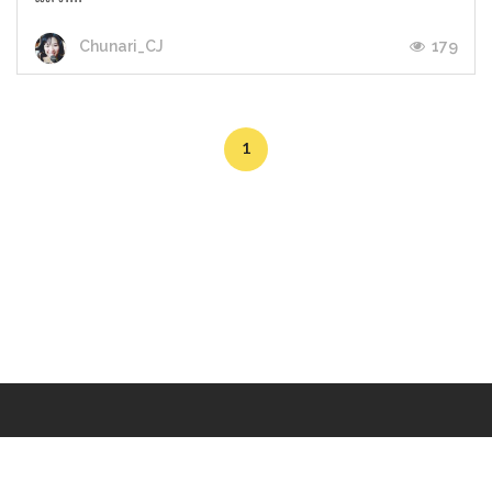
179
Chunari_CJ
1
Makers
/
Originals
/
Store
/
Sample
/
Redeem
/
About
/
Contact
/
Jobs
/