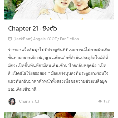
Chapter 21 : ชิงตัว
[JackBam] Angels /GOT7 FanFiction
ร่างของแจ็คสันพุ่งไปที่ประตูทันทีที่เหตการณ์ไม่คาดฝันเกิด
ขึ้นท่ามกลางเสียงสัญญาณเตือนภัยที่ดังลั่นประตูอัตโนมัติที่
มักจะเปิดขึ้นทันทีถ้ามีคนเดินเข้ามาใกล้กลับหยุดนิ่ง “เปิด
สิ!!เปิด!!โธ่โว๊ยย!!ฮยอง!!” มือแกร่งทุบลงที่ประตูอย่างร้อนใจ
แล้วหันกลับมาหาหัวหน้าทั้งสองเพื่อขอความช่วยเหลือยูค
ยอมเดินเข้ามาดึ...
147
Chunari_CJ