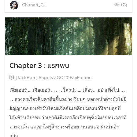
174
Chunari_CJ
Chapter 3 : แรกพบ
[JackBam] Angels /GOT7 FanFiction
เจียเออร์ ... เจียเออร์ ... . . . ใครน่ะ.... เดี๋ยว... อย่าเพิ่งไป... .
. . ดวงตาเรียวลืมตาตื่นขึ้นอย่างเงียบๆ นอกหน้าต่างยังไม่มี
สัญญาณของเช้าวันใหม่แจ็คสันเหลือบมองนาฬิกาปลุกที่
โต๊ะข้างเตียงพบว่าเขายังมีเวลาอีกเกือบๆชั่วโมงก่อนเวลาที่
ควรจะตื่น แต่เขาไม่รู้สึกง่วงหรืออยากนอนต่อ ฝันนั่นอีก
แล้ว....