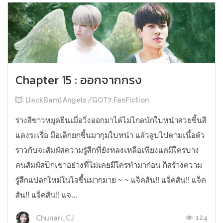
Chapter 15 : ออกจากกรง
[JackBam] Angels /GOT7 FanFiction
ร่างสีขาวหยุดยืนเมื่อวิ่งออกมาได้ไม่ไกลนักใบหน้าสวยขึ้นสี
แดงระเรื่อ มือเล็กยกขึ้นมากุมใบหน้า แล้วลูบไปตามเนื้อตัว
ราวกับจะสัมผัสความรู้สึกที่ยังหลงเหลือเพียงแค่มีใครบาง
คนสัมผัสปีกเขาอย่างที่ไม่เคยมีใครทำมาก่อน ก็สร้างความ
รู้สึกแปลกใหม่ในใจขึ้นมากมาย ~ ~ แจ็คสัน!! แจ็คสัน!! แจ็ค
สัน!! แจ็คสัน!! แจ...
124
Chunari_CJ