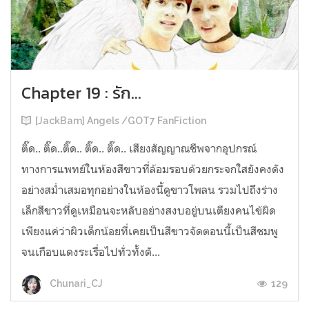
Chapter 19 : รัก...
[JackBam] Angels /GOT7 FanFiction
ติ๊ด.. ติ๊ด..ติ๊ด.. ติ๊ด.. ติ๊ด.. เสียงสัญญาณชีพจากอุปกรณ์
ทางการแพทย์ในห้องสีขาวที่ล้อมรอบด้วยกระจกใสยังคงดัง
อย่างสม่ำเสมอทุกอย่างในห้องนี้ดูขาวโพลน รวมไปถึงร่าง
เล็กสีขาวที่ดูเหมือนจะหลับอย่างสงบอยู่บนเตียงคนไข้ผิด
เพียงแค่ว่าผิวเด็กน้อยที่เคยเป็นสีขาวจัดตอนนี้เป็นสีชมพู
จนเกือบแดงระเรื่อไปทั่วทั้งตั...
129
Chunari_CJ