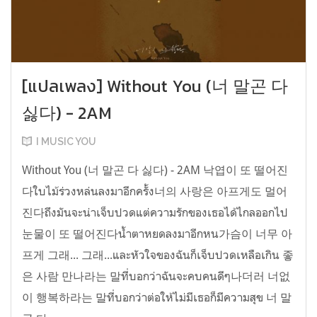
[แปลเพลง] Without You (너 말곤 다
싫다) - 2AM
I MUSIC YOU
Without You (너 말곤 다 싫다) - 2AM 낙엽이 또 떨어진
다ใบไม้ร่วงหล่นลงมาอีกครั้ง너의 사랑은 아프게도 멀어
진다ถึงมันจะน่าเจ็บปวดแต่ความรักของเธอได้ไกลออกไป
눈물이 또 떨어진다น้ำตาหยดลงมาอีกหน가슴이 너무 아
프게 그래... 그래...และหัวใจของฉันก็เจ็บปวดเหลือเกิน 좋
은 사람 만나라는 말ที่บอกว่าฉันจะคบคนดีๆ나더러 너없
이 행복하라는 말ที่บอกว่าต่อให้ไม่มีเธอก็มีความสุข 너 말