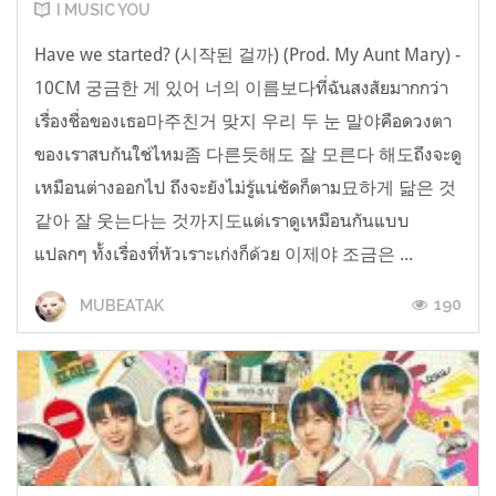
I MUSIC YOU
Have we started? (시작된 걸까) (Prod. My Aunt Mary) -
10CM 궁금한 게 있어 너의 이름보다ที่ฉันสงสัยมากกว่า
เรื่องชื่อของเธอ마주친거 맞지 우리 두 눈 말야คือดวงตา
ของเราสบกันใช่ไหม좀 다른듯해도 잘 모른다 해도ถึงจะดู
เหมือนต่างออกไป ถึงจะยังไม่รู้แน่ชัดก็ตาม묘하게 닮은 것
같아 잘 웃는다는 것까지도แต่เราดูเหมือนกันแบบ
แปลกๆ ทั้งเรื่องที่หัวเราะเก่งก็ด้วย 이제야 조금은 ...
190
MUBEATAK