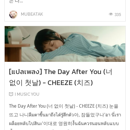
곤 다...
335
MUBEATAK
[แปลเพลง] The Day After You (너
없이 첫날) - CHEEZE (치즈)
I MUSIC YOU
The Day After You (너 없이 첫날) - CHEEZE (치즈) 눈을
뜨고 나니ลืมตาขึ้นมาถึงได้รู้สึกตัว아, 잠들었구나'อา นี่เรา
ผล็อยหลับไปสินะ'이대로 영원히งั้นฉันควรนอนหลับแบบ