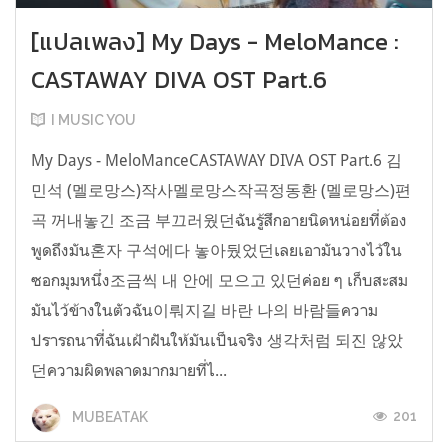
[แปลเพลง] My Days - MeloMance :
CASTAWAY DIVA OST Part.6
I MUSIC YOU
My Days - MeloManceCASTAWAY DIVA OST Part.6 김
민석 (멜로망스)작사멜로망스작곡정동환 (멜로망스)편
곡 꺼내놓긴 조금 부끄러웠던ฉันรู้สึกอายนิดหน่อยที่ต้อง
พูดถึงมัน혼자 구석에다 놓아뒀었던เลยเอามันวางไว้ใน
ซอกมุมหนึ่ง조금씩 내 안에 모으고 있던ค่อย ๆ เก็บสะสม
มันไว้ข้างในตัวฉัน이뤄지길 바란 나의 바람들ความ
ปรารถนาที่ฉันเฝ้าฝันให้มันเป็นจริง 생각처럼 되진 않았
던ความผิดพลาดมากมายที่ไ...
201
MUBEATAK