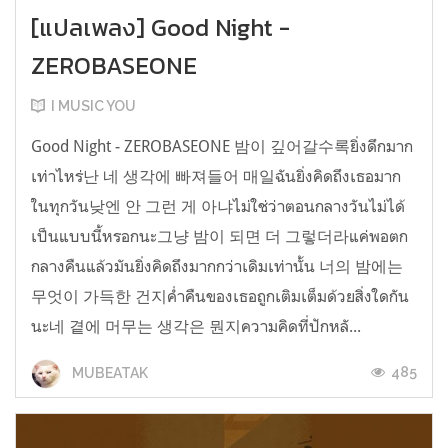
[แปลเพลง] Good Night -
ZEROBASEONE
I MUSIC YOU
Good Night - ZEROBASEONE 밤이 깊어갈수록ยิ่งดึกมาก
เท่าไหร่난 네 생각에 빠져들어 매일ฉันยิ่งคิดถึงเธอมาก
ในทุกวัน낮엔 안 그런 게 아냐ไม่ใช่ว่าตอนกลางวันไม่ได้
เป็นแบบนี้หรอกนะ그냥 밤이 되면 더 그렇더라แค่พอตก
กลางคืนแล้วมันยิ่งคิดถึงมากกว่าเดิมเท่านั้น 너의 밤에는
무엇이 가득한 건지ค่ำคืนของเธอถูกเติมเต็มด้วยสิ่งใดกัน
นะ네 곁에 머무는 생각은 뭔지ความคิดที่ปักหลั...
485
MUBEATAK