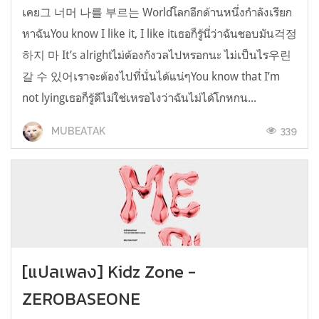
เคย그 너머 나를 부르는 Worldโลกอีกด้านหนึ่งกำลังเรียก
หาฉันYou know I like it, I like itเธอก็รู้นี่ว่าฉันชอบมัน걱정
하지 마 It’s alrightไม่ต้องกังวลไปหรอกนะ ไม่เป็นไร우린
갈 수 있어เราจะต้องไปที่นั่นได้แน่ๆYou know that I’m
not lyingเธอก็รู้ดีไม่ใช่เหรอไงว่าฉันไม่ได้โกหกน...
339
MUBEATAK
[แปลเพลง] Kidz Zone -
ZEROBASEONE