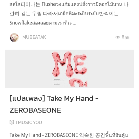
สดใส피어나는 Flushดวงแก้มแดงปลั่งราวมีดอกไม้บาน 나
란히 걷는 우릴 따라서เกล็ดหิมะระยิบระยับ반짝이는
Snowflakeล่องลอยตามเราที่เด...
655
MUBEATAK
[แปลเพลง] Take My Hand -
ZEROBASEONE
I MUSIC YOU
Take My Hand - ZEROBASEONE 익숙한 공간พื้นที่อันคุ้น