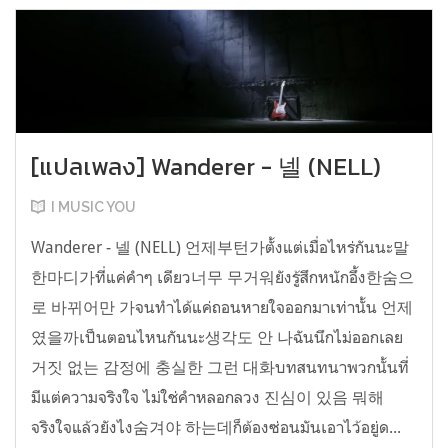
[แปลเพลง] Wanderer - 넬 (NELL)
I MUSIC YOU
Wanderer - 넬 (NELL) 언제부턴가ตั้งแต่เมื่อไหร่กันนะ말
한마디가ที่แค่คำๆ เดียว너무 무거워ยังรู้สึกหนักอึ้ง한숨으
로 바뀌어만 가จนทำได้แค่ถอนหายใจออกมาเท่านั้น 언제
였을까เป็นตอนไหนกันนะ생각도 안 나ฉันนึกไม่ออกเลย
거짓 없는 감정에 충실한 그런 대화บทสนทนาพวกนั้นที่
มีแต่ความจริงใจ ไม่ใช่คำหลอกลวง 진심이 있음 뭐해
จริงใจแล้วยังไง숨겨야 하는데ก็ต้องซ่อนมันเอาไว้อยู่ด...