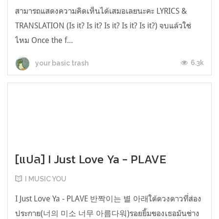
สามารถแสดงความคิดเห็นได้เสมอเลยนะคะ LYRICS &
TRANSLATION (Is it? Is it? Is it? Is it? Is it?) จบแล้วใช่
ไหม Once the f...
6.3k
your basic trash
[แปล] I Just Love Ya - PLAVE
I MUSIC YOU
I Just Love Ya - PLAVE 반짝이는 별 아래ใต้ดวงดาวที่ส่อง
ประกาย(너의 미소 너무 아름다워)รอยยิ้มของเธอมันช่าง