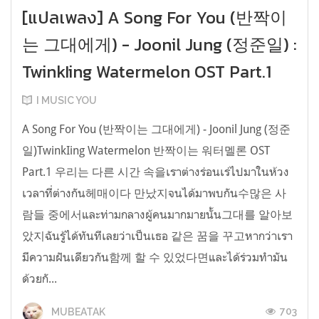
[แปลเพลง] A Song For You (반짝이
는 그대에게) - Joonil Jung (정준일) :
TwinkIing Watermelon OST Part.1
I MUSIC YOU
A Song For You (반짝이는 그대에게) - Joonil Jung (정준
일)TwinkIing Watermelon 반짝이는 워터멜론 OST
Part.1 우리는 다른 시간 속을เราต่างร่อนเร่ไปมาในห้วง
เวลาที่ต่างกัน헤매이다 만났지จนได้มาพบกัน수많은 사
람들 중에서และท่ามกลางผู้คนมากมายนั้น그대를 알아보
았지ฉันรู้ได้ทันทีเลยว่าเป็นเธอ 같은 꿈을 꾸고หากว่าเรา
มีความฝันเดียวกัน함께 할 수 있었다면และได้ร่วมทำมัน
ด้วยกั...
703
MUBEATAK