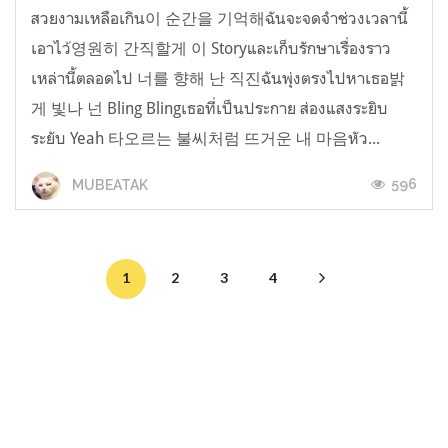
สวยงามเหลือเกิน이 순간을 기억해ฉันจะจดจำช่วงเวลานี้
เอาไว้영원히 간직할게 이 Storyและเก็บรักษาเรื่องราว
เหล่านี้ตลอดไป 너를 향해 난 직진ฉันพุ่งตรงไปหาเธอ밝
게 빛나 넌 Bling Blingเธอที่เป็นประกาย ส่องแสงระยิบ
ระยับ Yeah 타오르는 불씨처럼 뜨거운 내 마음หัว...
596
MUBEATAK
1
2
3
4