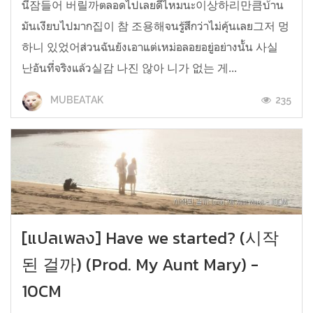
นี้잠들어 버릴까ตลอดไปเลยดีไหมนะ이상하리만큼บ้าน
มันเงียบไปมาก집이 참 조용해จนรู้สึกว่าไม่คุ้นเลย그저 멍
하니 있었어ส่วนฉันยังเอาแต่เหม่อลอยอยู่อย่างนั้น 사실
난อันที่จริงแล้ว실감 나진 않아 니가 없는 게...
235
MUBEATAK
[แปลเพลง] Have we started? (시작
된 걸까) (Prod. My Aunt Mary) -
10CM