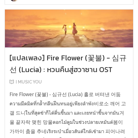
[แปลเพลง] Fire Flower (꽃불) - 심규
선 (Lucia) : หวนคืนสู่ฮวาซาน OST
I MUSIC YOU
Fire Flower (꽃불) - 심규선 (Lucia) 홀로 버텨낸 어둠
ความมืดมิดที่กล้ำกลืนฝืนทนอยู่เพียงลำพัง비로소 깨어 고
갤 드니ในที่สุดข้าก็ได้ตื่นขึ้นมา และเงยหน้าขึ้นจากมัน겨
울 끝자락 맺힌 망울ดอกไม้ตูมในช่วงปลายเหมันต์봄이
가까이 춤을 추네เริงระบำเมื่อวสันต์ใกล้เข้ามา 피어나려