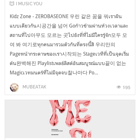
I MUSIC YOU
Kidz Zone - ZEROBASEONE 우린 같은 꿈을 꿔เราฝัน
แบบเดียวกัน시공간을 넘어 Goก้าวข้ามผ่านห้วงเวลาและ
สถานที่ไป아무도 모르는 곳ไปยังที่ที่ไม่มีใครรู้จัก모두 모
여 봐 여기로ทุกคนมารวมตัวกันที่ตรงนี้สิ 우리만의
Pageหน้ากระดาษของเรา시작되는 Stageเวทีที่เป็นจุดเริ่ม
ต้น완벽해진 Playlistเพลย์ลิสต์อันสมบูรณ์แบบ끝이 없는
Magicเวทมนตร์ที่ไม่มีจุดจบ찰나마다 Po...
195
MUBEATAK