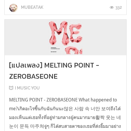
332
MUBEATAK
[แปลเพลง] MELTING POINT -
ZEROBASEONE
I MUSIC YOU
MELTING POINT - ZEROBASEONE What happened to
me?เกิดอะไรขึ้นกับฉันกันนะ많은 사람 속 너만 보여ถึงได้
มองเห็นแต่เธอทั้งที่อยู่ท่ามกลางผู้คนมากมาย활짝 웃는 네
눈이 문득 마주쳐จู่ๆ ก็ได้สบสายตาของเธอที่ส่งยิ้มมาอย่าง