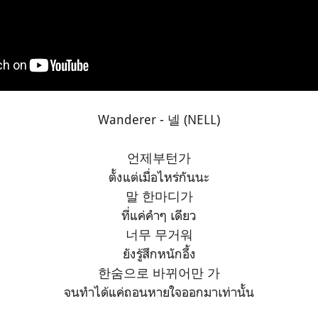
Wanderer - 넬 (NELL)
언제부턴가
ตั้งแต่เมื่อไหร่กันนะ
말 한마디가
ที่แค่คำๆ เดียว
너무 무거워
ยังรู้สึกหนักอึ้ง
한숨으로 바뀌어만 가
จนทำได้แค่ถอนหายใจออกมาเท่านั้น