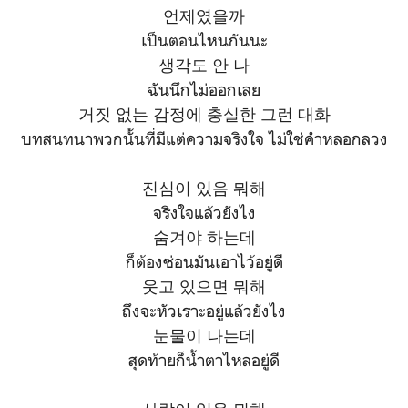
언제였을까
เป็นตอนไหนกันนะ
생각도 안 나
ฉันนึกไม่ออกเลย
거짓 없는 감정에 충실한 그런 대화
บทสนทนาพวกนั้นที่มีแต่ความจริงใจ ไม่ใช่คำหลอกลวง
진심이 있음 뭐해
จริงใจแล้วยังไง
숨겨야 하는데
ก็ต้องซ่อนมันเอาไว้อยู่ดี
웃고 있으면 뭐해
ถึงจะหัวเราะอยู่แล้วยังไง
눈물이 나는데
สุดท้ายก็น้ำตาไหลอยู่ดี