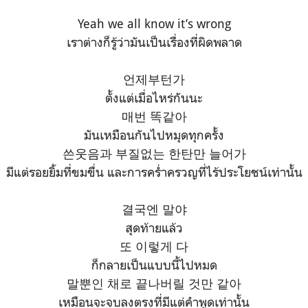
Yeah we all know it’s wrong
เราต่างก็รู้ว่ามันเป็นเรื่องที่ผิดพลาด
언제부턴가
ตั้งแต่เมื่อไหร่กันนะ
매번 똑같아
มันเหมือนกันไปหมุดทุกครั้ง
쓴웃음과 부질없는 한탄만 늘어가
มีแต่รอยยิ้มที่ขมขื่น และการคร่ำครวญที่ไร้ประโยชน์เท่านั้น
결국엔 말야
สุดท้ายแล้ว
또 이렇게 다
ก็กลายเป็นแบบนี้ไปหมด
말뿐인 채로 끝나버릴 것만 같아
เหมือนจะจบลงตรงที่มีแต่คำพูดเท่านั้น