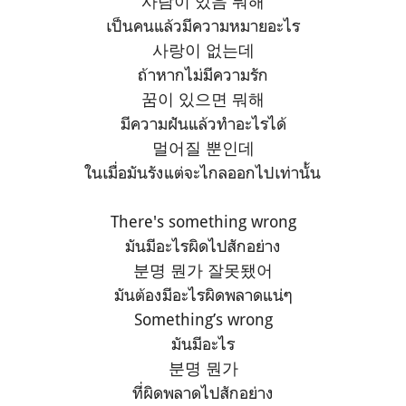
사람이 있음 뭐해
เป็นคนแล้วมีความหมายอะไร
사랑이 없는데
ถ้าหากไม่มีความรัก
꿈이 있으면 뭐해
มีความฝันแล้วทำอะไรได้
멀어질 뿐인데
ในเมื่อมันรังแต่จะไกลออกไปเท่านั้น
There's something wrong
มันมีอะไรผิดไปสักอย่าง
분명 뭔가 잘못됐어
มันต้องมีอะไรผิดพลาดแน่ๆ
Something’s wrong
มันมีอะไร
분명 뭔가
ที่ผิดพลาดไปสักอย่าง