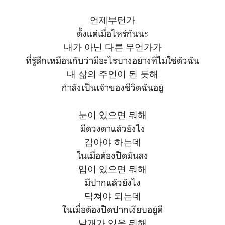
언제부턴가
ตั้งแต่เมื่อไหร่กันนะ
내가 아닌 다른 무언가가
ที่รู้สึกเหมือนกับว่ามีอะไรบางอย่างที่ไม่ใช่ตัวฉัน
내 삶의 주인이 된 듯해
กำลังเป็นเจ้าของชีวิตฉันอยู่
눈이 있으면 뭐해
มีดวงตาแล้วยังไง
감아야 하는데
ในเมื่อต้องปิดมันลง
입이 있으면 뭐해
มีปากแล้วยังไง
닥쳐야 되는데
ในเมื่อต้องปิดปากเงียบอยู่ดี
날개가 있음 뭐해