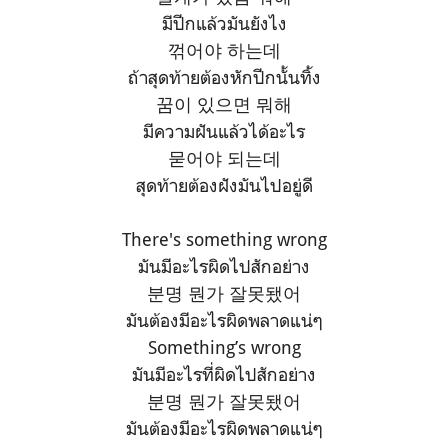
มีปีกแล้วมันยังไง
꺾어야 하는데
ถ้าสุดท้ายต้องหักปีกนั้นทิ้ง
꿈이 있으면 뭐해
มีความฝันแล้วได้อะไร
묻어야 되는데
สุดท้ายต้องฝังมันไปอยู่ดี
There's something wrong
มันมีอะไรผิดไปสักอย่าง
분명 뭔가 잘못됐어
มันต้องมีอะไรผิดพลาดแน่ๆ
Something’s wrong
มันมีอะไรที่ผิดไปสักอย่าง
분명 뭔가 잘못됐어
มันต้องมีอะไรผิดพลาดแน่ๆ