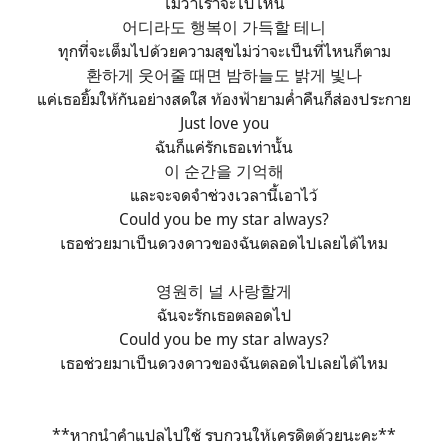
ไม่ว่าเราจะไปไหน
어디라도 행복이 가득할 테니
ทุกที่จะเต็มไปด้วยความสุขไม่ว่าจะเป็นที่ไหนก็ตาม
환하게 웃어줄 때면 밤하늘도 밝게 빛나
แค่เธอยิ้มให้กันอย่างสดใส ท้องฟ้ายามค่ำคืนก็ส่องประกาย
Just love you
ฉันก็แค่รักเธอเท่านั้น
이 순간을 기억해
และจะจดจำช่วงเวลานี้เอาไว้
Could you be my star always?
เธอช่วยมาเป็นดวงดาวของฉันตลอดไปเลยได้ไหม
영원히 널 사랑할게
ฉันจะรักเธอตลอดไป
Could you be my star always?
เธอช่วยมาเป็นดวงดาวของฉันตลอดไปเลยได้ไหม
**หากนำคำแปลไปใช้ รบกวนให้เครดิตด้วยนะคะ**