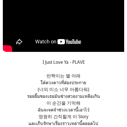
I Just Love Ya - PLAVE
반짝이는 별 아래
ใต้ดวงดาวที่ส่องประกาย
(너의 미소 너무 아름다워)
รอยยิ้มของเธอมันช่างสวยงามเหลือเกิน
이 순간을 기억해
ฉันจะจดจำช่วงเวลานี้เอาไว้
영원히 간직할게 이 Story
และเก็บรักษาเรื่องราวเหล่านี้ตลอดไป