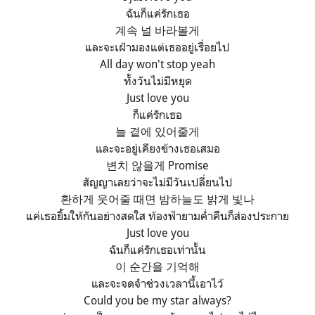
ฉันก็แค่รักเธอ
계속 널 바라볼게
และจะเฝ้ามองแต่เธออยู่เรื่อยไป
All day won't stop yeah
ทั้งวันไม่มีหยุด
Just love you
ก็แค่รักเธอ
늘 곁에 있어줄게
และจะอยู่เคียงข้างเธอเสมอ
변치 않을게 Promise
สัญญาเลยว่าจะไม่มีวันเปลี่ยนไป
환하게 웃어줄 때면 밤하늘도 밝게 빛나
แค่เธอยิ้มให้กันอย่างสดใส ท้องฟ้ายามค่ำคืนก็ส่องประกาย
Just love you
ฉันก็แค่รักเธอเท่านั้น
이 순간을 기억해
และจะจดจำช่วงเวลานี้เอาไว้
Could you be my star always?