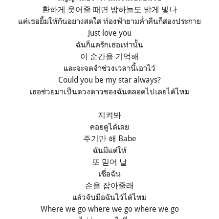
환하게 웃어줄 때면 밤하늘도 밝게 빛나
แค่เธอยิ้มให้กันอย่างสดใส ท้องฟ้ายามค่ำคืนก็ส่องประกาย
Just love you
ฉันก็แค่รักเธอเท่านั้น
이 순간을 기억해
และจะจดจำช่วงเวลานี้เอาไว้
Could you be my star always?
เธอช่วยมาเป็นดวงดาวของฉันตลอดไปเลยได้ไหม
지켜봐
คอยดูได้เลย
주기만 해 Babe
ฉันมีแต่ให้
또 믿어 날
เชื่อฉัน
손을 잡아줄래
แล้วจับมือฉันไว้ได้ไหม
Where we go where we go where we go