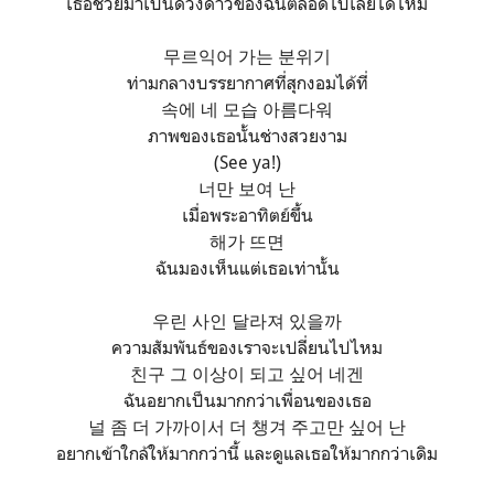
เธอช่วยมาเป็นดวงดาวของฉันตลอดไปเลยได้ไหม
무르익어 가는 분위기
ท่ามกลางบรรยากาศที่สุกงอมได้ที่
속에 네 모습 아름다워
ภาพของเธอนั้นช่างสวยงาม
(See ya!)
너만 보여 난
เมื่อพระอาทิตย์ขึ้น
해가 뜨면
ฉันมองเห็นแต่เธอเท่านั้น
우린 사인 달라져 있을까
ความสัมพันธ์ของเราจะเปลี่ยนไปไหม
친구 그 이상이 되고 싶어 네겐
ฉันอยากเป็นมากกว่าเพื่อนของเธอ
널 좀 더 가까이서 더 챙겨 주고만 싶어 난
อยากเข้าใกล้ให้มากกว่านี้ และดูแลเธอให้มากกว่าเดิม