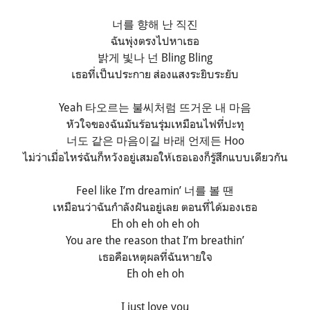
너를 향해 난 직진
ฉันพุ่งตรงไปหาเธอ
밝게 빛나 넌 Bling Bling
เธอที่เป็นประกาย ส่องแสงระยิบระยับ
Yeah 타오르는 불씨처럼 뜨거운 내 마음
หัวใจของฉันมันร้อนรุ่มเหมือนไฟที่ปะทุ
너도 같은 마음이길 바래 언제든 Hoo
ไม่ว่าเมื่อไหร่ฉันก็หวังอยู่เสมอให้เธอเองก็รู้สึกแบบเดียวกัน
Feel like I’m dreamin’ 너를 볼 땐
เหมือนว่าฉันกำลังฝันอยู่เลย ตอนที่ได้มองเธอ
Eh oh eh oh eh oh
You are the reason that I’m breathin’
เธอคือเหตุผลที่ฉันหายใจ
Eh oh eh oh
I just love you