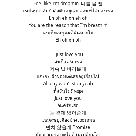
Feel like I’m dreamin’ 너를 볼 땐
เหมือนว่าฉันกำลังฝันอยู่เลย ตอนที่ได้มองเธอ
Eh oh eh oh eh oh
You are the reason that I’m breathin’
เธอคือเหตุผลที่ฉันหายใจ
Eh oh eh oh
I just love you
ฉันก็แค่รักเธอ
계속 널 바라볼게
และจะเฝ้ามองแต่เธออยู่เรื่อยไป
All day won't stop yeah
ทั้งวันไม่มีหยุด
Just love you
ก็แค่รักเธอ
늘 곁에 있어줄게
และจะอยู่เคียงข้างเธอเสมอ
변치 않을게 Promise
สัญญาเลยว่าจะไม่มีวันเปลี่ยนไป