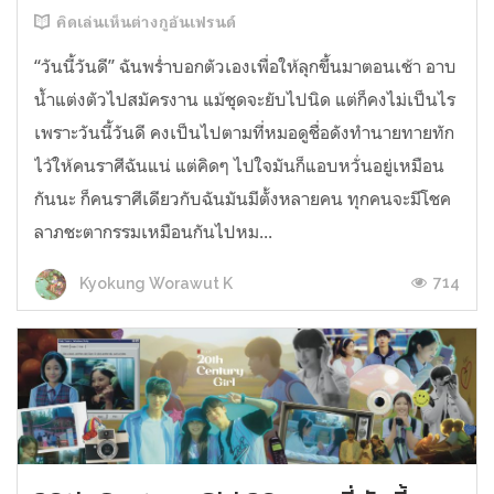
คิดเล่นเห็นต่างกูอันเฟรนด์
“วันนี้วันดี” ฉันพร่ำบอกตัวเองเพื่อให้ลุกขึ้นมาตอนเช้า อาบ
น้ำแต่งตัวไปสมัครงาน แม้ชุดจะยับไปนิด แต่ก็คงไม่เป็นไร
เพราะวันนี้วันดี คงเป็นไปตามที่หมอดูชื่อดังทำนายทายทัก
ไว้ให้คนราศีฉันแน่ แต่คิดๆ ไปใจมันก็แอบหวั่นอยู่เหมือน
กันนะ ก็คนราศีเดียวกับฉันมันมีตั้งหลายคน ทุกคนจะมีโชค
ลาภชะตากรรมเหมือนกันไปหม...
714
Kyokung Worawut K