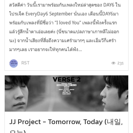
สวัสดีค่า วันนี้เรามาพร้อมกันเพลงใหม่ล่าสุดของ DAY6 ใน
โปรเจ็ค EveryDay6 September นั่นเอง เดือนนี้DAY6มา
พร้อมกับเพลงที่มีชื่อว่า "I loved You" เพลงนี้ฟังครั้งแรก
แล้วรู้สึกน้ำตาเอ่อเลยค่ะ (นี่ขนาดแปลภาษาเกาหลีไม่ออก
นะ) จากน้ำเสียงที่สื่อถึงความเศร้ามากๆ และเอ็มวีก็เศร้า
มากๆเลย เราอยากจะให้ทุกคนได้ฟัง...
231
RST
JJ Project - Tomorrow, Today (내일,
오늘)