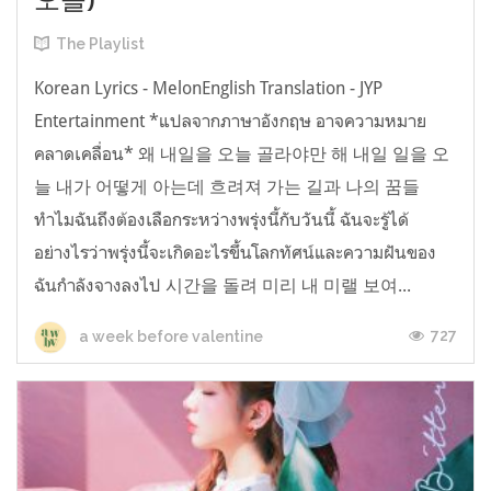
The Playlist
Korean Lyrics - MelonEnglish Translation - JYP
Entertainment *แปลจากภาษาอังกฤษ อาจความหมาย
คลาดเคลื่อน* 왜 내일을 오늘 골라야만 해 내일 일을 오
늘 내가 어떻게 아는데 흐려져 가는 길과 나의 꿈들
ทำไมฉันถึงต้องเลือกระหว่างพรุ่งนี้กับวันนี้ ฉันจะรู้ได้
อย่างไรว่าพรุ่งนี้จะเกิดอะไรขึ้นโลกทัศน์และความฝันของ
ฉันกำลังจางลงไป 시간을 돌려 미리 내 미랠 보여...
727
a week before valentine