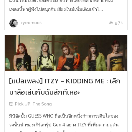
แน่น เต็มไปด้วยองค์ประกอบทางเสียงหลากหลายที่ใน
เพลงนี้พาผู้ฟังไปสนุกกับเสียงใหม่เพิ่มเติมเข้าไ...
9.7k
ryeomook
[แปลเพลง] ITZY - KIDDING ME : เลิก
มาล้อเล่นกับฉันสักทีเหอะ
Pick UP! The Song
มินิอัลบั้ม GUESS WHO ถือเป็นอีกหนึ่งก้าวการเติบโตของ
วงชั้นนำของเกิร์ลกรุ๊ป Gen 4 อย่าง ITZY ที่เพิ่มความดุดัน