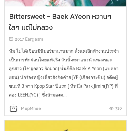
Bittersweet - Baek AYeon หวานๆ
ใสๆ แต่ไม่กลวง
2017 Eargasm
หืม ไม่ได้เขียนมินิมอร์มานานมาก ตั้งแต่เลิกทำงานประจำ
เป็นการพักผ่อนโดยแท้จริง วันนี้จะมาแนะนำเพลงของ
ลูกสาว (ใช่ ลูกสาว รักมาก) นั่นก็คือ Baek A Yeon (แบคอา
ยอน) นักร้องหญิงเดี่ยวสังกัดค่าย JYP (เสียงกระซิบ) อดีตผู้
ชนะที่ 3 จาก Kpop Star ปีแรก [ ที่หนึ่ง Park Jimin(JYP) ที่
สอง LEEHI(YG) ] ซึ่งถ้ามองต...
310
MepMhee