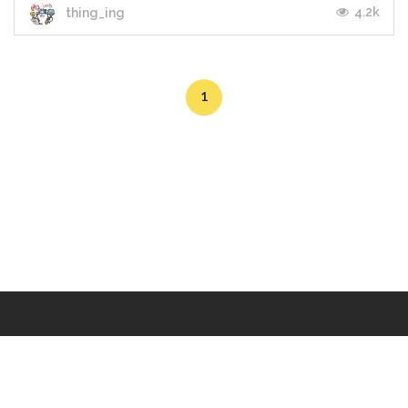
4.2k
thing_ing
1
Makers
/
Originals
/
Store
/
Sample
/
Redeem
/
About
/
Contact
/
Jobs
/
Copyrights © 2015 All Rights Reserved by Minimore