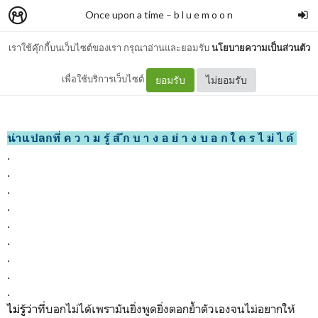
Once upon a time
–
b l u e m o o n
เราใช้คุ๊กกี้บนเว็บไซต์ของเรา กรุณาอ่านและยอมรับ
นโยบายความเป็นส่วนตัว
ค ว า ม รู้ ส ึก บ า ง อ ย่ า ง
เพื่อใช้บริการเว็บไซต์
ยอมรับ
ไม่ยอมรับ
น่าแปลกที่ ค ว า ม รู้ ส ึก บ า ง อ ย่ า ง บ อ ก ใ ค ร ไ ม่ ไ ด้
.
.
.
.
.
.
.
.
.
ไม่รู้ว่
าที่บอกไม่ได้เพรามันยิ่งพูดยิ่งตอกย้ำตัวเองจนไม่อยากให้