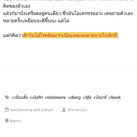
คิดของตัวเอง
แล้วก้มานั่งเครียดอยู่คนเดียว ซึ่งมันโอเครหรออว่ะ เคยถามตัวเอง
หลายครั้งเหมือนจะดีขึ้นนะ แต่ไม่
แต่ก้คิดว่า
สักวันไอ้โรคคิดมากเนี่ยแหละจะตายจากไปสักที
#เรื่องสั้น
#บันทึก
#minimore
#diary
#life
#ไดอารี่
#book
22nd January 2018, 4:00 pm
b l u e m o o n
Report