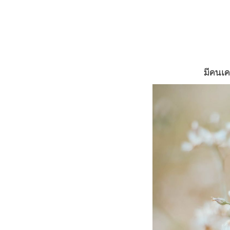
มีคนเคยบอกว่าคว