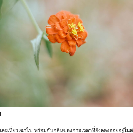
ป
ะเหี่ยวเฉาไป พร้อมกับกลิ่นของกาลเวลาที่ยังล่องลอยอยู่ในส