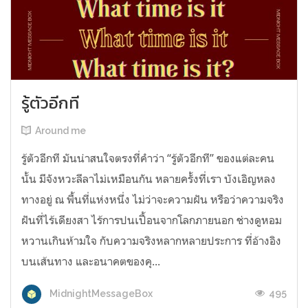
รู้ตัวอีกที
Around me
รู้ตัวอีกที มันน่าสนใจตรงที่คำว่า “รู้ตัวอีกที” ของแต่ละคน
นั้น มีจังหวะลีลาไม่เหมือนกัน หลายครั้งที่เรา บังเอิญหลง
ทางอยู่ ณ พื้นที่แห่งหนึ่ง ไม่ว่าจะความฝัน หรือว่าความจริง
ฝันที่ไร้เดียงสา ไร้การปนเปื้อนจากโลกภายนอก ช่างดูหอม
หวานเกินห้ามใจ กับความจริงหลากหลายประการ ที่อ้างอิง
บนเส้นทาง และอนาคตของคุ...
495
MidnightMessageBox