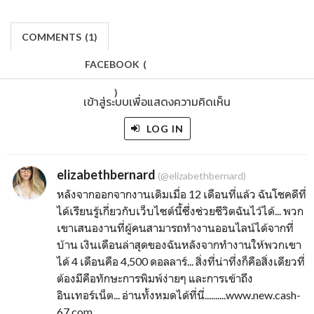
COMMENTS
(
1)
FACEBOOK
(
)
เข้าสู่ระบบเพื่อแสดงความคิดเห็น
LOG IN
elizabethbernard
(@elizabethbernard)
หลังจากออกจากงานเดิมเมื่อ 12 เดือนที่แล้ว ฉันโชคดีที่
ได้เรียนรู้เกี่ยวกับเว็บไซต์นี้ซึ่งช่วยชีวิตฉันไว้ได้... พวก
เขาเสนองานที่ผู้คนสามารถทำงานออนไลน์ได้จากที่
บ้าน เงินเดือนล่าสุดของฉันหลังจากทำงานให้พวกเขา
ได้ 4 เดือนคือ 4,500 ดอลลาร์... สิ่งที่น่าทึ่งก็คือสิ่งเดียวที่
ต้องมีคือทักษะการพิมพ์ง่ายๆ และการเข้าถึง
อินเทอร์เน็ต... อ่านทั้งหมดได้ที่นี่..........w­w­w­.­n­e­w­.­c­a­s­h­
6­7­.­c­o­m