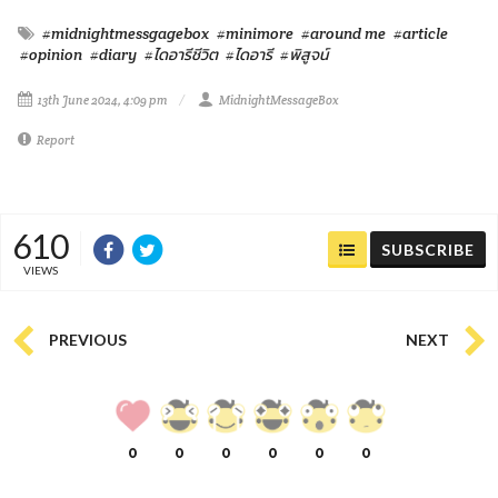
#midnightmessgagebox
#minimore
#around me
#article
#opinion
#diary
#ไดอารีชีวิต
#ไดอารี
#พิสูจน์
13th June 2024, 4:09 pm
MidnightMessageBox
Report
610
SUBSCRIBE
VIEWS
PREVIOUS
NEXT
0
0
0
0
0
0