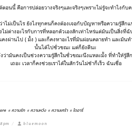
ำได้ตอนนี้ คือการปล่อยวางจริงๆและจริงๆเพราะไม่รู้จะทำไงกั
ว่าไม่เป็นไร ยังไงทุกคนก็คงต้องเจอกับปัญหาหรือความรู้สึกแบ
งไม่ต่างอะไรกับการที่หลอกตัวเองสักเท่าไหร่แต่มันเป็นสิ่งที่
ันคงผ่านไป ( มั้ง ) และก็คงหาอะไรที่มันผ่อนคลายทำ และมันทำ
นั้นได้ไปชั่วขณะ แต่ก็ยังดีนะ
งว่ามันคงเป็นช่วงความรู้สึกในชั่วขณะนึงแหละมั้ง ที่ทำให้รู้ส
เถอะ เวลาก็คงช่วยเราได้ในสักวันไม่ช้าก็เร็ว ฉันเชื่อ
ore
# ความรัก
# ความหวัง
# ความเศร้า
# ไดอารี่
58 pm
b l u e m o o n